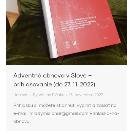
Adventná obnova v Slove –
prihlasovanie (do 27. 11. 2022)
Udalosti
By
Václav Plánka
18. novembra 2022
Prihlášku si môžete stiahnuť, vyplniť a zaslať na
e-mail: mladymisionar@gmail.com Prihlaska-na-
obnovu