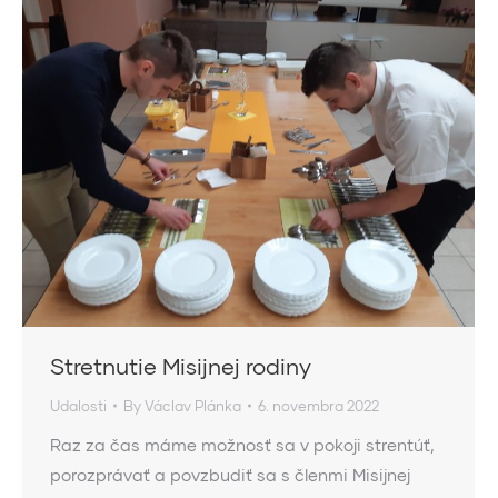
Stretnutie Misijnej rodiny
Udalosti
By
Václav Plánka
6. novembra 2022
Raz za čas máme možnosť sa v pokoji strentúť,
porozprávať a povzbudiť sa s členmi Misijnej