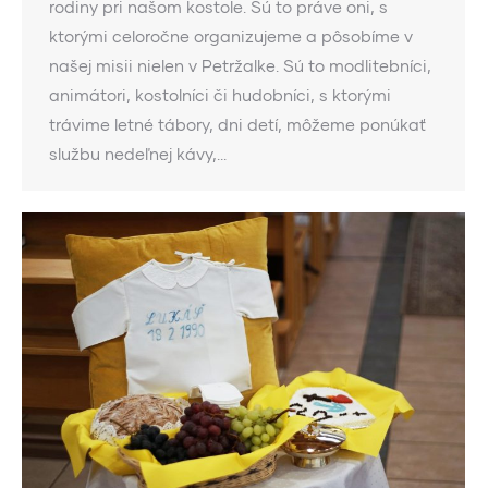
rodiny pri našom kostole. Sú to práve oni, s
ktorými celoročne organizujeme a pôsobíme v
našej misii nielen v Petržalke. Sú to modlitebníci,
animátori, kostolníci či hudobníci, s ktorými
trávime letné tábory, dni detí, môžeme ponúkať
službu nedeľnej kávy,…