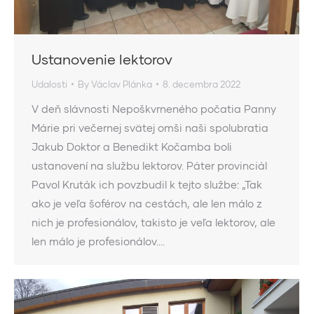
Ustanovenie lektorov
Udalosti
By
Václav Plánka
8. decembra 2022
V deň slávnosti Nepoškvrneného počatia Panny
Márie pri večernej svätej omši naši spolubratia
Jakub Doktor a Benedikt Kočamba boli
ustanovení na službu lektorov. Páter provinciál
Pavol Kruták ich povzbudil k tejto službe: „Tak
ako je veľa šoférov na cestách, ale len málo z
nich je profesionálov, takisto je veľa lektorov, ale
len málo je profesionálov.…