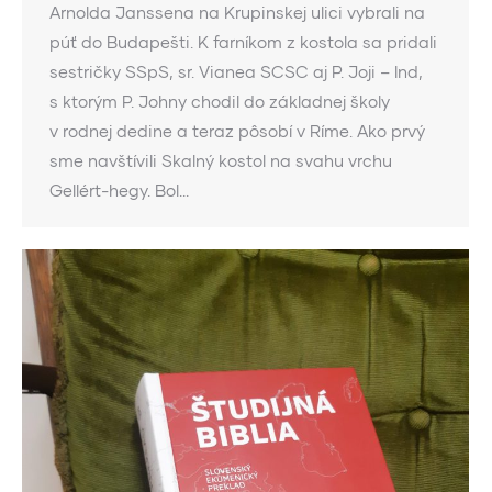
Arnolda Janssena na Krupinskej ulici vybrali na
púť do Budapešti. K farníkom z kostola sa pridali
sestričky SSpS, sr. Vianea SCSC aj P. Joji – Ind,
s ktorým P. Johny chodil do základnej školy
v rodnej dedine a teraz pôsobí v Ríme. Ako prvý
sme navštívili Skalný kostol na svahu vrchu
Gellért-hegy. Bol…