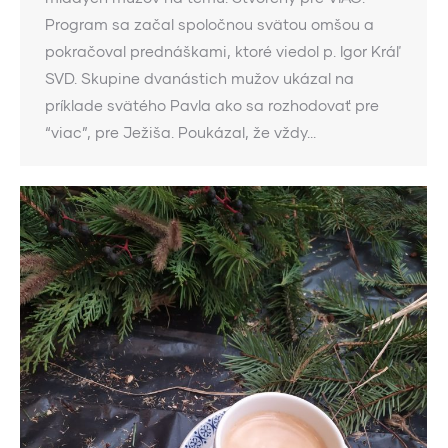
Program sa začal spoločnou svätou omšou a
pokračoval prednáškami, ktoré viedol p. Igor Kráľ
SVD. Skupine dvanástich mužov ukázal na
príklade svätého Pavla ako sa rozhodovať pre
“viac”, pre Ježiša. Poukázal, že vždy…