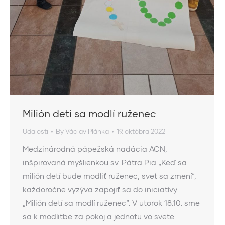
Milión detí sa modlí ruženec
Udalosti
By
Václav Plánka
19. októbra 2022
Medzinárodná pápežská nadácia ACN,
inšpirovaná myšlienkou sv. Pátra Pia „Keď sa
milión detí bude modliť ruženec, svet sa zmení“,
každoročne vyzýva zapojiť sa do iniciatívy
„Milión detí sa modlí ruženec“. V utorok 18.10. sme
sa k modlitbe za pokoj a jednotu vo svete