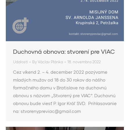
Duchovná obnova: stvorení pre VIAC
Udalosti
By
Václav Plánka
18. novembra 2022
Cez víkend 2. – 4. december 2022 pozývame
mladých mužov od 18 do 30 rokov do nášho
formačného domu v Bratislave na duchovnú
obnovu s názvom „Stvorený pre VIAC“. Duchovnú
obnovu bude viesť P. Igor Kráľ SVD. Prihlasovanie
na: stvorenypreviac@gmail.com