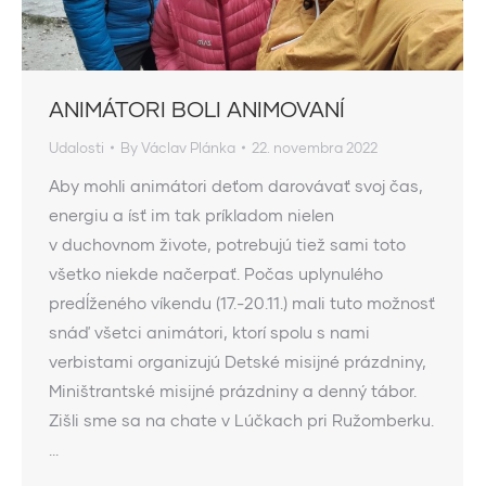
ANIMÁTORI BOLI ANIMOVANÍ
Udalosti
By
Václav Plánka
22. novembra 2022
Aby mohli animátori deťom darovávať svoj čas,
energiu a ísť im tak príkladom nielen
v duchovnom živote, potrebujú tiež sami toto
všetko niekde načerpať. Počas uplynulého
predĺženého víkendu (17.-20.11.) mali tuto možnosť
snáď všetci animátori, ktorí spolu s nami
verbistami organizujú Detské misijné prázdniny,
Miništrantské misijné prázdniny a denný tábor.
Zišli sme sa na chate v Lúčkach pri Ružomberku.
…