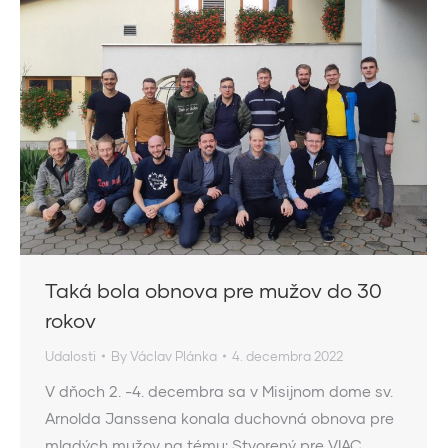
Taká bola obnova pre mužov do 30
rokov
Udalosti
By
Václav Plánka
4. decembra 2022
V dňoch 2. -4. decembra sa v Misijnom dome sv.
Arnolda Janssena konala duchovná obnova pre
mladých mužov na tému: Stvorený pre VIAC.