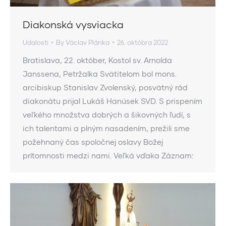
Diakonská vysviacka
Udalosti
By
Václav Plánka
26. októbra 2022
Bratislava, 22. október, Kostol sv. Arnolda
Janssena, Petržalka Svätitelom bol mons.
arcibiskup Stanislav Zvolenský, posvätný rád
diakonátu prijal Lukáš Hanúsek SVD. S prispením
veľkého množstva dobrých a šikovných ľudí, s
ich talentami a plným nasadením, prežili sme
požehnaný čas spoločnej oslavy Božej
prítomnosti medzi nami. Veľká vďaka Záznam: