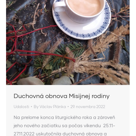
Duchovná obnova Misijnej rodiny
Udalosti
By
Václav Plánka
29. novembra 2022
Na prelome konca liturgického roka a zároveň
jeho nového začiatku sa počas víkendu 25.11-
27.11.2022 uskutočnila duchovná obnova a