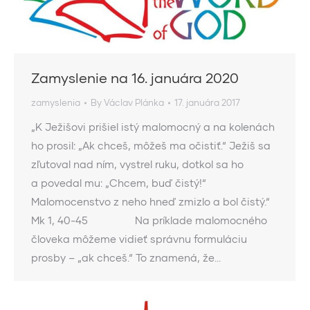
Zamyslenie na 16. januára 2020
zamyslenia
By
Václav Plánka
17. januára 2017
„K Ježišovi prišiel istý malomocný a na kolenách
ho prosil: „Ak chceš, môžeš ma očistiť.“ Ježiš sa
zľutoval nad ním, vystrel ruku, dotkol sa ho
a povedal mu: „Chcem, buď čistý!“
Malomocenstvo z neho hneď zmizlo a bol čistý.“
Mk 1, 40-45 Na príklade malomocného
človeka môžeme vidieť správnu formuláciu
prosby – „ak chceš.“ To znamená, že…