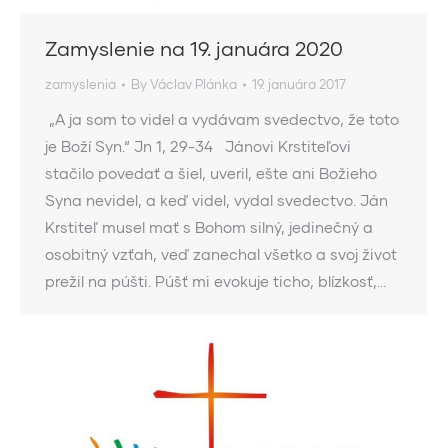
Zamyslenie na 19. januára 2020
zamyslenia
By
Václav Plánka
19. januára 2017
„A ja som to videl a vydávam svedectvo, že toto
je Boží Syn.“ Jn 1, 29-34 Jánovi Krstiteľovi
stačilo povedať a šiel, uveril, ešte ani Božieho
Syna nevidel, a keď videl, vydal svedectvo. Ján
Krstiteľ musel mať s Bohom silný, jedinečný a
osobitný vzťah, veď zanechal všetko a svoj život
prežil na púšti. Púšť mi evokuje ticho, blízkosť,…