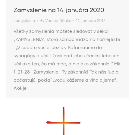
Zamyslenie na 14. januára 2020
zamyslenia
By
Václav Plánka
14. januára 2017
Všetky zamyslenia môžete sledovať v sekcii
„ZAMYSLENIA“, ktorá sa nachádza na hornej lište
„V sobotu vošiel Ježiš v Kafarnaume do
synagógy a učil. I žasli nad jeho učením, lebo ich
učil ako ten, čo má moc, a nie ako zákonníci.“ Mk
1, 21-28 Zamyslenie: Ty zákonník! Tak nás ľudia
počastujú, pokiaľ „vodu kážeme a víno pijeme“.
Aké je…