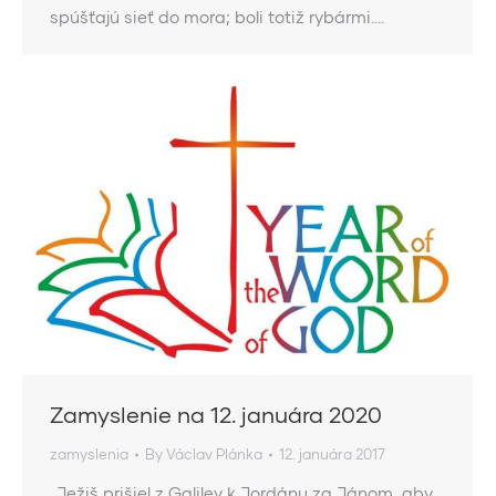
spúšťajú sieť do mora; boli totiž rybármi.…
Zamyslenie na 12. januára 2020
zamyslenia
By
Václav Plánka
12. januára 2017
„Ježiš prišiel z Galiley k Jordánu za Jánom, aby