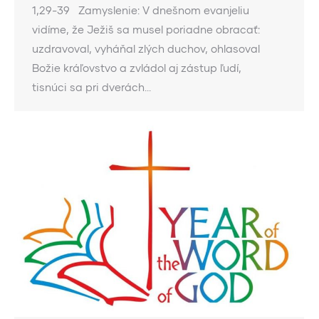
1,29-39 Zamyslenie: V dnešnom evanjeliu
vidíme, že Ježiš sa musel poriadne obracať:
uzdravoval, vyháňal zlých duchov, ohlasoval
Božie kráľovstvo a zvládol aj zástup ľudí,
tisnúci sa pri dverách…