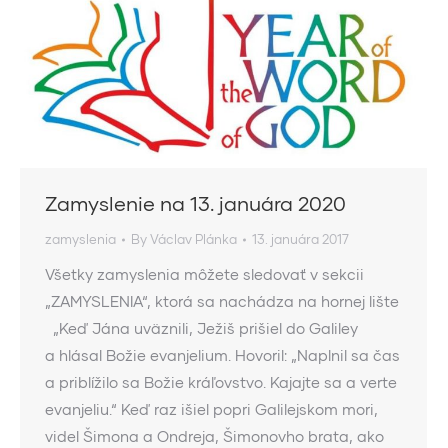
Zamyslenie na 13. januára 2020
zamyslenia
By
Václav Plánka
13. januára 2017
Všetky zamyslenia môžete sledovať v sekcii
„ZAMYSLENIA“, ktorá sa nachádza na hornej lište
„Keď Jána uväznili, Ježiš prišiel do Galiley
a hlásal Božie evanjelium. Hovoril: „Naplnil sa čas
a priblížilo sa Božie kráľovstvo. Kajajte sa a verte
evanjeliu.“ Keď raz išiel popri Galilejskom mori,
videl Šimona a Ondreja, Šimonovho brata, ako