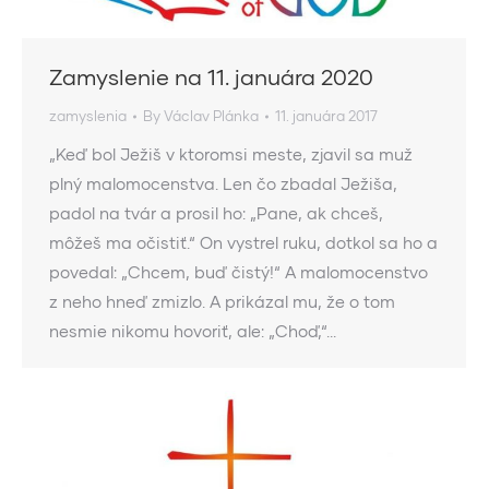
Zamyslenie na 11. januára 2020
zamyslenia
By
Václav Plánka
11. januára 2017
„Keď bol Ježiš v ktoromsi meste, zjavil sa muž
plný malomocenstva. Len čo zbadal Ježiša,
padol na tvár a prosil ho: „Pane, ak chceš,
môžeš ma očistiť.“ On vystrel ruku, dotkol sa ho a
povedal: „Chcem, buď čistý!“ A malomocenstvo
z neho hneď zmizlo. A prikázal mu, že o tom
nesmie nikomu hovoriť, ale: „Choď,“…