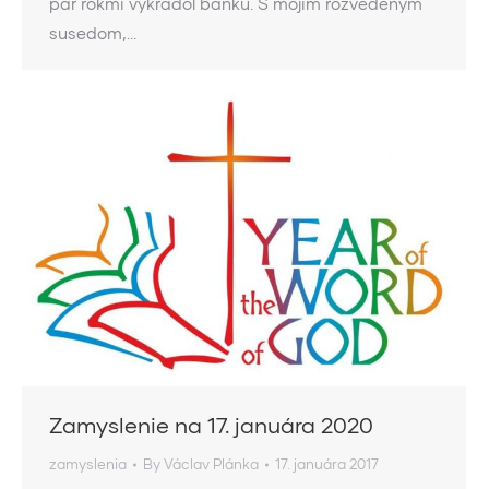
pár rokmi vykradol banku. S mojim rozvedeným
susedom,…
Zamyslenie na 17. januára 2020
zamyslenia
By
Václav Plánka
17. januára 2017