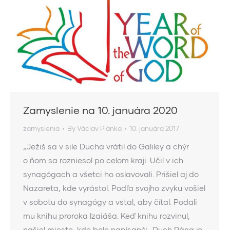
Zamyslenie na 10. januára 2020
zamyslenia
By
Václav Plánka
10. januára 2017
„Ježiš sa v sile Ducha vrátil do Galiley a chýr
o ňom sa rozniesol po celom kraji. Učil v ich
synagógach a všetci ho oslavovali. Prišiel aj do
Nazareta, kde vyrástol. Podľa svojho zvyku vošiel
v sobotu do synagógy a vstal, aby čítal. Podali
mu knihu proroka Izaiáša. Keď knihu rozvinul,
našiel miesto, kde bolo napísané: „Duch Pána je