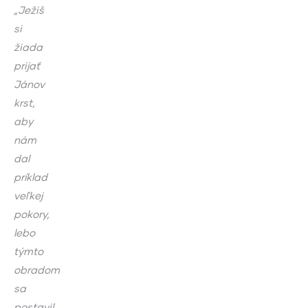
„Ježiš
si
žiada
prijať
Jánov
krst,
aby
nám
dal
príklad
veľkej
pokory,
lebo
týmto
obradom
sa
postavil