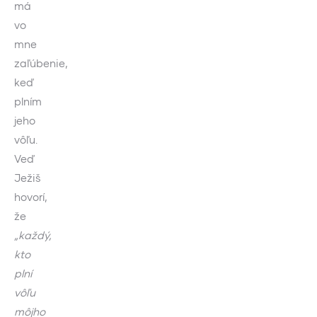
má
vo
mne
zaľúbenie,
keď
plním
jeho
vôľu.
Veď
Ježiš
hovorí,
že
„každý,
kto
plní
vôľu
môjho