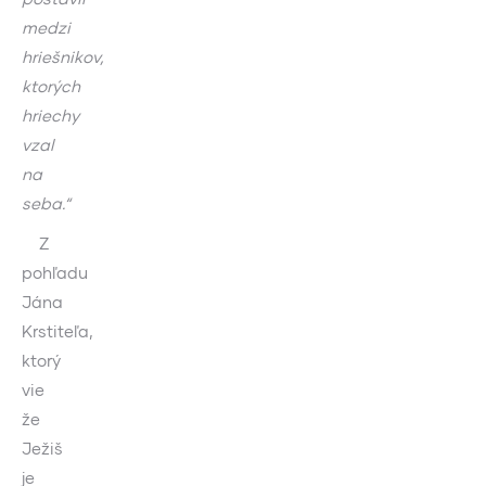
medzi
hriešnikov,
ktorých
hriechy
vzal
na
seba.“
Z
pohľadu
Jána
Krstiteľa,
ktorý
vie
že
Ježiš
je