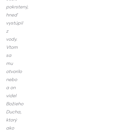
pokrstený,
hneď
vystúpil
z
vody.
Vtom
sa
mu
otvorilo
nebo
a on
videl
Božieho
Ducha,
ktorý
ako