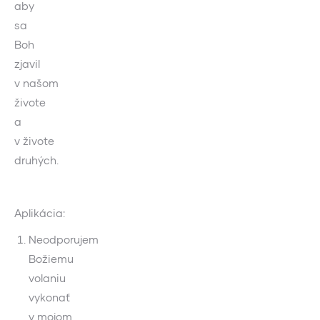
aby
sa
Boh
zjavil
v našom
živote
a
v živote
druhých.
Aplikácia:
Neodporujem
Božiemu
volaniu
vykonať
v mojom