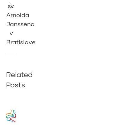
sv.
Next
Arnolda
post:
Janssena
v
Bratislave
Related
Posts
Zamyslenie
na 14.
augusta
2020