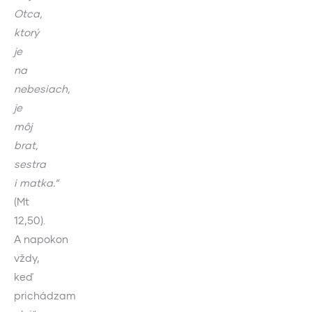
Otca,
ktorý
je
na
nebesiach,
je
môj
brat,
sestra
i matka.“
(Mt
12,50).
A napokon
vždy,
keď
prichádzam