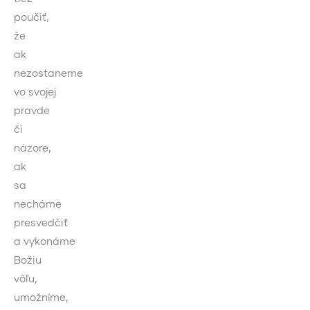
poučiť,
že
ak
nezostaneme
vo svojej
pravde
či
názore,
ak
sa
necháme
presvedčiť
a vykonáme
Božiu
vôľu,
umožníme,