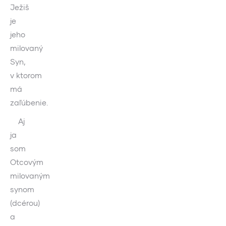
Ježiš
je
jeho
milovaný
Syn,
v ktorom
má
zaľúbenie.
Aj
ja
som
Otcovým
milovaným
synom
(dcérou)
a