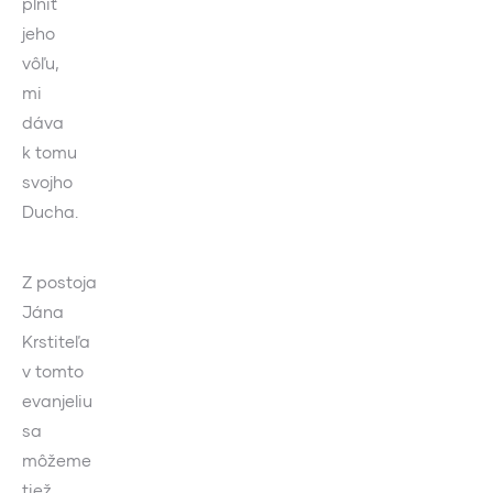
plniť
jeho
vôľu,
mi
dáva
k tomu
svojho
Ducha.
Z postoja
Jána
Krstiteľa
v tomto
evanjeliu
sa
môžeme
tiež