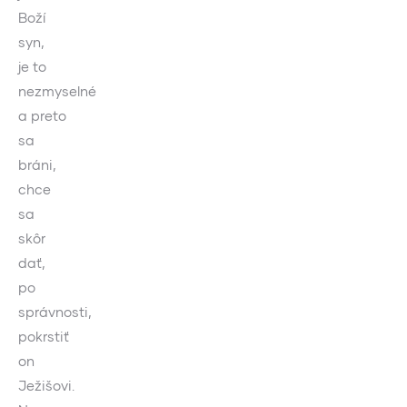
Boží
syn,
je to
nezmyselné
a preto
sa
bráni,
chce
sa
skôr
dať,
po
správnosti,
pokrstiť
on
Ježišovi.