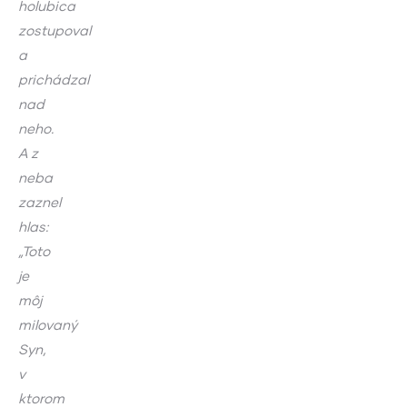
holubica
zostupoval
a
prichádzal
nad
neho.
A z
neba
zaznel
hlas:
„Toto
je
môj
milovaný
Syn,
v
ktorom