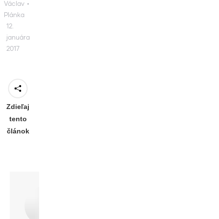
Václav
Plánka
12.
januára
2017
Zdieľaj
tento
článok
Author:
Václav Plánka
http://www.mladymisionar.sk