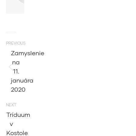
Post
PREVIOUS
navigation
Zamyslenie
na
11.
Previous
post:
januára
2020
NEXT
Tríduum
v
Kostole