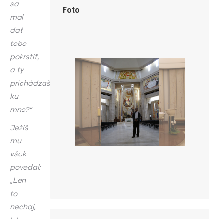
sa
Foto
mal
dať
tebe
pokrstiť,
a ty
prichádzaš
ku
mne?“
Ježiš
mu
však
povedal:
„Len
to
nechaj,