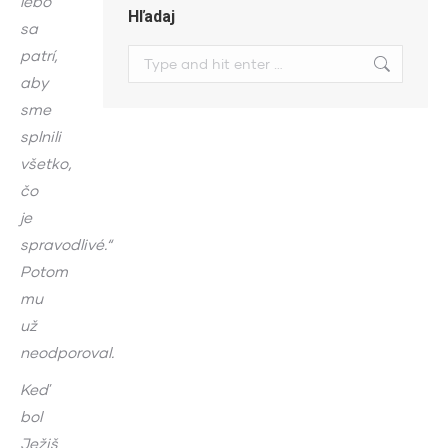
lebo
Hľadaj
sa
patrí,
Search:
aby
sme
splnili
všetko,
čo
je
spravodlivé.“
Potom
mu
už
neodporoval.
Keď
bol
Ježiš