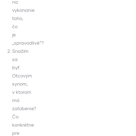
na
vykonanie
toho,
čo
je
„spravodlivé“?
Snažím
sa
byť
Otcovým
synom,
v ktorom
má
zaľúbenie?
Čo
konkrétne
pre