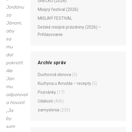
GRÉCKO (2026)
Jordánu
Misijný festival (2026)
za
MISIJNÝ FESTIVAL
Jánom,
Detské misijné prázdniny (2026) –
aby
Prihlasovanie
sa
mu
dal
Archív správ
pokrstiť.
Ale
Duchovná obnova
(5)
Ján
Kuchyna u Arnolda – recepty
(5)
mu
Pozvánky
(17)
odporoval
Udalosti
(406)
a hovoril:
zamyslenia
(235)
„Ja
by
som