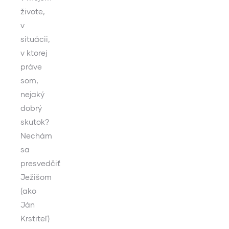
živote,
v
situácii,
v ktorej
práve
som,
nejaký
dobrý
skutok?
Nechám
sa
presvedčiť
Ježišom
(ako
Ján
Krstiteľ)