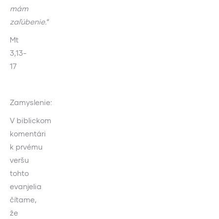
mám
zaľúbenie.
“
Mt
3,13-
17
Zamyslenie:
V biblickom
komentári
k prvému
veršu
tohto
evanjelia
čítame,
že