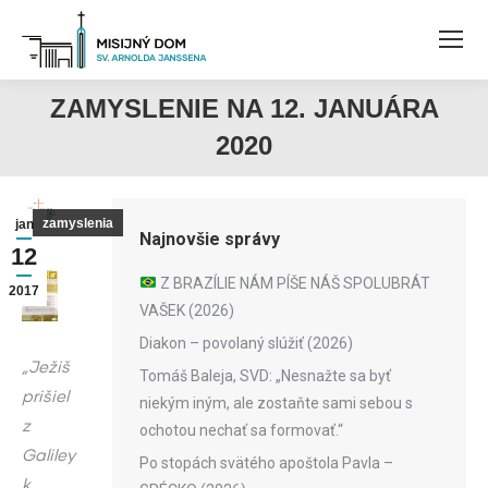
ZAMYSLENIE NA 12. JANUÁRA
2020
zamyslenia
jan
Najnovšie správy
12
Z BRAZÍLIE NÁM PÍŠE NÁŠ SPOLUBRÁT
2017
VAŠEK (2026)
Diakon – povolaný slúžiť (2026)
„Ježiš
Tomáš Baleja, SVD: „Nesnažte sa byť
prišiel
niekým iným, ale zostaňte sami sebou s
z
ochotou nechať sa formovať.“
Galiley
Po stopách svätého apoštola Pavla –
k