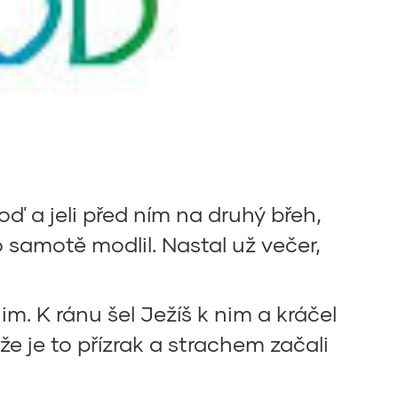
oď a jeli před ním na druhý břeh,
o samotě modlil. Nastal už večer,
nim. K ránu šel Ježíš k nim a kráčel
 že je to přízrak a strachem začali