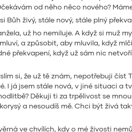
? Očekávám od něho něco nového? Mám
i Bůh živý, stále nový, stále plný překv
nžela, už ho nemiluje. A když si muž mysl
mluví, a způsobit, aby mluvila, když mlč
né překvapení, když už sám nic netvoří 
lím si, že už tě znám, nepotřebuji číst T
é. I já jsem stále nová, v jiné situaci a 
dlitbě? Děkuji ti za trpělivost se mnou
velkorysý a nesoudíš mě. Chci být živá t
ěrná ve chvílích, kdy o mé živosti nemůž