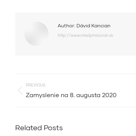
Author:
Dávid Kancian
http://www.mladymisionár.sk
Post
PREVIOUS
navigation
Zamyslenie na 8. augusta 2020
Previous
post:
Related Posts