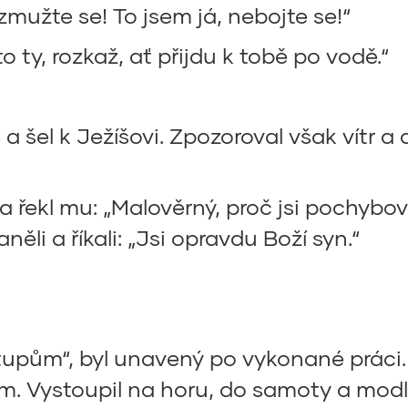
zmužte se! To jsem já, nebojte se!“
o ty, rozkaž, ať přijdu k tobě po vodě.“
ě a šel k Ježíšovi. Zpozoroval však vítr a
a řekl mu: „Malověrný, proč jsi pochybova
aněli a říkali: „Jsi opravdu Boží syn.“
stupům“, byl unavený po vykonané práci
m. Vystoupil na horu, do samoty a modl