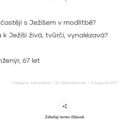
častěji s Ježíšem v modlitbě?
k Ježíši živá, tvůrčí, vynalézavá?
ženýr, 67 let
Category:
zamyslenia
By
Dávid Kancian
9. augusta 2017
Zdieľaj tento článok