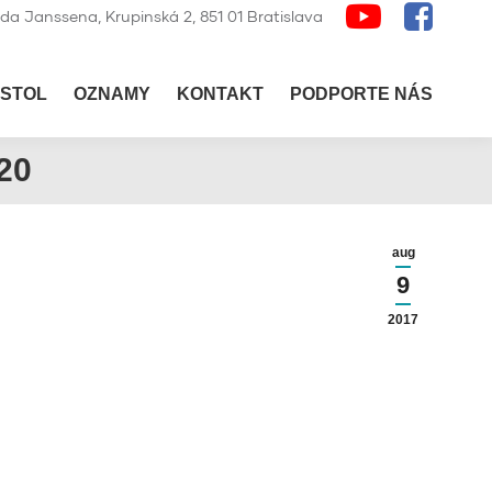
lda Janssena, Krupinská 2, 851 01 Bratislava
STOL
OZNAMY
KONTAKT
PODPORTE NÁS
20
aug
9
2017