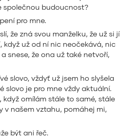
e společnou budoucnost?
apení pro mne.
í, že zná svou manželku, že už si jí
í, když už od ní nic neočekává, nic
a snese, že ona už také netvoří,
vé slovo, vždyť už jsem ho slyšela
tvé slovo je pro mne vždy aktuální.
, když omílám stále to samé, stále
aky v našem vztahu, pomáhej mi,
e být ani řeč.