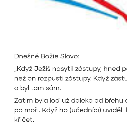
Dnešné Božie Slovo:
„Když Ježíš nasytil zástupy, hned p
než on rozpustí zástupy. Když zástu
a byl tam sám.
Zatím byla loď už daleko od břehu a v
po moři. Když ho (učedníci) uviděli 
křičet.