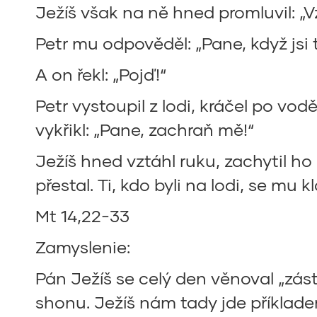
Ježíš však na ně hned promluvil: „V
Petr mu odpověděl: „Pane, když jsi t
A on řekl: „Pojď!“
Petr vystoupil z lodi, kráčel po vod
vykřikl: „Pane, zachraň mě!“
Ježíš hned vztáhl ruku, zachytil ho 
přestal. Ti, kdo byli na lodi, se mu kl
Mt 14,22-33
Zamyslenie:
Pán Ježíš se celý den věnoval „zá
shonu. Ježíš nám tady jde příklade