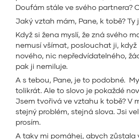
Doufám stále ve svého partnera
Jaký vztah mám, Pane, k tobě? Ty js
Když si žena myslí, že zná svého ma
nemusí všímat, poslouchat ji, když 
nového, nic nepředvídatelného, žád
pak ji nemiluje.
A s tebou, Pane, je to podobné. Mys
tolikrát. Ale to slovo je pokaždé nov
Jsem tvořivá ve vztahu k tobě? V mo
stejný problém, stejná slova. Jsi 
prosím.
A taky mi pomáhej, abych zůstala v