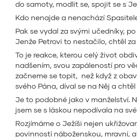
do samoty, modlit se, spojit se s Je
Kdo nenajde a nenachází Spasitele 
Pak se vydal za svými učedníky, po mo
Jenže Petrovi to nestačilo, chtěl z
To je reakce, kterou celý život o
nadšením, svou zapáleností pro věc
začneme se topit, než když z obavy
svého Pána, díval se na Něj a chtě
Je to podobné jako v manželství. N
jsem se s láskou nepodívala na své
Rozjímáme o Ježíši nejen ukřižované
povinností náboženskou, mravní, al