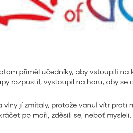
otom přiměl učedníky, aby vstoupili na l
py rozpustil, vystoupil na horu, aby se 
lny jí zmítaly, protože vanul vítr proti 
kráčet po moři, zděsili se, neboť mysleli,