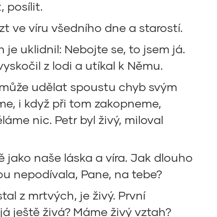
 posílit.
 ve víru všedního dne a starostí.
je uklidnil: Nebojte se, to jsem já.
yskočil z lodi a utíkal k Němu.
ěk může udělat spoustu chyb svým
íme, i když při tom zakopneme,
me nic. Petr byl živý, miloval
 jako naše láska a víra. Jak dlouho
ou nepodívala, Pane, na tebe?
l z mrtvých, je živý. První
já ještě živá? Máme živý vztah?