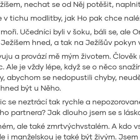
žíšem, nechat se od Něj potěšit, naplnit,
v tichu modlitby, jak Ho pak chce nalézt
ři. Učedníci byli v šoku, báli se, ale On 
a Ježíšem hned, a tak na Ježíšův pokyn v
bdivuju a provází mě mým životem. Člov
. Ale je vždy lépe, když se o něco snaž
, abychom se nedopustili chyby, neudělá
l hned být u Něho.
ic se neztrácí tak rychle a nepozorovaně
ho partnera? Jak dlouho jsem se s lásk
m, ale také zmrtvýchvstalém. A kdo vsta
e i manželskou je také být živým. Jsem 