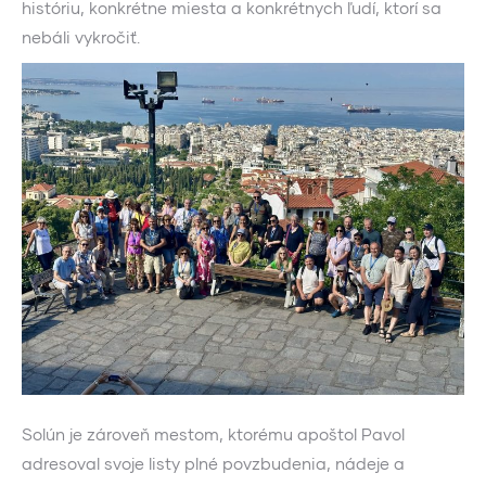
históriu, konkrétne miesta a konkrétnych ľudí, ktorí sa
nebáli vykročiť.
Solún je zároveň mestom, ktorému apoštol Pavol
adresoval svoje listy plné povzbudenia, nádeje a