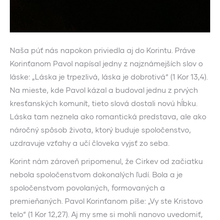
Naša púť nás napokon priviedla aj do Korintu. Práve
Korinťanom Pavol napísal jedny z najznámejších slov o
láske: „Láska je trpezlivá, láska je dobrotivá“ (1 Kor 13,4).
Na mieste, kde Pavol kázal a budoval jednu z prvých
kresťanských komunít, tieto slová dostali novú hĺbku.
Láska tam neznela ako romantická predstava, ale ako
náročný spôsob života, ktorý buduje spoločenstvo,
uzdravuje vzťahy a učí človeka vyjsť zo seba.
Korint nám zároveň pripomenul, že Cirkev od začiatku
nebola spoločenstvom dokonalých ľudí. Bola a je
spoločenstvom povolaných, formovaných a
premieňaných. Pavol Korinťanom píše: „Vy ste Kristovo
telo“ (1 Kor 12,27). Aj my sme si mohli nanovo uvedomiť,