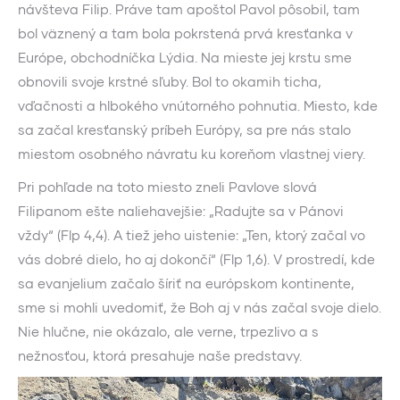
návšteva Filip. Práve tam apoštol Pavol pôsobil, tam
bol väznený a tam bola pokrstená prvá kresťanka v
Európe, obchodníčka Lýdia. Na mieste jej krstu sme
obnovili svoje krstné sľuby. Bol to okamih ticha,
vďačnosti a hlbokého vnútorného pohnutia. Miesto, kde
sa začal kresťanský príbeh Európy, sa pre nás stalo
miestom osobného návratu ku koreňom vlastnej viery.
Pri pohľade na toto miesto zneli Pavlove slová
Filipanom ešte naliehavejšie: „Radujte sa v Pánovi
vždy“ (Flp 4,4). A tiež jeho uistenie: „Ten, ktorý začal vo
vás dobré dielo, ho aj dokončí“ (Flp 1,6). V prostredí, kde
sa evanjelium začalo šíriť na európskom kontinente,
sme si mohli uvedomiť, že Boh aj v nás začal svoje dielo.
Nie hlučne, nie okázalo, ale verne, trpezlivo a s
nežnosťou, ktorá presahuje naše predstavy.