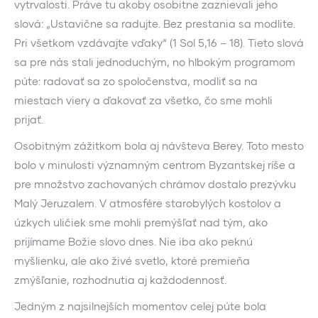
vytrvalosti. Práve tu akoby osobitne zaznievali jeho
slová: „Ustavične sa radujte. Bez prestania sa modlite.
Pri všetkom vzdávajte vďaky“ (1 Sol 5,16 – 18). Tieto slová
sa pre nás stali jednoduchým, no hlbokým programom
púte: radovať sa zo spoločenstva, modliť sa na
miestach viery a ďakovať za všetko, čo sme mohli
prijať.
Osobitným zážitkom bola aj návšteva Berey. Toto mesto
bolo v minulosti významným centrom Byzantskej ríše a
pre množstvo zachovaných chrámov dostalo prezývku
Malý Jeruzalem. V atmosfére starobylých kostolov a
úzkych uličiek sme mohli premýšľať nad tým, ako
prijímame Božie slovo dnes. Nie iba ako peknú
myšlienku, ale ako živé svetlo, ktoré premieňa
zmýšľanie, rozhodnutia aj každodennosť.
Jedným z najsilnejších momentov celej púte bola