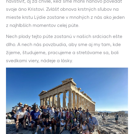
navštíviť, aj za chvíle, keď sme mohli nanovo povedať
svoje áno Kristovi. Zvlášť obnova krstných sľubov na
mieste krstu Lýdie zostane v mnohých z nás ako jeden
z najhlbších momentov celej púte.
Nech plody tejto púte zostanú v našich srdciach ešte
dlho. A nech nás povzbudia, aby sme aj my tam, kde
žijeme, študujeme, pracujeme a stretávame sa, boli
svedkami viery, nádeje a lásky.