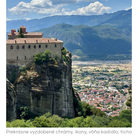
Prekrásne vyzdobené chrámy, ikony, vôňa kadidla, ticho