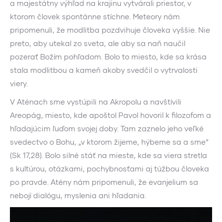
a majestátny výhľad na krajinu vytvárali priestor, v
ktorom človek spontánne stíchne. Meteory nám
pripomenuli, že modlitba pozdvihuje človeka vyššie. Nie
preto, aby utekal zo sveta, ale aby sa naň naučil
pozerať Božím pohľadom. Bolo to miesto, kde sa krása
stala modlitbou a kameň akoby svedčil o vytrvalosti
viery.
V Aténach sme vystúpili na Akropolu a navštívili
Areopág, miesto, kde apoštol Pavol hovoril k filozofom a
hľadajúcim ľuďom svojej doby. Tam zaznelo jeho veľké
svedectvo o Bohu, „v ktorom žijeme, hýbeme sa a sme“
(Sk 17,28). Bolo silné stáť na mieste, kde sa viera stretla
s kultúrou, otázkami, pochybnosťami aj túžbou človeka
po pravde. Atény nám pripomenuli, že evanjelium sa
nebojí dialógu, myslenia ani hľadania.