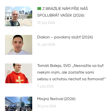
Z BRAZÍLIE NÁM PÍŠE NÁŠ
SPOLUBRÁT VAŠEK (2026)
29. júla 2026
Diakon – povolaný slúžiť (2026)
14. júla 2026
Tomáš Baleja, SVD: „Nesnažte sa byť
niekým iným, ale zostaňte sami
sebou s ochotou nechať sa formovať.“
7. júla 2026
Misijný festival (2026)
29. júna 2026