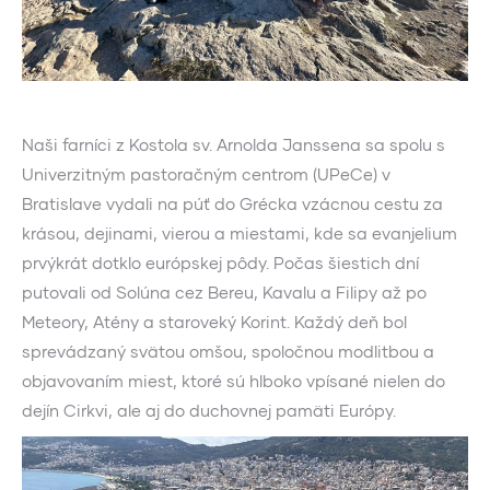
Naši farníci z Kostola sv. Arnolda Janssena sa spolu s
Univerzitným pastoračným centrom (UPeCe) v
Bratislave vydali na púť do Grécka vzácnou cestu za
krásou, dejinami, vierou a miestami, kde sa evanjelium
prvýkrát dotklo európskej pôdy. Počas šiestich dní
putovali od Solúna cez Bereu, Kavalu a Filipy až po
Meteory, Atény a staroveký Korint. Každý deň bol
sprevádzaný svätou omšou, spoločnou modlitbou a
objavovaním miest, ktoré sú hlboko vpísané nielen do
dejín Cirkvi, ale aj do duchovnej pamäti Európy.