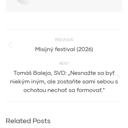
Post
PREVIOUS
navigation
Misijný festival (2026)
Previous
post:
NEXT
Tomáš Baleja, SVD: „Nesnažte sa byť
niekým iným, ale zostaňte sami sebou s
Next
post:
ochotou nechať sa formovať.“
Related Posts