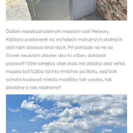
Ďalším nezabudnuteľným miestom boli Meteory.
Kláštory postavené na vrcholoch mohutných skalných
veží nám doslova brali dych. Pri pohľade na ne sa
človek neubráni otázke: ako to vôbec dokázali
postaviť? Ešte silnejšia však bola iná otázka: aká veľká
musela byť túžba týchto mníchov po Bohu, keď boli
ochotní budovať miesta modlitby tak vysoko, tak
odvážne a tak nádherne?