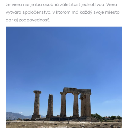
že viera nie je iba osobná záležitosť jednotlivca. Viera
vytvára spoločenstvo, v ktorom má každý svoje miesto,
dar aj zodpovednosť.