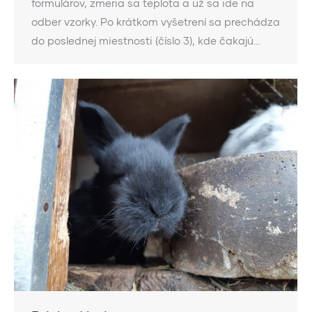
formulárov, zmeria sa teplota a už sa ide na
odber vzorky. Po krátkom vyšetrení sa prechádza
do poslednej miestnosti (číslo 3), kde čakajú…