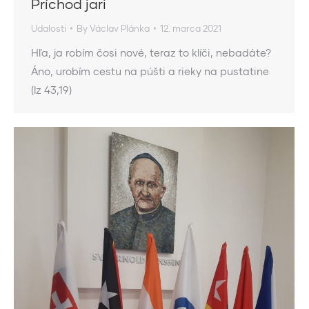
Príchod jari
Udalosti
By
Václav Plánka
12. marca 2021
Hľa, ja robím čosi nové, teraz to klíči, nebadáte?
Áno, urobím cestu na púšti a rieky na pustatine
(Iz 43,19)