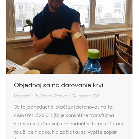
Objednaj sa na darovanie krvi
Udalosti
By
Václav Plánka
24. marca 2021
Je to jednoduché: stačí zatelefonovať na tel.
číslo 0911 326 011 (to je konkrétne transfúzna
stanica v Ružinove) a dohodnúť si termín. Potom
to už ide hladko. Na začiatku sa výpiše zopár