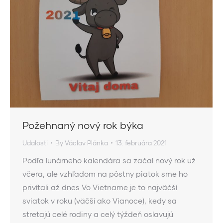
Požehnaný nový rok býka
Udalosti
By
Václav Plánka
13. februára 2021
Podľa lunárneho kalendára sa začal nový rok už
včera, ale vzhľadom na pôstny piatok sme ho
privítali až dnes Vo Vietname je to najväčší
sviatok v roku (väčší ako Vianoce), kedy sa
stretajú celé rodiny a celý týždeň oslavujú