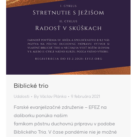
Biblické trio
Udalosti
By
Václav Plánka
9. februára 2021
Farské evanjelizačné združenie – EFEZ na
daliborku ponúka našim
farníkom pôstnu duchovnú prípravu v podobe
Biblického Tria. V čase pandémie nie je možné