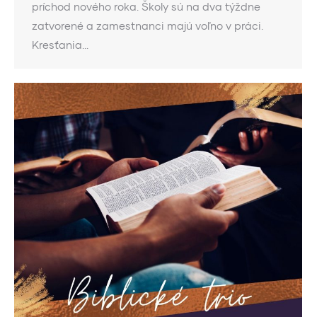
príchod nového roka. Školy sú na dva týždne
zatvorené a zamestnanci majú voľno v práci.
Kresťania…