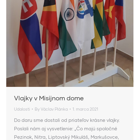
Vlajky v Misijnom dome
Udalosti
By
Václav Plánka
1. marca 2021
Do daru sme dostali od priateľov krásne vlajky.
Poslali nám aj vysvetlenie: „Čo majú spoločné
Pezinok, Nitra, Liptovský Mikuláš, Markušovce,