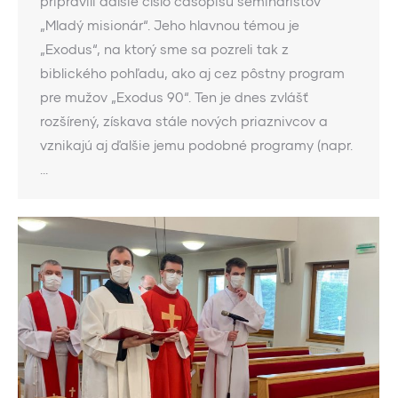
pripravili ďalšie číslo časopisu seminaristov
„Mladý misionár“. Jeho hlavnou témou je
„Exodus“, na ktorý sme sa pozreli tak z
biblického pohľadu, ako aj cez pôstny program
pre mužov „Exodus 90“. Ten je dnes zvlášť
rozšírený, získava stále nových priaznivcov a
vznikajú aj ďalšie jemu podobné programy (napr.
…