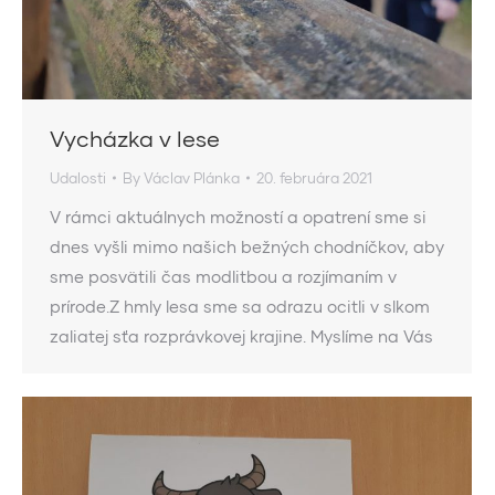
Vycházka v lese
Udalosti
By
Václav Plánka
20. februára 2021
V rámci aktuálnych možností a opatrení sme si
dnes vyšli mimo našich bežných chodníčkov, aby
sme posvätili čas modlitbou a rozjímaním v
prírode.Z hmly lesa sme sa odrazu ocitli v slkom
zaliatej sťa rozprávkovej krajine. Myslíme na Vás