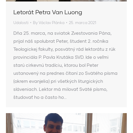
Letorát Petra Van Luong
Udalosti
By
Václav Plánka
25. marca 2021
Dňa 25. marca, na sviatok Zvestovania Pána,
prijal náš spolubrat Peter, študent 2. ročníka
Teologickej fakulty, posvätný rád lektorátu z rúk
provinciála P. Pavla Krutáka SVD. Ide o veľmi
starú cirkevnú tradíciu, ktorou bol Peter
ustanovený na prednes čítaní zo Svätého písma
(okrem evanjelia) pri všetkých liturgických
sláveniach. Lektor má milovať Sväté písmo,
študovať ho a často ho…