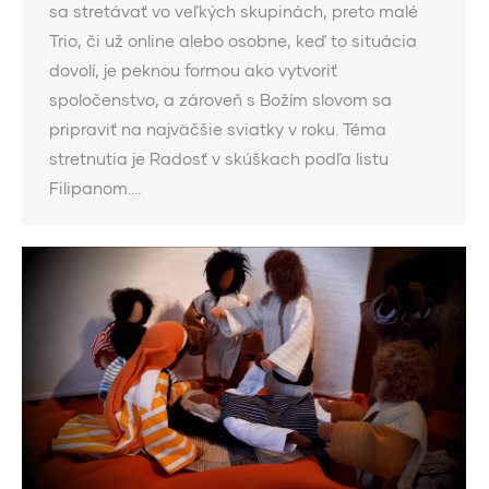
sa stretávať vo veľkých skupinách, preto malé
Trio, či už online alebo osobne, keď to situácia
dovolí, je peknou formou ako vytvoriť
spoločenstvo, a zároveň s Božím slovom sa
pripraviť na najväčšie sviatky v roku. Téma
stretnutia je Radosť v skúškach podľa listu
Filipanom.…