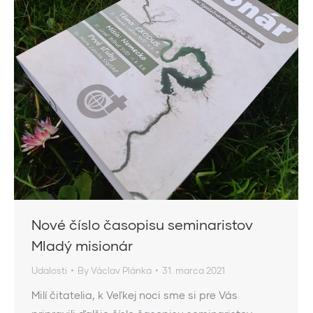
Nové číslo časopisu seminaristov
Mladý misionár
Udalosti
By
Václav Plánka
31. marca 2021
Milí čitatelia, k Veľkej noci sme si pre Vás