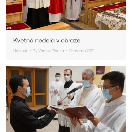
Kvetná nedeľa v obraze
Udalosti
By
Václav Plánka
29. marca 2021