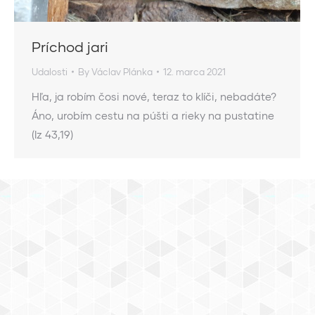
Príchod jari
Udalosti
By
Václav Plánka
12. marca 2021
Hľa, ja robím čosi nové, teraz to klíči, nebadáte?
Áno, urobím cestu na púšti a rieky na pustatine
(Iz 43,19)