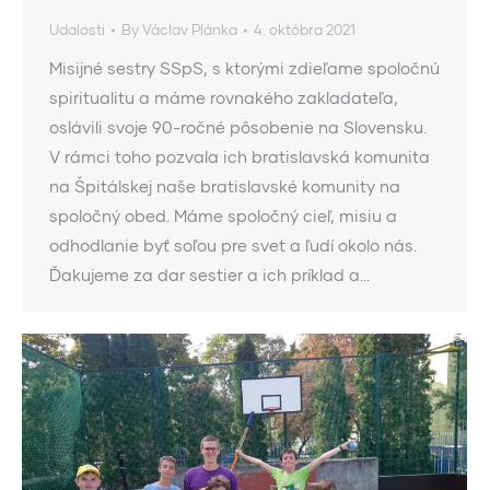
Udalosti
By
Václav Plánka
4. októbra 2021
Misijné sestry SSpS, s ktorými zdieľame spoločnú
spiritualitu a máme rovnakého zakladateľa,
oslávili svoje 90-ročné pôsobenie na Slovensku.
V rámci toho pozvala ich bratislavská komunita
na Špitálskej naše bratislavské komunity na
spoločný obed. Máme spoločný cieľ, misiu a
odhodlanie byť soľou pre svet a ľudí okolo nás.
Ďakujeme za dar sestier a ich príklad a…