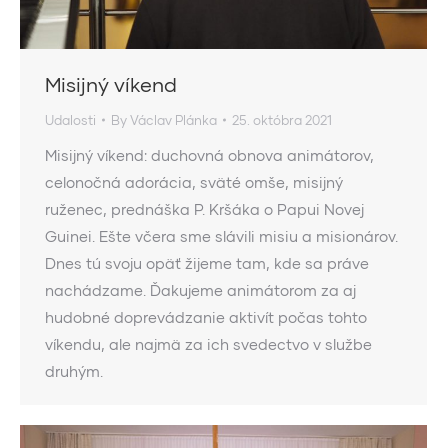
Misijný víkend
Udalosti
By
Václav Plánka
25. októbra 2021
Misijný víkend: duchovná obnova animátorov,
celonočná adorácia, sväté omše, misijný
ruženec, prednáška P. Kršáka o Papui Novej
Guinei. Ešte včera sme slávili misiu a misionárov.
Dnes tú svoju opäť žijeme tam, kde sa práve
nachádzame. Ďakujeme animátorom za aj
hudobné doprevádzanie aktivít počas tohto
víkendu, ale najmä za ich svedectvo v službe
druhým.