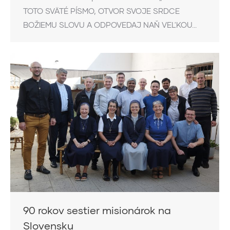
TOTO SVÄTÉ PÍSMO, OTVOR SVOJE SRDCE
BOŽIEMU SLOVU A ODPOVEDAJ NAŇ VEĽKOU…
90 rokov sestier misionárok na
Slovensku