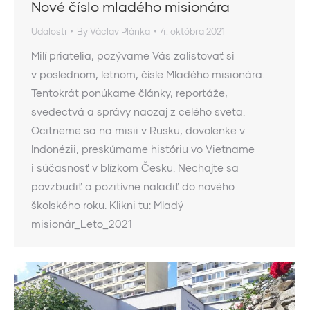
Nové číslo mladého misionára
Udalosti
By
Václav Plánka
4. októbra 2021
Milí priatelia, pozývame Vás zalistovať si
v poslednom, letnom, čísle Mladého misionára.
Tentokrát ponúkame články, reportáže,
svedectvá a správy naozaj z celého sveta.
Ocitneme sa na misii v Rusku, dovolenke v
Indonézii, preskúmame históriu vo Vietname
i súčasnosť v blízkom Česku. Nechajte sa
povzbudiť a pozitívne naladiť do nového
školského roku. Klikni tu: Mladý
misionár_Leto_2021