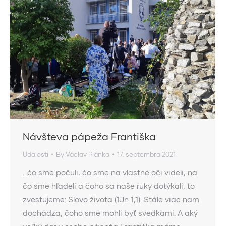
Návšteva pápeža Františka
Udalosti
By
Václav Plánka
17. septembra 2021
…čo sme počuli, čo sme na vlastné oči videli, na
čo sme hľadeli a čoho sa naše ruky dotýkali, to
zvestujeme: Slovo života (1Jn 1,1). Stále viac nam
dochádza, čoho sme mohli byť svedkami. A aký