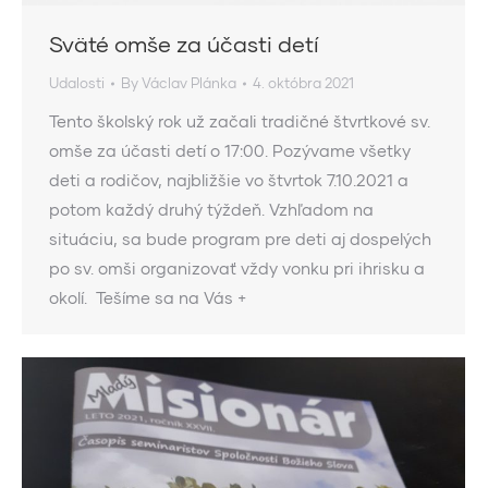
Sväté omše za účasti detí
Udalosti
By
Václav Plánka
4. októbra 2021
Tento školský rok už začali tradičné štvrtkové sv.
omše za účasti detí o 17:00. Pozývame všetky
deti a rodičov, najbližšie vo štvrtok 7.10.2021 a
potom každý druhý týždeň. Vzhľadom na
situáciu, sa bude program pre deti aj dospelých
po sv. omši organizovať vždy vonku pri ihrisku a
okolí. Tešíme sa na Vás +