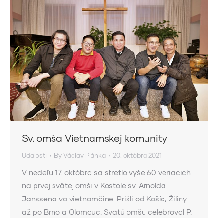
Sv. omša Vietnamskej komunity
Udalosti
By
Václav Plánka
20. októbra 2021
V nedeľu 17. októbra sa stretlo vyše 60 veriacich
na prvej svätej omši v Kostole sv. Arnolda
Janssena vo vietnamčine. Prišli od Košíc, Žiliny
až po Brno a Olomouc. Svätú omšu celebroval P.