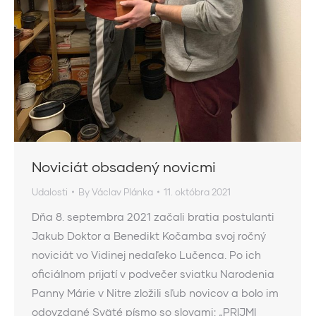
Noviciát obsadený novicmi
Udalosti
By
Václav Plánka
11. októbra 2021
Dňa 8. septembra 2021 začali bratia postulanti
Jakub Doktor a Benedikt Kočamba svoj ročný
noviciát vo Vidinej nedaľeko Lučenca. Po ich
oficiálnom prijatí v podvečer sviatku Narodenia
Panny Márie v Nitre zložili sľub novicov a bolo im
odovzdané Sväté písmo so slovami: „PRIJMI