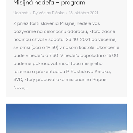
Misijná nedeľa – program
Udalosti
By
Václav Plánka
18. októbra 2021
Z príležitosti slávenia Misijnej nedele vás
pozývame na celonočnú adoráciu, ktorá začne
hodinou chvál v sobotu 23. 10. 2021 po večernej
sv. omši (cca o 19:30) v našom kostole. Ukončenie
bude v nedeľu o 7:30. V nedeľu popoludní o 15:00
budeme pokračovať modlitbou misijného
ruženca a prezentáciou P. Rastislava Kršáka,
SVD, ktorý pracoval ako misionár na Papue
Novej…