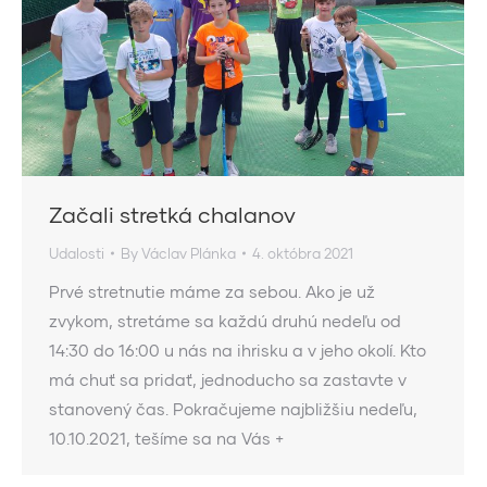
Začali stretká chalanov
Udalosti
By
Václav Plánka
4. októbra 2021
Prvé stretnutie máme za sebou. Ako je už
zvykom, stretáme sa každú druhú nedeľu od
14:30 do 16:00 u nás na ihrisku a v jeho okolí. Kto
má chuť sa pridať, jednoducho sa zastavte v
stanovený čas. Pokračujeme najbližšiu nedeľu,
10.10.2021, tešíme sa na Vás +