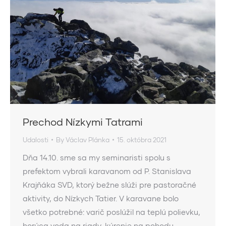
Prechod Nízkymi Tatrami
Udalosti
By
Václav Plánka
15. októbra 2021
Dňa 14.10. sme sa my seminaristi spolu s
prefektom vybrali karavanom od P. Stanislava
Krajňáka SVD, ktorý bežne slúži pre pastoračné
aktivity, do Nízkych Tatier. V karavane bolo
všetko potrebné: varič poslúžil na teplú polievku,
horúca voda na riady, kúrenie na pohodu