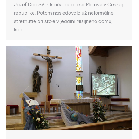
Jozef Dao SVD, ktorý pôsobí na Morave v Českej
republike. Potom nasledovalo už neformálne
stretnutie pri stole v jedálni Misijného domu,
kde…