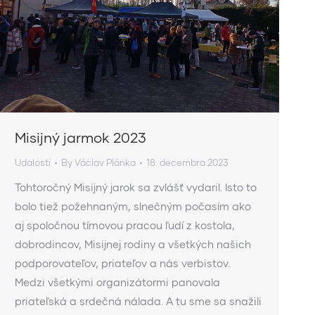
Misijný jarmok 2023
Udalosti
By
Václav Plánka
18. decembra 2023
Tohtoročný Misijný jarok sa zvlášť vydaril. Isto to
bolo tiež požehnaným, slnečným počasím ako
aj spoločnou tímovou pracou ľudí z kostola,
dobrodincov, Misijnej rodiny a všetkých našich
podporovateľov, priateľov a nás verbistov.
Medzi všetkými organizátormi panovala
priateľská a srdečná nálada. A tu sme sa snažili