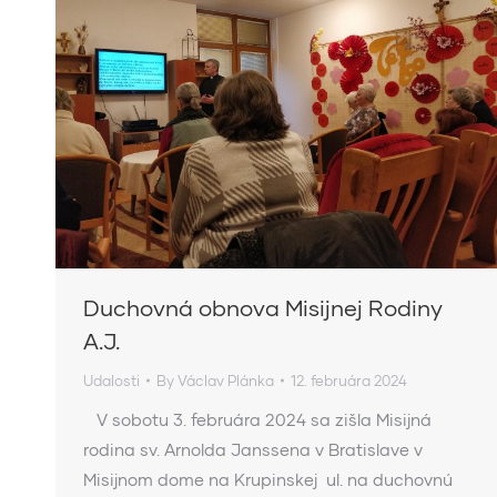
Duchovná obnova Misijnej Rodiny
A.J.
Udalosti
By
Václav Plánka
12. februára 2024
V sobotu 3. februára 2024 sa zišla Misijná
rodina sv. Arnolda Janssena v Bratislave v
Misijnom dome na Krupinskej ul. na duchovnú