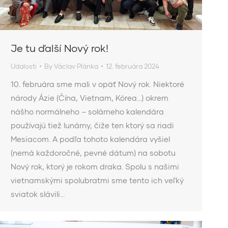
Je tu ďalší Nový rok!
Udalosti
By
Václav Plánka
12. februára 2024
10. februára sme mali v opäť Nový rok. Niektoré
národy Ázie (Čína, Vietnam, Kórea…) okrem
nášho normálneho – solárneho kalendára
používajú tiež lunárny, čiže ten ktorý sa riadi
Mesiacom. A podľa tohoto kalendára vyšiel
(nemá každoročné, pevné dátum) na sobotu
Nový rok, ktorý je rokom draka. Spolu s našimi
vietnamskými spolubratmi sme tento ich veľký
sviatok slávili…