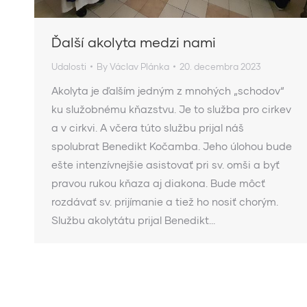
Ďalší akolyta medzi nami
Udalosti
By
Václav Plánka
20. decembra 2023
Akolyta je ďalším jedným z mnohých „schodov“
ku služobnému kňazstvu. Je to služba pro cirkev
a v cirkvi. A včera túto službu prijal náš
spolubrat Benedikt Kočamba. Jeho úlohou bude
ešte intenzívnejšie asistovať pri sv. omši a byť
pravou rukou kňaza aj diakona. Bude môcť
rozdávať sv. prijímanie a tiež ho nosiť chorým.
Službu akolytátu prijal Benedikt…