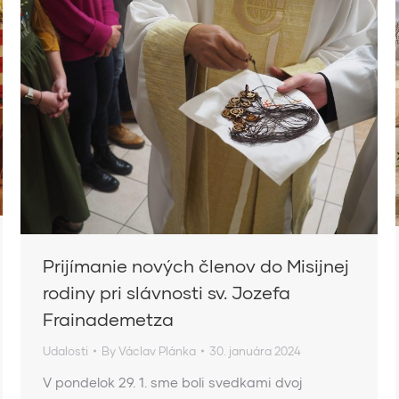
Prijímanie nových členov do Misijnej
rodiny pri slávnosti sv. Jozefa
Frainademetza
Udalosti
By
Václav Plánka
30. januára 2024
V pondelok 29. 1. sme boli svedkami dvoj