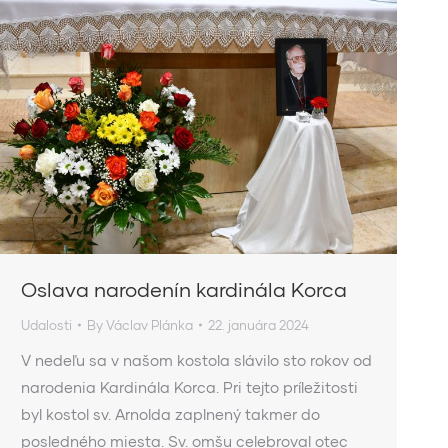
Oslava narodenín kardinála Korca
Udalosti
By
Václav Plánka
22. januára 2024
V nedeľu sa v našom kostola slávilo sto rokov od
narodenia Kardinála Korca. Pri tejto príležitosti
byl kostol sv. Arnolda zaplnený takmer do
posledného miesta. Sv. omšu celebroval otec