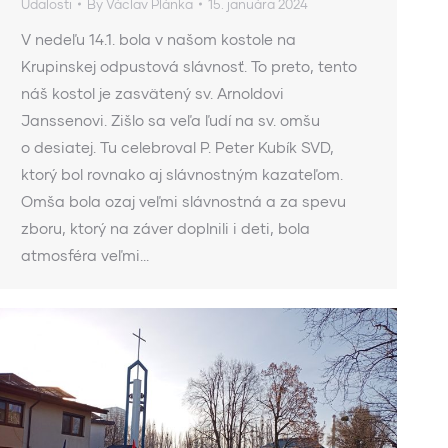
Udalosti
By
Václav Plánka
15. januára 2024
V nedeľu 14.1. bola v našom kostole na
Krupinskej odpustová slávnosť. To preto, tento
náš kostol je zasvätený sv. Arnoldovi
Janssenovi. Zišlo sa veľa ľudí na sv. omšu
o desiatej. Tu celebroval P. Peter Kubík SVD,
ktorý bol rovnako aj slávnostným kazateľom.
Omša bola ozaj veľmi slávnostná a za spevu
zboru, ktorý na záver doplnili i deti, bola
atmosféra veľmi…