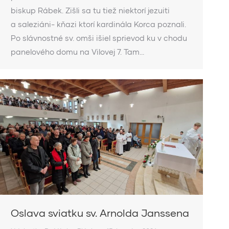
biskup Rábek. Zišli sa tu tiež niektorí jezuiti
a saleziáni- kňazi ktorí kardinála Korca poznali.
Po slávnostné sv. omši išiel sprievod ku v chodu
panelového domu na Vilovej 7. Tam…
Oslava sviatku sv. Arnolda Janssena