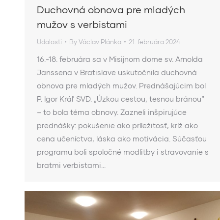
Duchovná obnova pre mladých
mužov s verbistami
Udalosti
By
Václav Plánka
21. februára 2024
16.-18. februára sa v Misijnom dome sv. Arnolda
Janssena v Bratislave uskutočnila duchovná
obnova pre mladých mužov. Prednášajúcim bol
P. Igor Kráľ SVD. „Úzkou cestou, tesnou bránou“
– to bola téma obnovy. Zazneli inšpirujúce
prednášky: pokušenie ako príležitosť, kríž ako
cena učeníctva, láska ako motivácia. Súčasťou
programu boli spoločné modlitby i stravovanie s
bratmi verbistami…