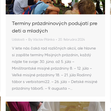
Termíny prázdninových podujatí pre
deti a mladých
Udalosti
By
Václav Plánka
20. februára 2024
V lete nás čaká rad rozličných akcií, ale hlavne
si zapíšte termíny Misijných prázdnin, každý
nájde tie svoje: 30. júna. až 5. júla –
Miništrantské misijné prázdniny 8. – 12. júla –
Veľké misijné prázdniny 18. – 21. júla Rodinný
tábor s verbistami22. – 26. júla – Detské misijné
prázdniny tábor5. – 9. augusta –…