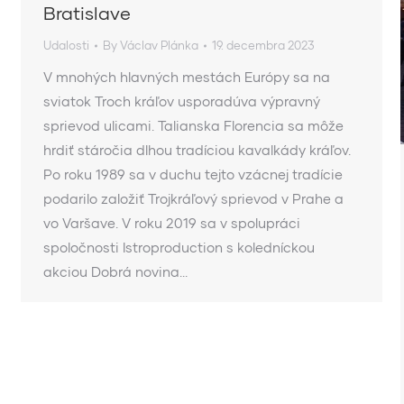
Bratislave
Udalosti
By
Václav Plánka
19. decembra 2023
V mnohých hlavných mestách Európy sa na
sviatok Troch kráľov usporadúva výpravný
sprievod ulicami. Talianska Florencia sa môže
hrdiť stáročia dlhou tradíciou kavalkády kráľov.
Po roku 1989 sa v duchu tejto vzácnej tradície
podarilo založiť Trojkráľový sprievod v Prahe a
vo Varšave. V roku 2019 sa v spolupráci
spoločnosti Istroproduction s koledníckou
akciou Dobrá novina…