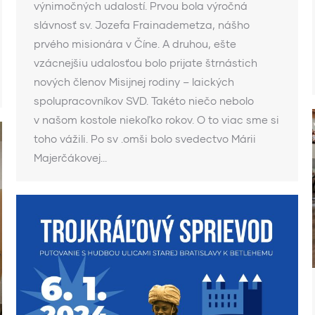
výnimočných udalostí. Prvou bola výročná
slávnosť sv. Jozefa Frainademetza, nášho
prvého misionára v Číne. A druhou, ešte
vzácnejšiu udalosťou bolo prijate štrnástich
nových členov Misijnej rodiny – laických
spolupracovníkov SVD. Takéto niečo nebolo
v našom kostole niekoľko rokov. O to viac sme si
toho vážili. Po sv .omši bolo svedectvo Márii
Majerčákovej…