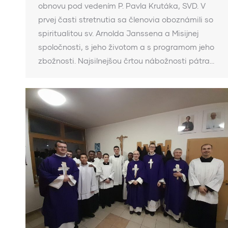
obnovu pod vedením P. Pavla Krutáka, SVD. V
prvej časti stretnutia sa členovia oboznámili so
spiritualitou sv. Arnolda Janssena a Misijnej
spoločnosti, s jeho životom a s programom jeho
zbožnosti. Najsilnejšou črtou nábožnosti pátra…