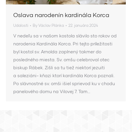
Oslava narodenín kardinála Korca
Udalosti
By
Václav Plánka
22. januára 2024
V nedeľu sa v našom kostola slávilo sto rokov od
narodenia Kardinála Korca. Pri tejto príležitosti
byl kostol sv. Arnolda zaplnený takmer do
posledného miesta. Sv. omšu celebroval otec
biskup Rábek. Zišli sa tu tiež niektorí jezuiti
a saleziáni- kňazi ktorí kardinála Korca poznali.
Po slávnostné sv. omši išiel sprievod ku v chodu
panelového domu na Vilovej 7. Tam…