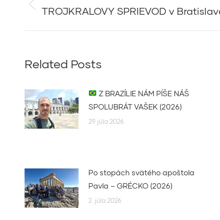
navigation
TROJKRALOVY SPRIEVOD v Bratislav
Previous
post:
Related Posts
Z BRAZÍLIE NÁM PÍŠE NÁŠ
SPOLUBRÁT VAŠEK (2026)
29. júla 2026
Po stopách svätého apoštola
Pavla – GRÉCKO (2026)
2. júla 2026