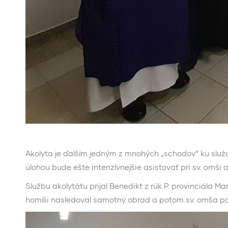
Akolyta je ďalším jedným z mnohých „schodov“ ku služo
úlohou bude ešte intenzívnejšie asistovať pri sv. omši 
Službu akolytátu prijal Benedikt z rúk P. provinciála Ma
homílii nasledoval samotný obrad a potom sv. omša pokr