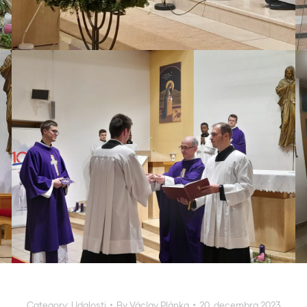
Category:
Udalosti
By
Václav Plánka
20. decembra 2023