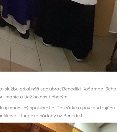
úto službu prijal náš spolubrat Benedikt Kočamba. Jeho
rijímanie a tiež ho nosiť chorým.
vali aj mnohí iný spolubratia. Po krátke a povzbudzujúce
ifikoval liturgické nádoby už Benedikt.