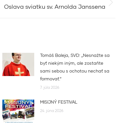
Oslava sviatku sv. Arnolda Janssena
Tomáš Baleja, SVD: „Nesnažte sa
byť niekým iným, ale zostaňte
sami sebou s ochotou nechať sa
formovať.“
7. júla 2026
MISIJNÝ FESTIVAL
24. júna 2026