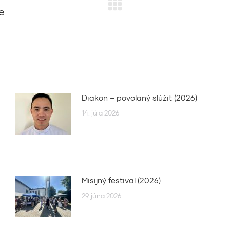
e
Next
post:
Diakon – povolaný slúžiť (2026)
14. júla 2026
Misijný festival (2026)
29. júna 2026