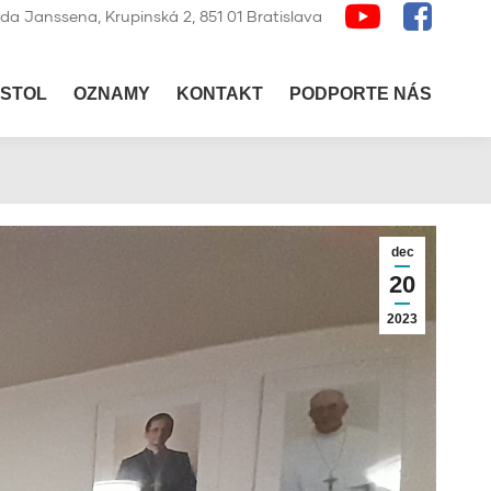
lda Janssena, Krupinská 2, 851 01 Bratislava
STOL
OZNAMY
KONTAKT
PODPORTE NÁS
dec
20
2023