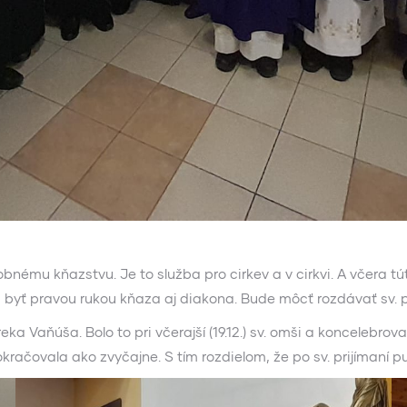
bnému kňazstvu. Je to služba pro cirkev a v cirkvi. A včera t
a byť pravou rukou kňaza aj diakona. Bude môcť rozdávať sv. p
reka Vaňúša. Bolo to pri včerajší (19.12.) sv. omši a koncelebro
ačovala ako zvyčajne. S tím rozdielom, že po sv. prijímaní pur