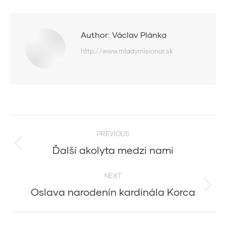
Author:
Václav Plánka
http://www.mladymisionar.sk
Post
PREVIOUS
navigation
Ďalší akolyta medzi nami
Previous
post:
NEXT
Oslava narodenín kardinála Korca
Next
post: