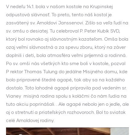
V nedeľu 14.1. bola v našom kostole na Krupinskej
odpustová slávnosť. To preto, tento náš kostol je
zasvätený sv. Arnoldovi Janssenovi. Zišlo sa veľa ľudí na
sv. omšu o desiatej. Tu celebroval P. Peter Kubík SVD,
ktorý bol rovnako aj slávnostným kazateľom. Omša bola
ozaj veľmi slávnostná a za spevu zboru, ktorý na záver
doplnili i deti, bola atmosféra veľmi príjemná a rodinná.
Po sv. omši nás všetkých kto sme boli v kostole, pozval
P rektor Thomas Tulung do jedálne Misijného domu, kde
bolo pripravené štedré agapé, tak aby sa na každého
dostalo. Toto lahodné agapé pripravila pod vedením sr.
Vianey misijná rodina spolu s koláčmi čo nám ľudia na
tuto akciu poprinášali. . Ale agapé nebolo jen o jedle, ale
aj o stretnutí a priateľských rozhovoroch. Bol to sviatok
celé Arnoldovej rodiny.