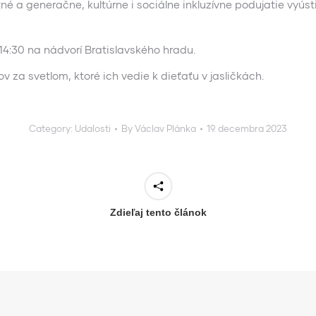
 a generačne, kultúrne i sociálne inkluzívne podujatie vyústil
 14:30 na nádvorí Bratislavského hradu.
a svetlom, ktoré ich vedie k dieťaťu v jasličkách.
Category:
Udalosti
By
Václav Plánka
19. decembra 2023
Zdieľaj tento článok