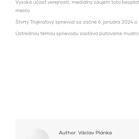
Vysoká účasť verejnosti, mediálny záujem toto bezplatné
mesto.
Štvrtý Trojkráľový sprievod sa začne 6. januára 2024 o
Ústrednou témou sprievodu zostáva putovanie mudrcov z
Author:
Václav Plánka