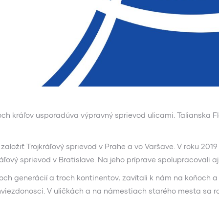
h kráľov usporadúva výpravný sprievod ulicami. Talianska Flo
 založiť Trojkráľový sprievod v Prahe a vo Varšave. V roku 2019
áľový sprievod v Bratislave. Na jeho príprave spolupracovali a
roch generácií a troch kontinentov, zavítali k nám na koňoch a 
 hviezdonosci. V uličkách a na námestiach starého mesta sa ro