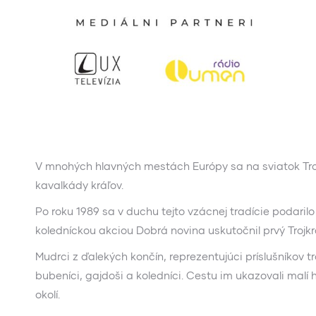
V mnohých hlavných mestách Európy sa na sviatok Troc
kavalkády kráľov.
Po roku 1989 sa v duchu tejto vzácnej tradície podarilo
koledníckou akciou Dobrá novina uskutočnil prvý Trojkr
Mudrci z ďalekých končín, reprezentujúci príslušníkov t
bubeníci, gajdoši a koledníci. Cestu im ukazovali malí
okolí.