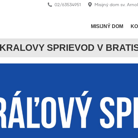
02/63534951
Misijný dom sv. Arno
MISIJNÝ DOM
KO
KRALOVY SPRIEVOD V BRATI