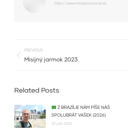
http://www.mladymisionar.sk
Post
PREVIOUS
navigation
Misijný jarmok 2023
Previous
post:
Related Posts
Z BRAZÍLIE NÁM PÍŠE NÁŠ
SPOLUBRÁT VAŠEK (2026)
29. júla 2026