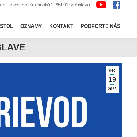
lda Janssena, Krupinská 2, 851 01 Bratislava
STOL
OZNAMY
KONTAKT
PODPORTE NÁS
SLAVE
dec
19
2023