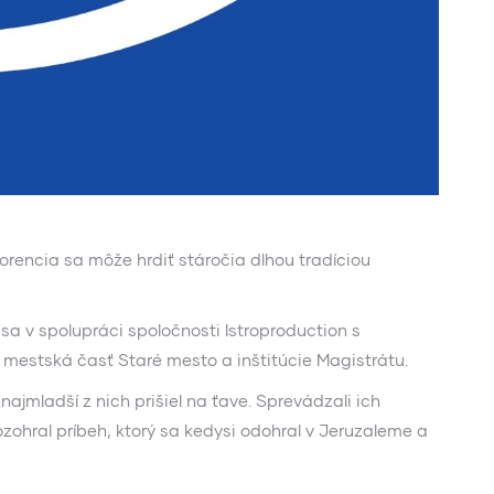
rencia sa môže hrdiť stáročia dlhou tradíciou
 sa v spolupráci spoločnosti Istroproduction s
j mestská časť Staré mesto a inštitúcie Magistrátu.
najmladší z nich prišiel na ťave. Sprevádzali ich
zohral príbeh, ktorý sa kedysi odohral v Jeruzaleme a