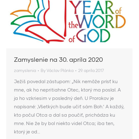
Zamyslenie na 30. apríla 2020
zamyslenia
By
Václav Plánka
29. apríla 2017
Ježiš povedal zástupom: „Nik nemôže prísť ku
mne, ak ho nepritiahne Otec, ktorý ma poslal. A
ja ho vzkriesim v posledný deň. U Prorokov je
napísané: ‚Všetkých bude učiť sám Boh.‘ A každý,
kto počul Otca a dal sa poučiť, prichádza ku
mne. Nie že by bol niekto videl Otca; iba ten,
ktorý je od…