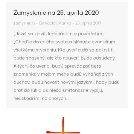
Zamyslenie na 25. apríla 2020
zamyslenia
By
Václav Plánka
25. apríla 2017
„Ježiš sa zjavil Jedenástim a povedal im:
„Choďte do celého sveta a hlásajte evanjelium
všetkému stvoreniu. Kto uverí a dá sa pokrstiť,
bude spasený; ale kto neuverí, bude odsúdený.
A tých, čo uveria, budú sprevádzať tieto
znamenia: v mojom mene budú vyháňať zlých
duchov, budú hovoriť novými jazykmi, hady budú
brať do rúk a ak niečo smrtonosné vypijú,
neuškodí im; na chorých…