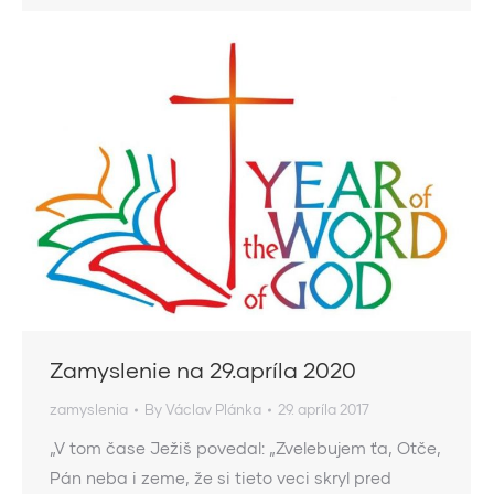
Zamyslenie na 29.apríla 2020
zamyslenia
By
Václav Plánka
29. apríla 2017
„V tom čase Ježiš povedal: „Zvelebujem ťa, Otče,
Pán neba i zeme, že si tieto veci skryl pred