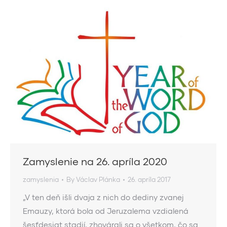
Zamyslenie na 26. apríla 2020
zamyslenia
By
Václav Plánka
26. apríla 2017
„V ten deň išli dvaja z nich do dediny zvanej
Emauzy, ktorá bola od Jeruzalema vzdialená
šesťdesiat stadií, zhovárali sa o všetkom, čo sa