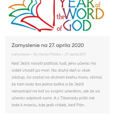
Zamyslenie na 27. apríla 2020
zamyslenia
By
Václav Plánka
27. apríla 2017
Keď Ježiš nasýtil päťtisíc ľudí, jeho učeníci ho
videli chodiť po mori. Na druhý deň si však
zástup, čo zostal na druhom brehu mora, všimol,
že tam bola iba jedna loďka a že Ježiš
nenastúpil na loď so svojimi učeníkmi, ale že sa
učeníci odplavili sami. A z Tiberiady prišli iné
lode k miestu, kde jedli chlieb, keď Pán…