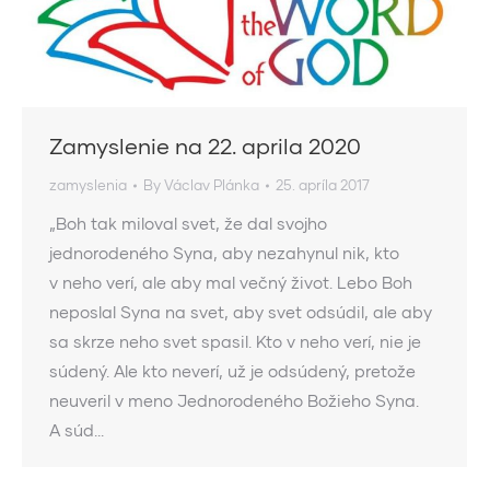
Zamyslenie na 22. aprila 2020
zamyslenia
By
Václav Plánka
25. apríla 2017
„Boh tak miloval svet, že dal svojho
jednorodeného Syna, aby nezahynul nik, kto
v neho verí, ale aby mal večný život. Lebo Boh
neposlal Syna na svet, aby svet odsúdil, ale aby
sa skrze neho svet spasil. Kto v neho verí, nie je
súdený. Ale kto neverí, už je odsúdený, pretože
neuveril v meno Jednorodeného Božieho Syna.
A súd…