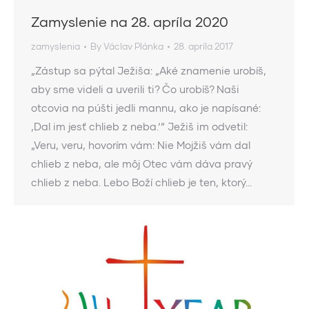
Zamyslenie na 28. apríla 2020
zamyslenia
By
Václav Plánka
28. apríla 2017
„Zástup sa pýtal Ježiša: „Aké znamenie urobíš,
aby sme videli a uverili ti? Čo urobíš? Naši
otcovia na púšti jedli mannu, ako je napísané:
‚Dal im jesť chlieb z neba.‘“ Ježiš im odvetil:
„Veru, veru, hovorím vám: Nie Mojžiš vám dal
chlieb z neba, ale môj Otec vám dáva pravý
chlieb z neba. Lebo Boží chlieb je ten, ktorý…