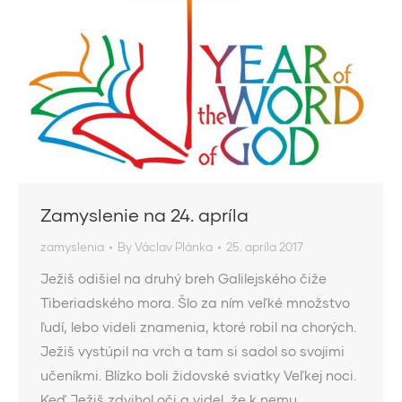
Zamyslenie na 24. apríla
zamyslenia
By
Václav Plánka
25. apríla 2017
Ježiš odišiel na druhý breh Galilejského čiže
Tiberiadského mora. Šlo za ním veľké množstvo
ľudí, lebo videli znamenia, ktoré robil na chorých.
Ježiš vystúpil na vrch a tam si sadol so svojimi
učeníkmi. Blízko boli židovské sviatky Veľkej noci.
Keď Ježiš zdvihol oči a videl, že k nemu