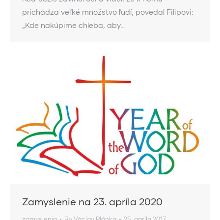
prichádza veľké množstvo ľudí, povedal Filipovi:
„Kde nakúpime chleba, aby…
Zamyslenie na 23. apríla 2020
zamyslenia
By
Václav Plánka
25. apríla 2017