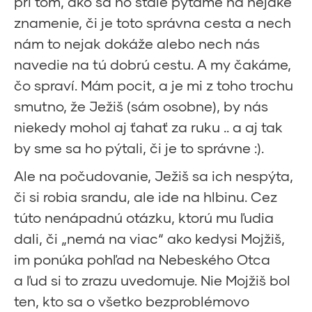
pri tom, ako sa ho stále pýtame na nejaké
znamenie, či je toto správna cesta a nech
nám to nejak dokáže alebo nech nás
navedie na tú dobrú cestu. A my čakáme,
čo spraví. Mám pocit, a je mi z toho trochu
smutno, že Ježiš (sám osobne), by nás
niekedy mohol aj ťahať za ruku .. a aj tak
by sme sa ho pýtali, či je to správne :).
Ale na počudovanie, Ježiš sa ich nespýta,
či si robia srandu, ale ide na hlbinu. Cez
túto nenápadnú otázku, ktorú mu ľudia
dali, či „nemá na viac“ ako kedysi Mojžiš,
im ponúka pohľad na Nebeského Otca
a ľud si to zrazu uvedomuje. Nie Mojžiš bol
ten, kto sa o všetko bezproblémovo