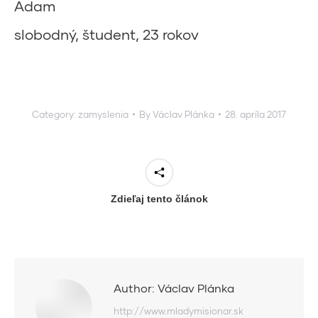
Adam
slobodný, študent, 23 rokov
Category:
zamyslenia
By
Václav Plánka
28. apríla 2017
Zdieľaj tento článok
Author:
Václav Plánka
http://www.mladymisionar.sk