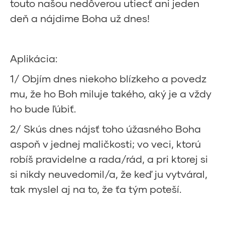
touto našou nedôverou utiecť ani jeden
deň a nájdime Boha už dnes!
Aplikácia:
1/ Objím dnes niekoho blízkeho a povedz
mu, že ho Boh miluje takého, aký je a vždy
ho bude ľúbiť.
2/ Skús dnes nájsť toho úžasného Boha
aspoň v jednej maličkosti; vo veci, ktorú
robíš pravidelne a rada/rád, a pri ktorej si
si nikdy neuvedomil/a, že keď ju vytváral,
tak myslel aj na to, že ťa tým poteší.