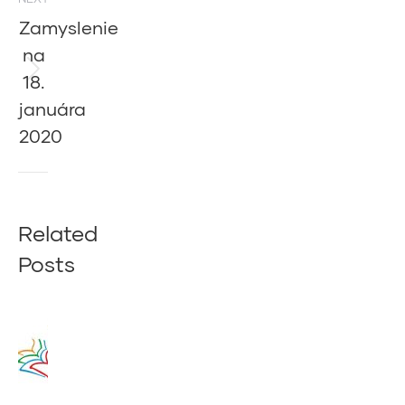
Zamyslenie
na
18.
Next
post:
januára
2020
Related
Posts
Zamyslenie
na 14.
augusta
2020