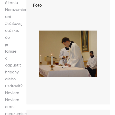
čítaniu.
Foto
Nerozumiem
ani
Ježišovej
otázke,
čo
je
ľahšie,
či
odpustiť
hriechy
alebo
uzdraviť?!
Neviem.
Neviem
a ani
nerozumiem.