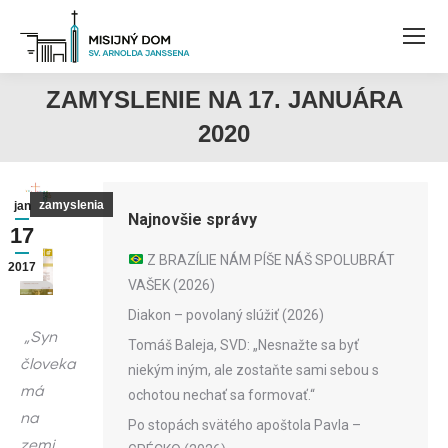
ZAMYSLENIE NA 17. JANUÁRA
2020
zamyslenia
jan
Najnovšie správy
17
Z BRAZÍLIE NÁM PÍŠE NÁŠ SPOLUBRÁT
2017
VAŠEK (2026)
Diakon – povolaný slúžiť (2026)
„Syn
Tomáš Baleja, SVD: „Nesnažte sa byť
človeka
niekým iným, ale zostaňte sami sebou s
má
ochotou nechať sa formovať.“
na
Po stopách svätého apoštola Pavla –
zemi