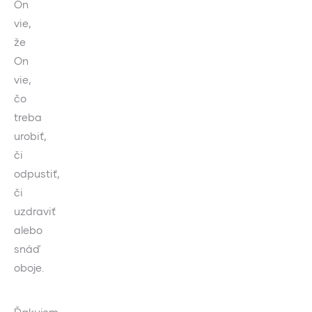
On
vie,
že
On
vie,
čo
treba
urobiť,
či
odpustiť,
či
uzdraviť
alebo
snáď
oboje.