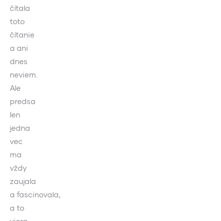
čítala
toto
čítanie
a ani
dnes
neviem.
Ale
predsa
len
jedna
vec
ma
vždy
zaujala
a fascinovala,
a to