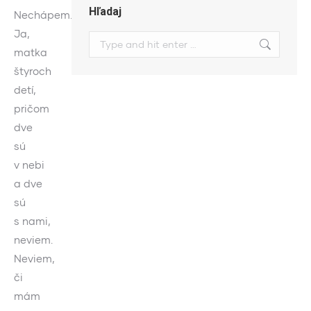
Hľadaj
Nechápem.
Ja,
Search:
matka
štyroch
detí,
pričom
dve
sú
v nebi
a dve
sú
s nami,
neviem.
Neviem,
či
mám