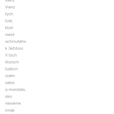
viera.
Viera
tých
ľudí,
ktorí
niesli
ochrnutého
k Ježišovi.
V tých
štyroch
ľuďoch
vidím
seba
a manžela,
ako
nesieme
svoje