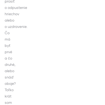
prosiť
o odpustenie
hriechov
alebo
o uzdravenie.
Čo
má
byť
prvé
a čo
druhé,
alebo
snáď
oboje?
Toľko
krát
som