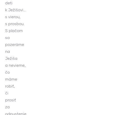
deti
k Ježišovi…
s vierou,
s prosbou.
S plačom
sa
pozeráme
na
Ježiša
a nevieme,
čo
máme
robiť,
či
prosiť
za
odpustenie