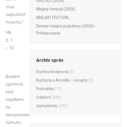
GRÉCKO (2026)
moc
Misijný festival (2026)
odpúšťať
MISIJNÝ FESTIVAL
hriechy.“
Detské misijné prázdniny (2026) –
Mk
Prihlasovanie
2, 1
– 12
Archív správ
Duchovná obnova
(5)
Budem
Kuchyna u Arnolda – recepty
(5)
úprimná,
Pozvánky
(17)
keď
Udalosti
(406)
napíšem,
zamyslenia
(235)
že
nerozumiem
tomuto