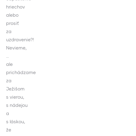
hriechov
alebo
prosiť
za
uzdravenie?!
Nevieme,
…
ale
prichádzame
za
Ježišom
s vierou,
s nádejou
a
s láskou,
že