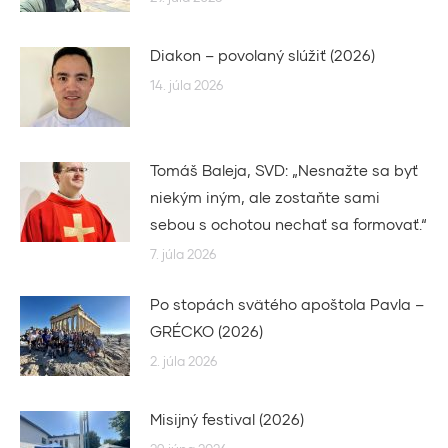
Diakon – povolaný slúžiť (2026)
14. júla 2026
Tomáš Baleja, SVD: „Nesnažte sa byť
niekým iným, ale zostaňte sami
sebou s ochotou nechať sa formovať.“
7. júla 2026
Po stopách svätého apoštola Pavla –
GRÉCKO (2026)
2. júla 2026
Misijný festival (2026)