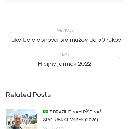
Post
PREVIOUS
navigation
Taká bola obnova pre mužov do 30 rokov
Previous
post:
NEXT
Misijný jarmok 2022
Next
post:
Related Posts
Z BRAZÍLIE NÁM PÍŠE NÁŠ
SPOLUBRÁT VAŠEK (2026)
29. júla 2026