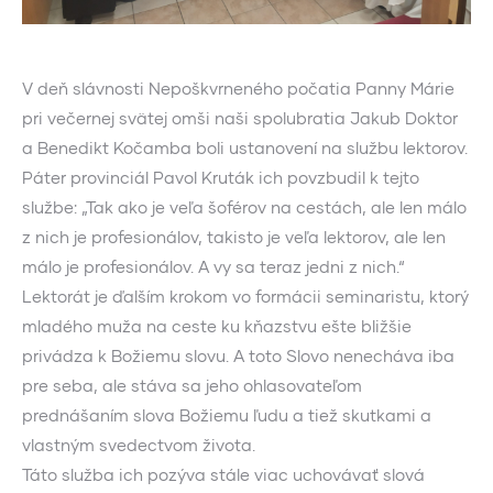
V deň slávnosti Nepoškvrneného počatia Panny Márie
pri večernej svätej omši naši spolubratia Jakub Doktor
a Benedikt Kočamba boli ustanovení na službu lektorov.
Páter provinciál Pavol Kruták ich povzbudil k tejto
službe: „Tak ako je veľa šoférov na cestách, ale len málo
z nich je profesionálov, takisto je veľa lektorov, ale len
málo je profesionálov. A vy sa teraz jedni z nich.“
Lektorát je ďalším krokom vo formácii seminaristu, ktorý
mladého muža na ceste ku kňazstvu ešte bližšie
privádza k Božiemu slovu. A toto Slovo nenecháva iba
pre seba, ale stáva sa jeho ohlasovateľom
prednášaním slova Božiemu ľudu a tiež skutkami a
vlastným svedectvom života.
Táto služba ich pozýva stále viac uchovávať slová