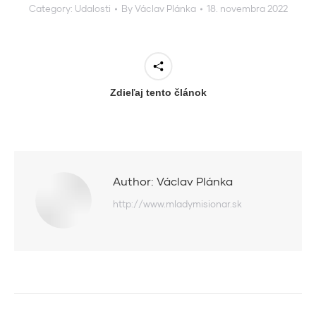
Category:
Udalosti
By
Václav Plánka
18. novembra 2022
Zdieľaj tento článok
Author:
Václav Plánka
http://www.mladymisionar.sk
Post