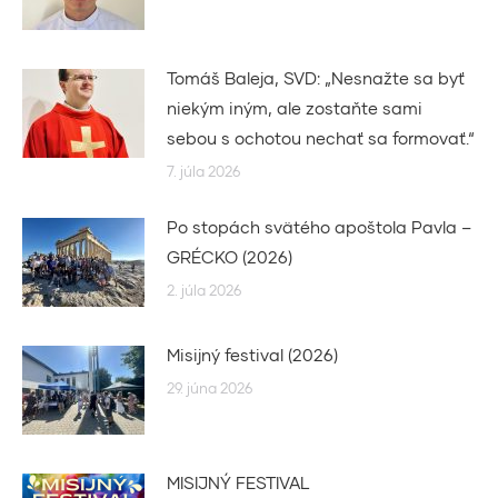
Tomáš Baleja, SVD: „Nesnažte sa byť
niekým iným, ale zostaňte sami
sebou s ochotou nechať sa formovať.“
7. júla 2026
Po stopách svätého apoštola Pavla –
GRÉCKO (2026)
2. júla 2026
Misijný festival (2026)
29. júna 2026
MISIJNÝ FESTIVAL