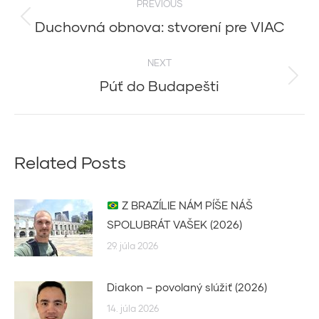
PREVIOUS
navigation
Duchovná obnova: stvorení pre VIAC
Previous
post:
NEXT
Púť do Budapešti
Next
post:
Related Posts
Z BRAZÍLIE NÁM PÍŠE NÁŠ
SPOLUBRÁT VAŠEK (2026)
29. júla 2026
Diakon – povolaný slúžiť (2026)
14. júla 2026