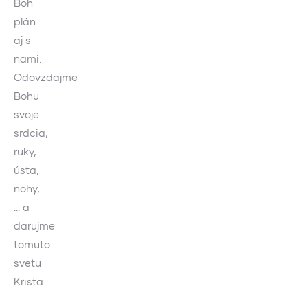
Boh
plán
aj s
nami.
Odovzdajme
Bohu
svoje
srdcia,
ruky,
ústa,
nohy,
… a
darujme
tomuto
svetu
Krista.