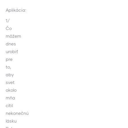
Aplikácia:
1/
Čo
môžem
dnes
urobiť
pre
to,
aby
svet
okolo
mňa
cítil
nekonečnú
lásku