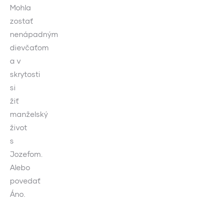
Mohla
zostať
nenápadným
dievčaťom
a v
skrytosti
si
žiť
manželský
život
s
Jozefom.
Alebo
povedať
Áno.