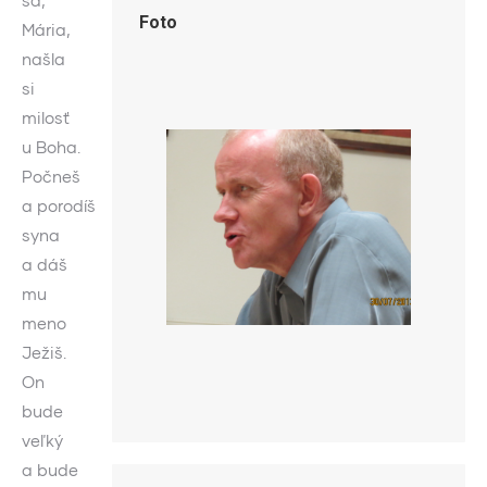
sa,
Foto
Mária,
našla
si
milosť
u Boha.
Počneš
a porodíš
syna
a dáš
mu
meno
Ježiš.
On
bude
veľký
a bude