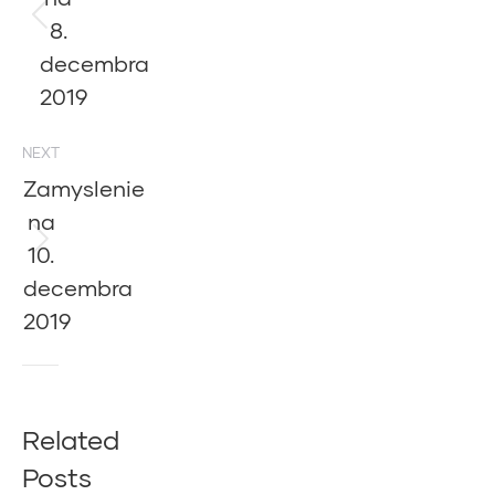
8.
Previous
post:
decembra
2019
NEXT
Zamyslenie
na
10.
Next
post:
decembra
2019
Related
Posts