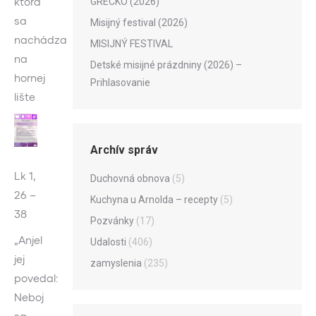
ktorá
GRÉCKO (2026)
sa
Misijný festival (2026)
nachádza
MISIJNÝ FESTIVAL
na
Detské misijné prázdniny (2026) –
hornej
Prihlasovanie
lište
Archív správ
Lk 1,
Duchovná obnova
(5)
26 –
Kuchyna u Arnolda – recepty
(5)
38
Pozvánky
(17)
„Anjel
Udalosti
(406)
jej
zamyslenia
(235)
povedal:
Neboj