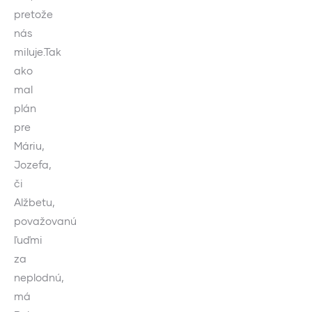
pretože
nás
miluje.Tak
ako
mal
plán
pre
Máriu,
Jozefa,
či
Alžbetu,
považovanú
ľuďmi
za
neplodnú,
má