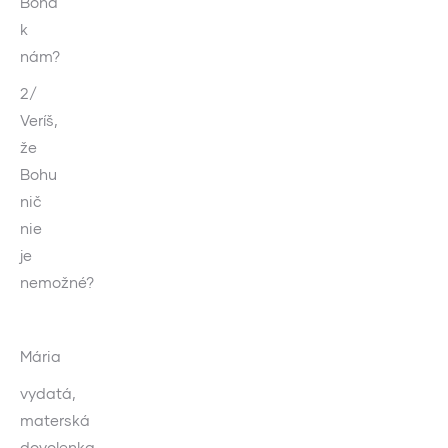
Boha
k
nám?
2/
Veríš,
že
Bohu
nič
nie
je
nemožné?
Mária
vydatá,
materská
dovolenka,