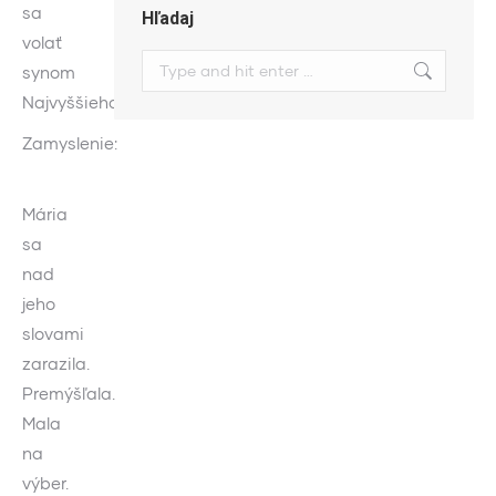
sa
Hľadaj
volať
Search:
synom
Najvyššieho.“
Zamyslenie:
Mária
sa
nad
jeho
slovami
zarazila.
Premýšľala.
Mala
na
výber.