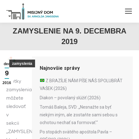
ZAMYSLENIE NA 9. DECEMBRA
2019
zamyslenia
dec
Najnovšie správy
9
Z BRAZÍLIE NÁM PÍŠE NÁŠ SPOLUBRÁT
Všetky
2016
VAŠEK (2026)
zamyslenia
môžete
Diakon – povolaný slúžiť (2026)
sledovať
Tomáš Baleja, SVD: „Nesnažte sa byť
v
niekým iným, ale zostaňte sami sebou s
ochotou nechať sa formovať.“
sekcii
„ZAMYSLENIA“,
Po stopách svätého apoštola Pavla –