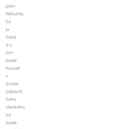
plán.
Netušila,
čo
ju
čaká
a s
čím
bude
musieť
v
živote
zápasiť,
čoho
všetkého
sa
bude