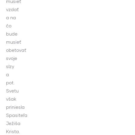
musieť
vzdať
a na
čo
bude
musieť
obetovať
svoje
slzy
a
pot.
Svetu
však
priniesla
Spasiteľa
Ježiša
Krista.