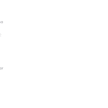
sa
:
or