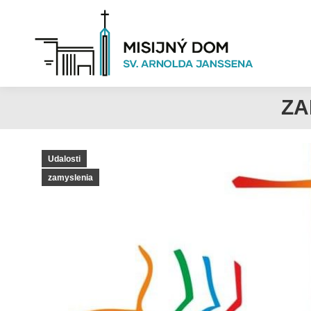
ZA
Udalosti
zamyslenia