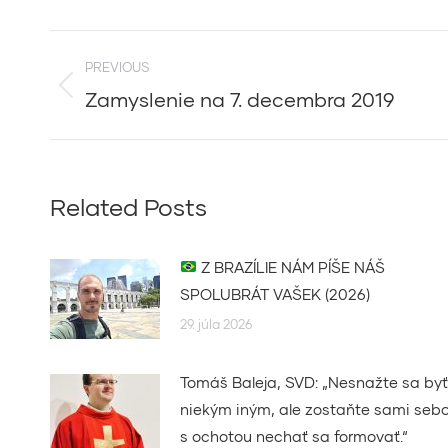
Post
PREVIOUS
navigation
Zamyslenie na 7. decembra 2019
Previous
post:
Related Posts
Z BRAZÍLIE NÁM PÍŠE NÁŠ
SPOLUBRÁT VAŠEK (2026)
29. júla 2026
Tomáš Baleja, SVD: „Nesnažte sa byť
niekým iným, ale zostaňte sami seb
s ochotou nechať sa formovať.“