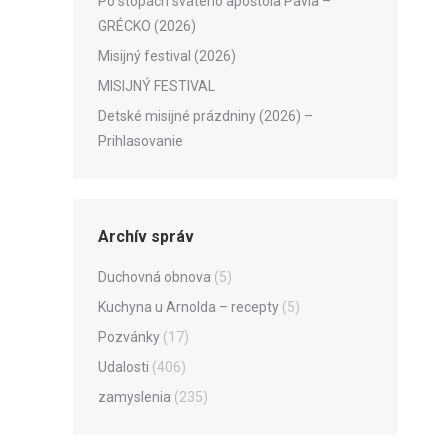
Po stopách svätého apoštola Pavla –
GRÉCKO (2026)
Misijný festival (2026)
MISIJNÝ FESTIVAL
Detské misijné prázdniny (2026) –
Prihlasovanie
Archív správ
Duchovná obnova
(5)
Kuchyna u Arnolda – recepty
(5)
Pozvánky
(17)
Udalosti
(406)
zamyslenia
(235)