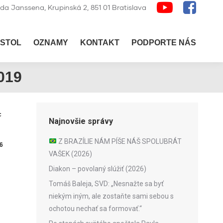
lda Janssena, Krupinská 2, 851 01 Bratislava
STOL
OZNAMY
KONTAKT
PODPORTE NÁS
019
c
Najnovšie správy
Z BRAZÍLIE NÁM PÍŠE NÁŠ SPOLUBRÁT
6
VAŠEK (2026)
Diakon – povolaný slúžiť (2026)
Tomáš Baleja, SVD: „Nesnažte sa byť
niekým iným, ale zostaňte sami sebou s
ochotou nechať sa formovať.“