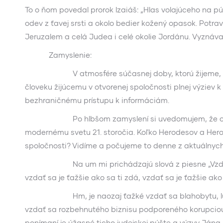
To o ňom povedal prorok Izaiáš: „Hlas volajúceho na pú
odev z ťavej srsti a okolo bedier kožený opasok. Potr
Jeruzalem a celá Judea i celé okolie Jordánu. Vyznávali
Zamyslenie:
V atmosfére súčasnej doby, ktorú žijeme, sú tie
človeku žijúcemu v otvorenej spoločnosti plnej výziev 
bezhraničnému prístupu k informáciám.
Po hlbšom zamyslení si uvedomujem, že onen rí
modernému svetu 21. storočia. Koľko Herodesov a Herod
spoločnosti? Vidíme a počujeme to denne z aktuálnych
Na um mi prichádzajú slová z piesne „Vzdať sa“ 
vzdať sa je ťažšie ako sa ti zdá, vzdať sa je ťažšie ako
Hm, je naozaj ťažké vzdať sa blahobytu, luxusu,
vzdať sa rozbehnutého biznisu podporeného korupci
ponímaní je úžasné ticho judejskej púšte a výzvy J