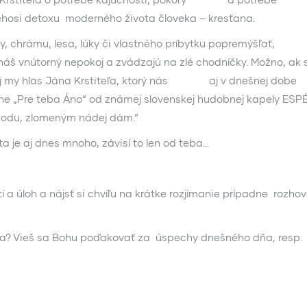
éhosi detoxu moderného života človeka – kresťana.
ámu, lesa, lúky či vlastného príbytku popremýšľať,
ú náš vnútorný nepokoj a zvádzajú na zlé chodníčky. Možno, ak 
aj my hlas Jána Krstiteľa, ktorý nás aj v dnešnej dobe
sne „Pre teba Áno“ od známej slovenskej hudobnej kapely ESPÉ
obodu, zlomeným nádej dám.“
ota je aj dnes mnoho, závisí to len od teba…
a úloh a nájsť si chvíľu na krátke rozjímanie prípadne rozhov
dňa? Vieš sa Bohu poďakovať za úspechy dnešného dňa, resp.