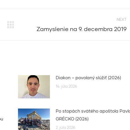
NEXT
Zamyslenie na 9. decembra 2019
Next
post:
Diakon – povolaný slúžiť (2026)
14. júla 2026
Po stopách svätého apoštola Pavl
ou
GRÉCKO (2026)
2. júla 2026