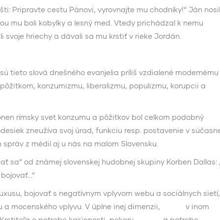
šti: Pripravte cestu Pánovi, vyrovnajte mu chodníky!“ Ján nosi
avou mu boli kobylky a lesný med. Vtedy prichádzal k nemu
 svoje hriechy a dávali sa mu krstiť v rieke Jordán.
to slová dnešného evanjelia príliš vzdialené modernému
k pôžitkom, konzumizmu, liberalizmu, populizmu, korupcii a
msky svet konzumu a pôžitkov bol celkom podobný
esiek zneužíva svoj úrad, funkciu resp. postavenie v súčasne
 správ z médií aj u nás na malom Slovensku.
od známej slovenskej hudobnej skupiny Korben Dallas: 
 bojovať…“
 bojovať s negatívnym vplyvom webu a sociálnych sietí,
ou a mocenského vplyvu. V úplne inej dimenzii, v inom
ána Krstiteľa o potrebe kajúcnosti, pokory a potrebe