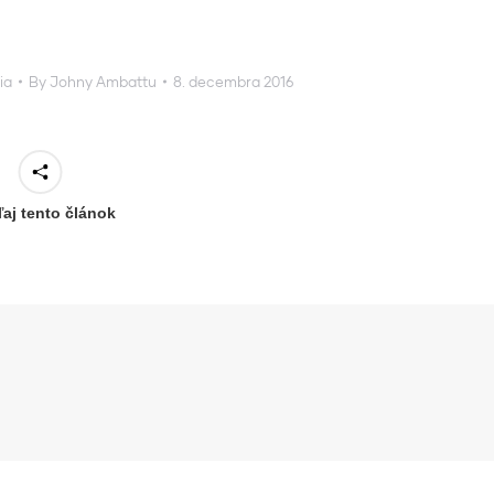
ia
By
Johny Ambattu
8. decembra 2016
ľaj tento článok