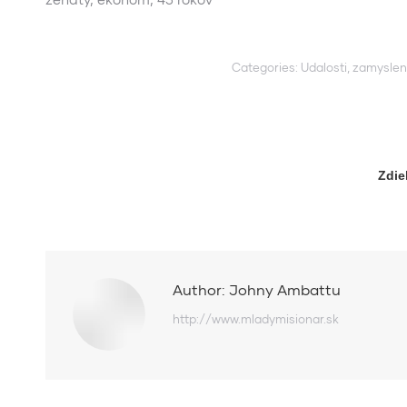
Categories:
Udalosti
,
zamyslen
Zdie
Author:
Johny Ambattu
http://www.mladymisionar.sk