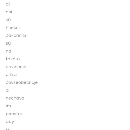
aj
oni
sú
hriešni.
Zákonníci
sú
na
takéto
obvinenia
citliví.
Zovšeobecňuje
a
necháva
im
priestor,
aby
si