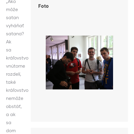
„Ako
Foto
môže
satan
vyháňať
satana?
Ak
sa
kráľovstvo
vnútorne
rozdelí,
také
kráľovstvo
nemôže
obstáť,
a ak
sa
dom