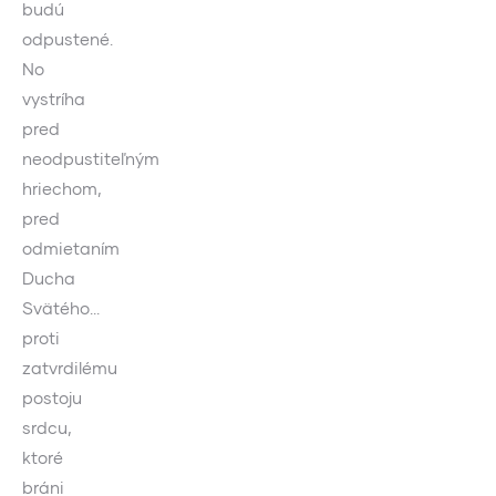
budú
odpustené.
No
vystríha
pred
neodpustiteľným
hriechom,
pred
odmietaním
Ducha
Svätého…
proti
zatvrdilému
postoju
srdcu,
ktoré
bráni