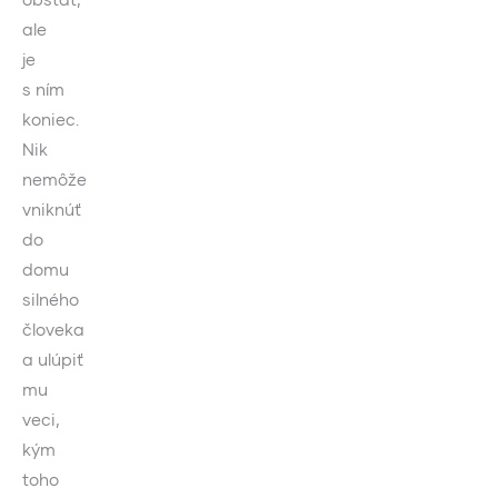
ale
je
s ním
koniec.
Nik
nemôže
vniknúť
do
domu
silného
človeka
a ulúpiť
mu
veci,
kým
toho