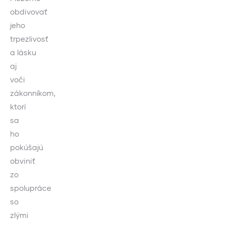
obdivovať
jeho
trpezlivosť
a lásku
aj
voči
zákonníkom,
ktorí
sa
ho
pokúšajú
obviniť
zo
spolupráce
so
zlými