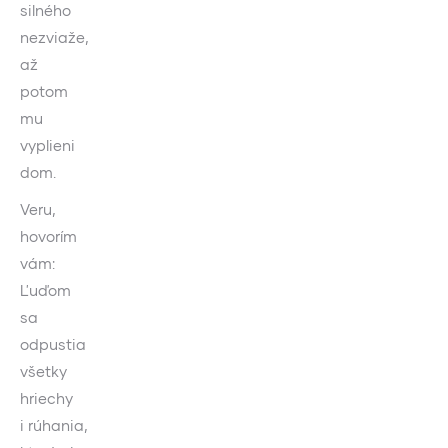
silného
nezviaže,
až
potom
mu
vyplieni
dom.
Veru,
hovorím
vám:
Ľuďom
sa
odpustia
všetky
hriechy
i rúhania,