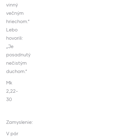
vinný
večným
hriechom.“
Lebo
hovorili:
„Je
posadnutý
nečistým
duchom.“
Mk
2,22-
30
Zamyslenie:
V pár