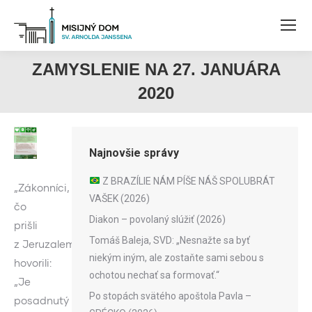
ZAMYSLENIE NA 27. JANUÁRA
2020
Najnovšie správy
Z BRAZÍLIE NÁM PÍŠE NÁŠ SPOLUBRÁT
„Zákonníci,
VAŠEK (2026)
čo
Diakon – povolaný slúžiť (2026)
prišli
Tomáš Baleja, SVD: „Nesnažte sa byť
z Jeruzalema,
niekým iným, ale zostaňte sami sebou s
hovorili:
ochotou nechať sa formovať.“
„Je
Po stopách svätého apoštola Pavla –
posadnutý