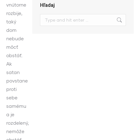
vnútorne
Hľadaj
rozbije,
Search:
taký
dom
nebude
môcť
obstáť.
Ak
satan
povstane
proti
sebe
samému
a je
rozdelený,
nemôže
obstáť,