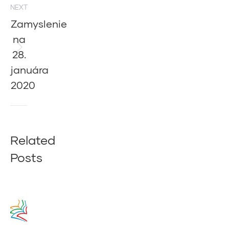
NEXT
Zamyslenie
na
28.
Next
post:
januára
2020
Related
Posts
Zamyslenie
na 14.
augusta