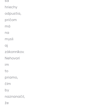
sa
hriechy
odpustia,
pričom
má
na
mysli
aj
zákonníkov.
Nehovorí
im
to
priamo,
čím
by
naznanačil,
že