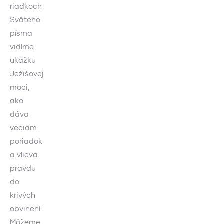
riadkoch
Svätého
písma
vidíme
ukážku
Ježišovej
moci,
ako
dáva
veciam
poriadok
a vlieva
pravdu
do
krivých
obvinení.
Môžeme