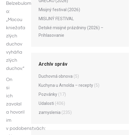
GRÉCKO (2026)
Belzebulom“
Misijný festival (2026)
a:
MISIJNÝ FESTIVAL
„Mocou
kniežaťa
Detské misijné prázdniny (2026) –
Prihlasovanie
zlých
duchov
vyháňa
zlých
Archív správ
duchov.“
Duchovná obnova
(5)
On
Kuchyna u Arnolda – recepty
(5)
si
Pozvánky
(17)
ich
Udalosti
(406)
zavolal
a hovoril
zamyslenia
(235)
im
v podobenstvách: