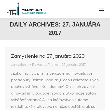
DAILY ARCHIVES:
27. JANUÁRA
2017
Zamyslenie na 27. januára 2020
zamyslenia
By
Václav Plánka
27. januára 2017
„Zákonníci, čo prišli z Jeruzalema, hovorili: „Je
posadnutý Belzebulom“ a: „Mocou kniežaťa zlých
duchov vyháňa zlých duchov.“ On si ich zavolal
a hovoril im v podobenstvách: „Ako môže satan
vyháňať satana? Ak sa kráľovstvo vnútorne
rozdelí, také kráľovstvo nemôže obstáť, a ak sa