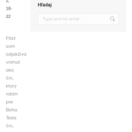
2,
Hľadaj
18-
22
Search:
Pôst
som
odjakživa
vnímal
ako
čin,
ktorý
robím
pre
Boha.
Teda
čin,