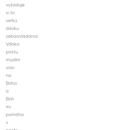
vyžaduje
si to
veľkú
dávku
sebaovládania.
Vďaka
postu
myslím
viac
na
Boha
a
Boh
mi
pomáha
v