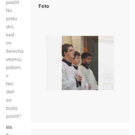
postiť.
Foto
No
prídu
dni,
keď
im
ženicha
vezmú;
potom,
v
ten
deň
sa
budú
postiť.“
Mk