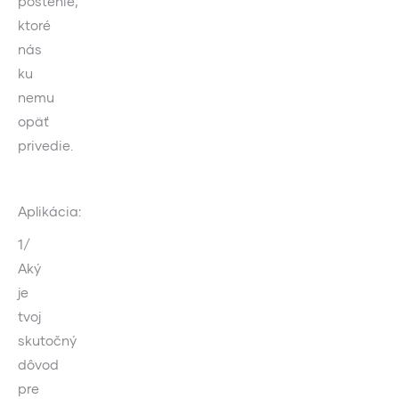
postenie,
ktoré
nás
ku
nemu
opäť
privedie.
Aplikácia:
1/
Aký
je
tvoj
skutočný
dôvod
pre