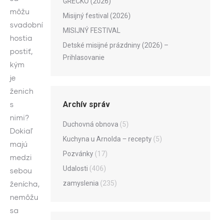
GRÉCKO (2026)
môžu
Misijný festival (2026)
svadobní
MISIJNÝ FESTIVAL
hostia
Detské misijné prázdniny (2026) –
postiť,
Prihlasovanie
kým
je
ženich
Archív správ
s
nimi?
Duchovná obnova
(5)
Dokiaľ
Kuchyna u Arnolda – recepty
(5)
majú
Pozvánky
(17)
medzi
Udalosti
(406)
sebou
zamyslenia
(235)
ženícha,
nemôžu
sa