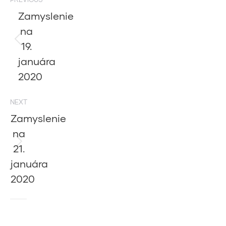
navigation
Zamyslenie
na
19.
Previous
post:
januára
2020
NEXT
Zamyslenie
na
21.
Next
post:
januára
2020