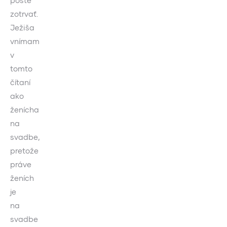
poste
zotrvať.
Ježiša
vnímam
v
tomto
čítaní
ako
ženícha
na
svadbe,
pretože
práve
ženích
je
na
svadbe