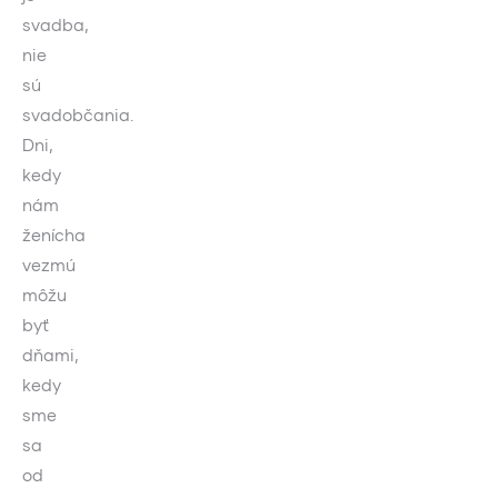
svadba,
nie
sú
svadobčania.
Dni,
kedy
nám
ženícha
vezmú
môžu
byť
dňami,
kedy
sme
sa
od