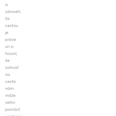
a
zároveň,
že
cestou
je
práve
on a
hovorí,
že
zotrvať
na
ceste
nám
môže
veľmi
pomôcť