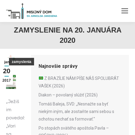
ZAMYSLENIE NA 20. JANUÁRA
2020
zamyslenia
jan
Najnovšie správy
20
Z BRAZÍLIE NÁM PÍŠE NÁŠ SPOLUBRÁT
2017
VAŠEK (2026)
Diakon – povolaný slúžiť (2026)
„Ježiš
Tomáš Baleja, SVD: „Nesnažte sa byť
im
niekým iným, ale zostaňte sami sebou s
povedal:
ochotou nechať sa formovať.“
„Vari
Po stopách svätého apoštola Pavla –
sa