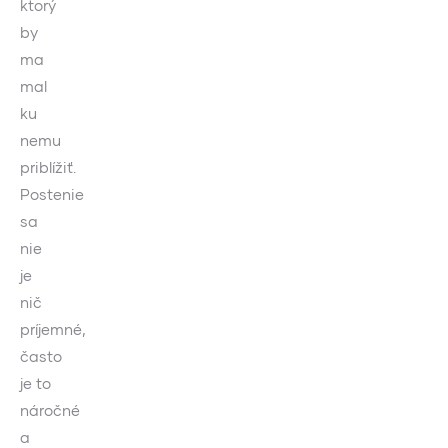
ktorý
by
ma
mal
ku
nemu
priblížiť.
Postenie
sa
nie
je
nič
príjemné,
často
je to
náročné
a