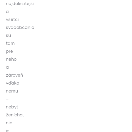
najdôležitejší
a
všetci
svadobčania
sú
tam
pre
neho
a
zároveň
vďaka
nemu
–
nebyť
ženícha,
nie
je