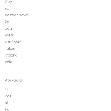
Aby
sa
nestrachoval,
že
Ján
vstal
z mŕtvych…
Takže
otázka
znie…
Aplikácia:
1/
Zažil
si
ho