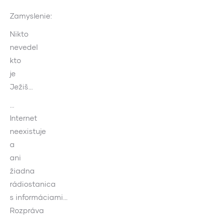
Zamyslenie:
Nikto
nevedel
kto
je
Ježiš…
…
Internet
neexistuje
a
ani
žiadna
rádiostanica
s informáciami…
Rozpráva