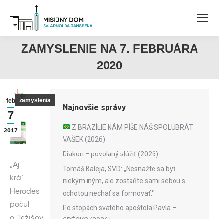
ZAMYSLENIE NA 7. FEBRUÁRA
2020
zamyslenia
feb
Najnovšie správy
7
Z BRAZÍLIE NÁM PÍŠE NÁŠ SPOLUBRÁT
2017
VAŠEK (2026)
Diakon – povolaný slúžiť (2026)
„Aj
Tomáš Baleja, SVD: „Nesnažte sa byť
kráľ
niekým iným, ale zostaňte sami sebou s
Herodes
ochotou nechať sa formovať.“
počul
Po stopách svätého apoštola Pavla –
o Ježišovi,