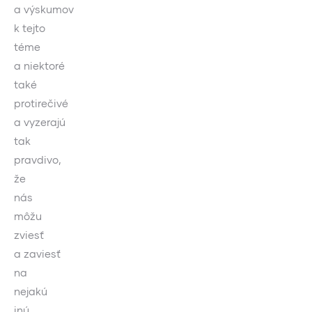
a výskumov
k tejto
téme
a niektoré
také
protirečivé
a vyzerajú
tak
pravdivo,
že
nás
môžu
zviesť
a zaviesť
na
nejakú
inú