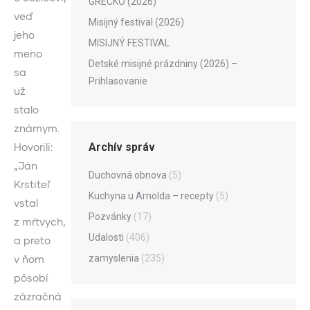
GRÉCKO (2026)
veď
Misijný festival (2026)
jeho
MISIJNÝ FESTIVAL
meno
Detské misijné prázdniny (2026) –
sa
Prihlasovanie
už
stalo
známym.
Archív správ
Hovorili:
„Ján
Duchovná obnova
(5)
Krstiteľ
Kuchyna u Arnolda – recepty
(5)
vstal
Pozvánky
(17)
z mŕtvych,
Udalosti
(406)
a preto
zamyslenia
(235)
v ňom
pôsobí
zázračná