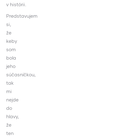
v histórii.
Predstavujem
si,
že
keby
som
bola
jeho
súčasníčkou,
tak
mi
nejde
do
hlavy,
že
ten