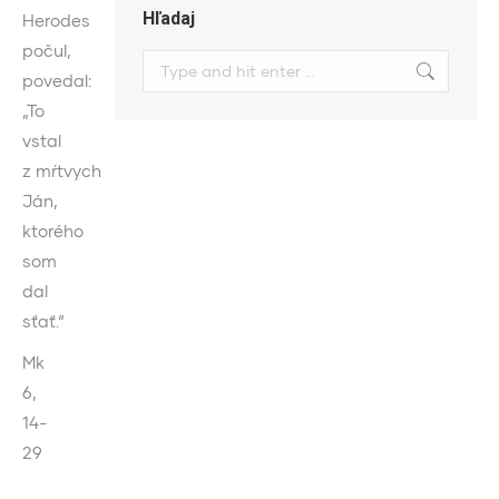
Hľadaj
Herodes
počul,
Search:
povedal:
„To
vstal
z mŕtvych
Ján,
ktorého
som
dal
sťať.“
Mk
6,
14-
29