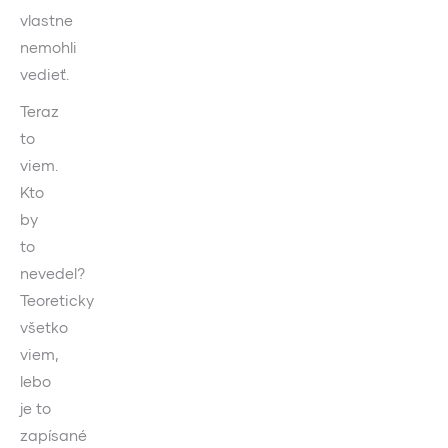
vlastne
nemohli
vedieť.
Teraz
to
viem.
Kto
by
to
nevedel?
Teoreticky
všetko
viem,
lebo
je to
zapísané