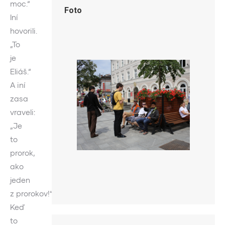
moc.“
Foto
Iní
hovorili.
„To
je
Eliáš.“
A iní
zasa
vraveli:
„Je
to
prorok,
ako
jeden
z prorokov!“
Keď
to