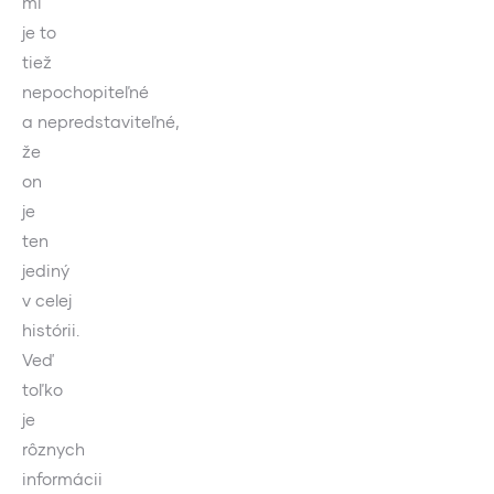
mi
je to
tiež
nepochopiteľné
a nepredstaviteľné,
že
on
je
ten
jediný
v celej
histórii.
Veď
toľko
je
rôznych
informácii