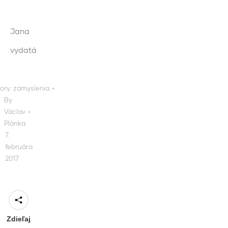
Jana
vydatá
ory:
zamyslenia
By
Václav
Plánka
7.
februára
2017
Zdieľaj