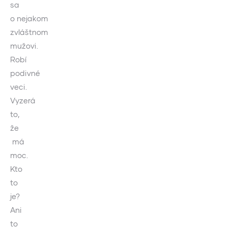
sa
o nejakom
zvláštnom
mužovi.
Robí
podivné
veci.
Vyzerá
to,
že
má
moc.
Kto
to
je?
Ani
to