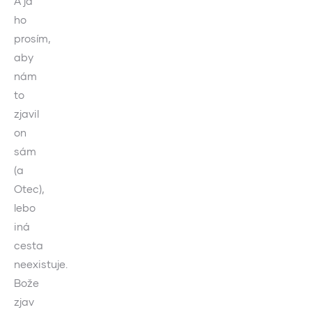
A ja
ho
prosím,
aby
nám
to
zjavil
on
sám
(a
Otec),
lebo
iná
cesta
neexistuje.
Bože
zjav