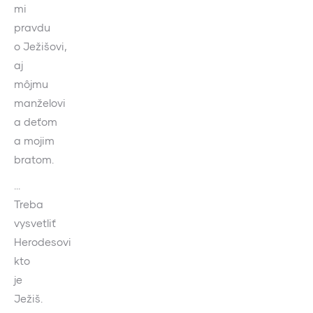
mi
pravdu
o Ježišovi,
aj
môjmu
manželovi
a deťom
a mojim
bratom.
…
Treba
vysvetliť
Herodesovi
kto
je
Ježiš.