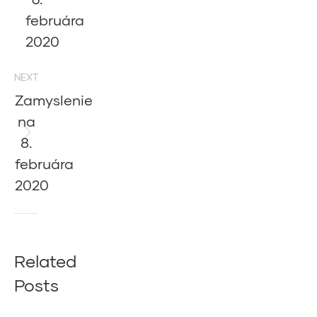
post:
februára
2020
NEXT
Zamyslenie
na
8.
Next
post:
februára
2020
Related
Posts