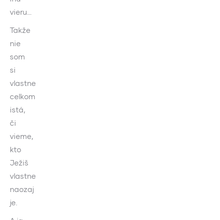
vieru…
Takže
nie
som
si
vlastne
celkom
istá,
či
vieme,
kto
Ježiš
vlastne
naozaj
je.