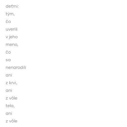
deťmi:
tým,
čo
uverili
v jeho
meno,
čo
sa
nenarodili
ani
z krvi,
ani
z vôle
tela,
ani
z vôle