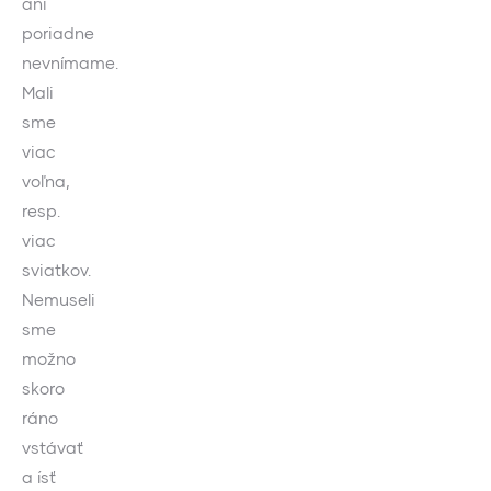
ani
poriadne
nevnímame.
Mali
sme
viac
voľna,
resp.
viac
sviatkov.
Nemuseli
sme
možno
skoro
ráno
vstávať
a ísť