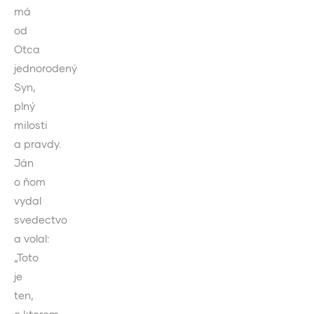
má
od
Otca
jednorodený
Syn,
plný
milosti
a pravdy.
Ján
o ňom
vydal
svedectvo
a volal:
„Toto
je
ten,