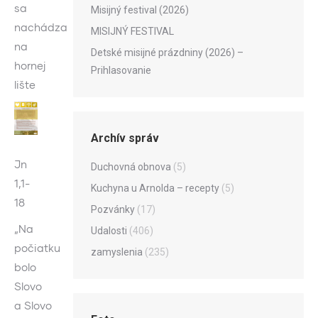
sa
Misijný festival (2026)
nachádza
MISIJNÝ FESTIVAL
na
Detské misijné prázdniny (2026) –
hornej
Prihlasovanie
lište
Archív správ
Jn
Duchovná obnova
(5)
1,1-
Kuchyna u Arnolda – recepty
(5)
18
Pozvánky
(17)
„Na
Udalosti
(406)
počiatku
zamyslenia
(235)
bolo
Slovo
a Slovo