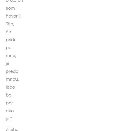
o ktorom
som
hovoril:
Ten,
čo
príde
po
mne,
je
predo
mnou,
lebo
bol
prv
ako
ja.“
Z jeho