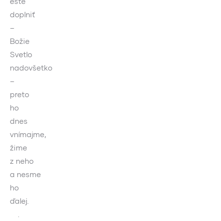
ešte
doplniť
–
Božie
Svetlo
nadovšetko
–
preto
ho
dnes
vnímajme,
žime
z neho
a nesme
ho
ďalej.
.