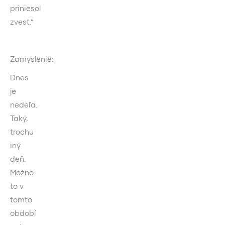
priniesol
zvesť.“
Zamyslenie:
Dnes
je
nedeľa.
Taký,
trochu
iný
deň.
Možno
to v
tomto
období