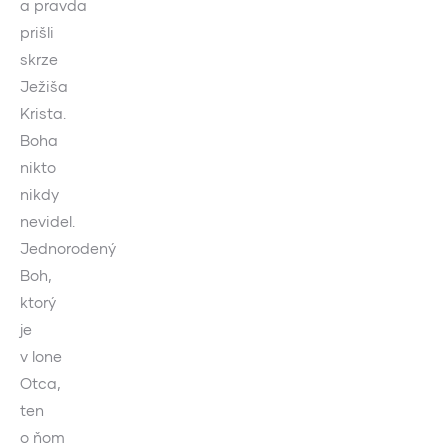
a pravda
prišli
skrze
Ježiša
Krista.
Boha
nikto
nikdy
nevidel.
Jednorodený
Boh,
ktorý
je
v lone
Otca,
ten
o ňom