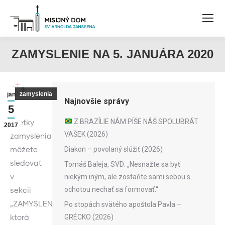
ZAMYSLENIE NA 5. JANUÁRA 2020
zamyslenia
jan
Najnovšie správy
5
Z BRAZÍLIE NÁM PÍŠE NÁŠ SPOLUBRÁT
Všetky
2017
VAŠEK (2026)
zamyslenia
môžete
Diakon – povolaný slúžiť (2026)
sledovať
Tomáš Baleja, SVD: „Nesnažte sa byť
v
niekým iným, ale zostaňte sami sebou s
ochotou nechať sa formovať.“
sekcii
„ZAMYSLENIA“,
Po stopách svätého apoštola Pavla –
ktorá
GRÉCKO (2026)