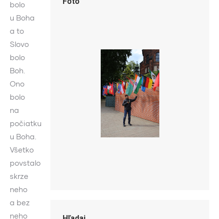
Foto
bolo
u Boha
a to
Slovo
bolo
Boh.
Ono
bolo
na
počiatku
u Boha.
Všetko
povstalo
skrze
neho
a bez
neho
Hľadaj