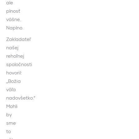
ale
plnosť
vášne.
Naplno.
Zakladateľ
našej
rehoľnej
spoločnosti
hovoril:
„Božia
vôľa
nadovšetko.“
Mohli
by
sme
to