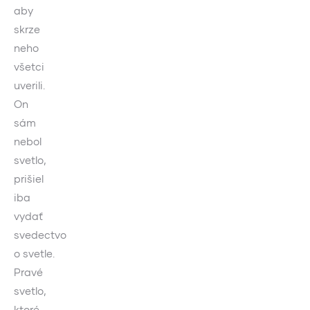
aby
skrze
neho
všetci
uverili.
On
sám
nebol
svetlo,
prišiel
iba
vydať
svedectvo
o svetle.
Pravé
svetlo,
ktoré