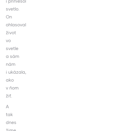
i priniesol
svetlo.
On
ohlasoval
život
vo
svetle
a sám
nám
i ukázala,
ako
v ňom
žiť.
A
tak
dnes
žime