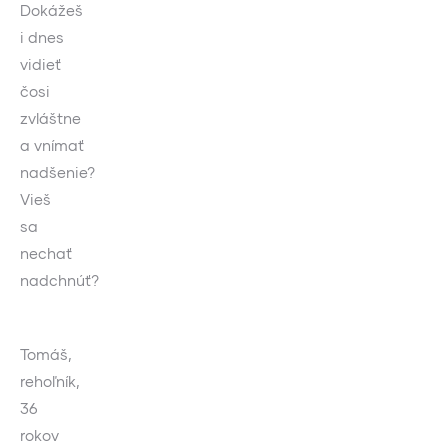
Dokážeš
i dnes
vidieť
čosi
zvláštne
a vnímať
nadšenie?
Vieš
sa
nechať
nadchnúť?
Tomáš,
rehoľník,
36
rokov