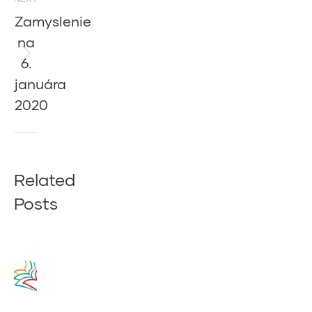
Zamyslenie
na
6.
Next
post:
januára
2020
Related
Posts
Zamyslenie
na 14.
augusta
2020