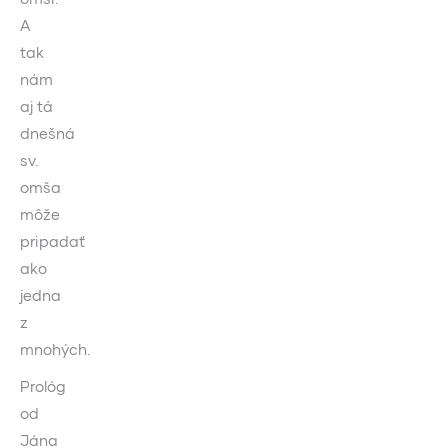
A
tak
nám
aj tá
dnešná
sv.
omša
môže
pripadať
ako
jedna
z
mnohých.
Prológ
od
Jána