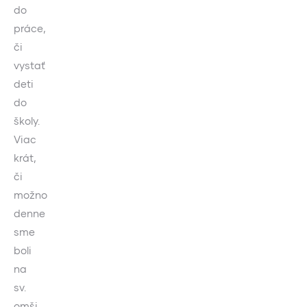
do
práce,
či
vystať
deti
do
školy.
Viac
krát,
či
možno
denne
sme
boli
na
sv.
omši.