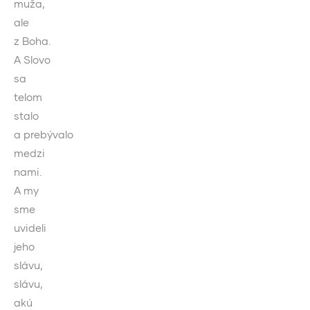
muža,
ale
z Boha.
A Slovo
sa
telom
stalo
a prebývalo
medzi
nami.
A my
sme
uvideli
jeho
slávu,
slávu,
akú