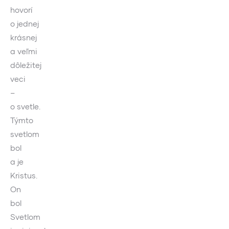
hovorí
o jednej
krásnej
a veľmi
dôležitej
veci
–
o svetle.
Týmto
svetlom
bol
a je
Kristus.
On
bol
Svetlom