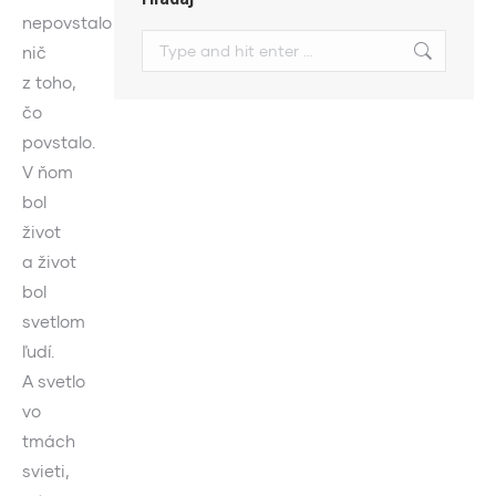
nepovstalo
Search:
nič
z toho,
čo
povstalo.
V ňom
bol
život
a život
bol
svetlom
ľudí.
A svetlo
vo
tmách
svieti,