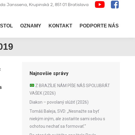
lda Janssena, Krupinská 2, 851 01 Bratislava
STOL
OZNAMY
KONTAKT
PODPORTE NÁS
019
c
Najnovšie správy
Z BRAZÍLIE NÁM PÍŠE NÁŠ SPOLUBRÁT
6
VAŠEK (2026)
Diakon – povolaný slúžiť (2026)
Tomáš Baleja, SVD: „Nesnažte sa byť
niekým iným, ale zostaňte sami sebou s
ochotou nechať sa formovať.“