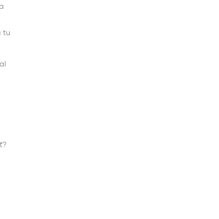
sa
 tu
al
ť?