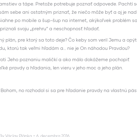
klamstiev a tápe. Pretože potrebuje poznať odpovede. Pachtí 
ám sebe ani ostatným priznať, že niečo môže byť a aj je nad
 Siahne po mobile a šup-šup na internet, akýkoľvek problém sa
priznali svoju „prehru“ a neschopnosť hľadať.
ný plán, pre ktorý sa toto deje? Čo keby som veril Jemu a opýt
u, ktorú tak veľmi hľadám a… nie je On náhodou Pravdou?
oti Jeho poznaniu maličkí a ako málo dokážeme pochopiť
ké pravdy a hľadania, len vieru v jeho moc a jeho plán.
s Bohom, no rozhodol si sa pre hľadanie pravdy na vlastnú päs
By
Václav Plánka
6. decembra 2016