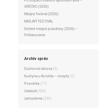
Po stopách svätého apoštola Pavla –
GRÉCKO (2026)
Misijný festival (2026)
MISIJNÝ FESTIVAL
Detské misijné prázdniny (2026) –
Prihlasovanie
Archív správ
Duchovná obnova
(5)
Kuchyna u Arnolda – recepty
(5)
Pozvánky
(17)
Udalosti
(406)
zamyslenia
(235)