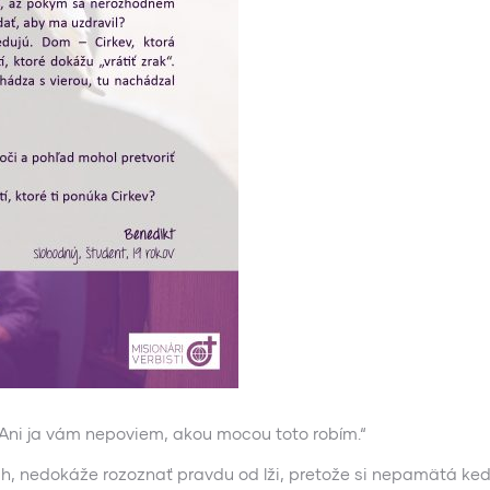
 „Ani ja vám nepoviem, akou mocou toto robím.“
ch, nedokáže rozoznať pravdu od lži, pretože si nepamätá ke