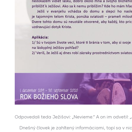
Odpovedali teda Ježišovi: „Nevieme.“ A on im odvetil:
Dnešný človek je zahltený informáciami, topí sa v ni