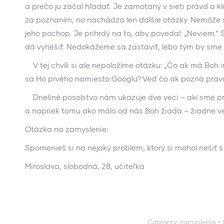
a prečo ju začal hľadať. Je zamotaný v sieti právd a 
za poznaním, no nachádza len ďalšie otázky. Nemôže s
jeho pochop. Je prihrdý na to, aby povedal: „Neviem.“
dá vyriešiť. Nedokážeme sa zastaviť, lebo tým by sme 
V tej chvíli si ale nepoložíme otázku: „Čo ak má Boh i
sa Ho prvého namiesto Googlu? Veď čo ak pozná pravd
Dnešné posolstvo nám ukazuje dve veci – akí sme pr
a napriek tomu ako málo od nás Boh žiada – žiadne veľ
Otázka na zamyslenie:
Spomenieš si na nejaký problém, ktorý si mohol riešiť 
Miroslava, slobodná, 28, učiteľka
Category:
zamyslenia