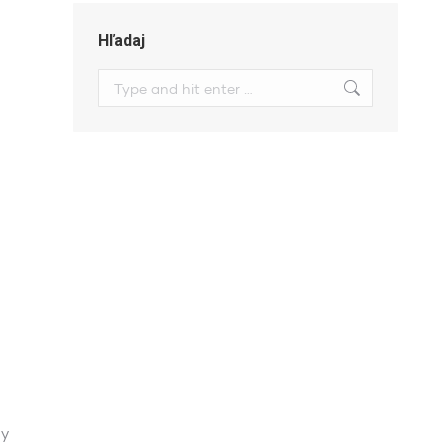
Hľadaj
Search:
dy