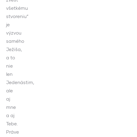
všetkému
stvoreniu“
je
výzvou
samého
Ježiša,
a to
nie
len
Jedenástim,
ale
aj
mne
a aj
Tebe.
Práve