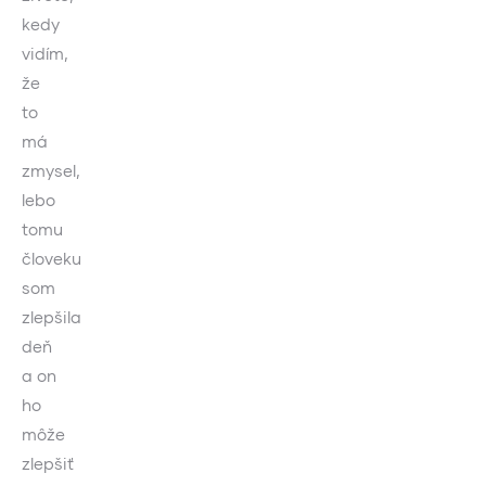
kedy
vidím,
že
to
má
zmysel,
lebo
tomu
človeku
som
zlepšila
deň
a on
ho
môže
zlepšiť