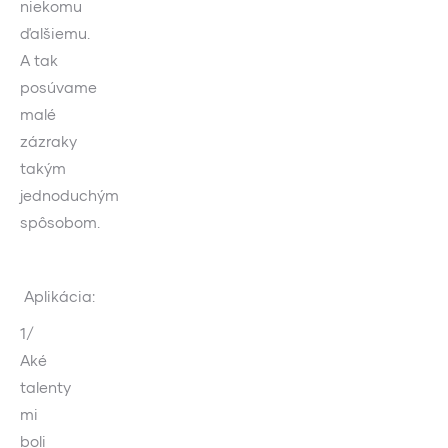
niekomu
ďalšiemu.
A tak
posúvame
malé
zázraky
takým
jednoduchým
spôsobom.
Aplikácia:
1/
Aké
talenty
mi
boli