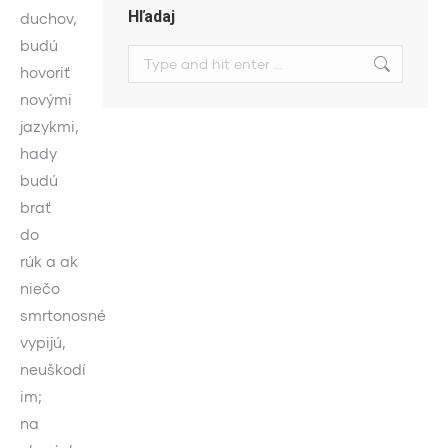
Hľadaj
duchov,
budú
Search:
hovoriť
novými
jazykmi,
hady
budú
brať
do
rúk a ak
niečo
smrtonosné
vypijú,
neuškodí
im;
na