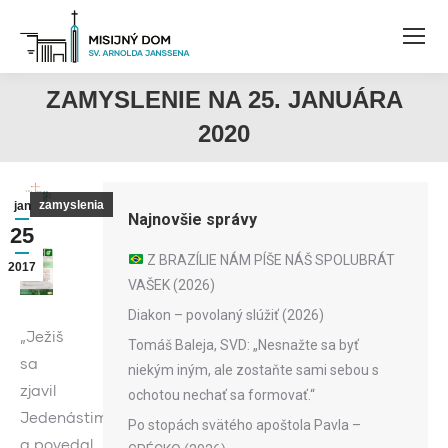
ZAMYSLENIE NA 25. JANUÁRA
2020
zamyslenia
jan
Najnovšie správy
25
Z BRAZÍLIE NÁM PÍŠE NÁŠ SPOLUBRÁT
2017
VAŠEK (2026)
Diakon – povolaný slúžiť (2026)
„Ježiš
Tomáš Baleja, SVD: „Nesnažte sa byť
sa
niekým iným, ale zostaňte sami sebou s
zjavil
ochotou nechať sa formovať.“
Jedenástim
Po stopách svätého apoštola Pavla –
a povedal