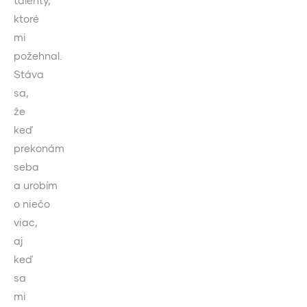
talenty,
ktoré
mi
požehnal.
Stáva
sa,
že
keď
prekonám
seba
a urobím
o niečo
viac,
aj
keď
sa
mi