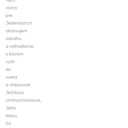
výzvy
pre
Jedenástich
obdivujem
odvahu
a odhodlanie,
s ktorým
vyšli
do
sveta
a ohlasovali
Ježišovo
zmŕtvychvstanie,
Jeho
lásku,
čo