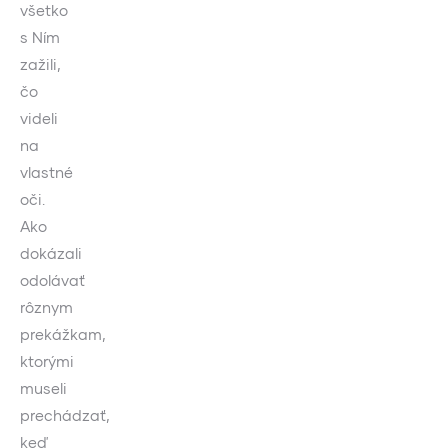
všetko
s Ním
zažili,
čo
videli
na
vlastné
oči.
Ako
dokázali
odolávať
rôznym
prekážkam,
ktorými
museli
prechádzať,
keď