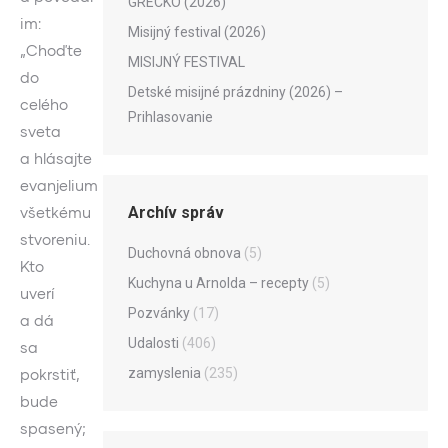
GRÉCKO (2026)
im:
Misijný festival (2026)
„Choďte
MISIJNÝ FESTIVAL
do
Detské misijné prázdniny (2026) –
celého
Prihlasovanie
sveta
a hlásajte
evanjelium
Archív správ
všetkému
stvoreniu.
Duchovná obnova
(5)
Kto
Kuchyna u Arnolda – recepty
(5)
uverí
Pozvánky
(17)
a dá
Udalosti
(406)
sa
zamyslenia
(235)
pokrstiť,
bude
spasený;