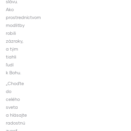
slávu.
Ako
prostredníctvom
modlitby
robili
zázraky,
a tým
tiahli
ľudí
k Bohu.
„Choďte
do
celého
sveta
a hlásajte
radostnú
zvesť