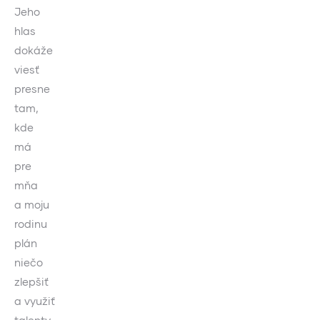
Jeho
hlas
dokáže
viesť
presne
tam,
kde
má
pre
mňa
a moju
rodinu
plán
niečo
zlepšiť
a využiť