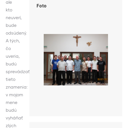
ale
Foto
kto
neuverí,
bude
odsúdený.
A tých,
čo
uveria,
budú
sprevádzať
tieto
znamenia:
v mojom
mene
budú
vyháňať
zlých