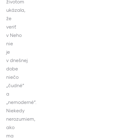
životom
ukázala,
že
veriť
v Neho
nie
je
v dnešnej
dobe
niečo
„čudné“
a
„nemoderné“.
Niekedy
nerozumiem,
ako
ma