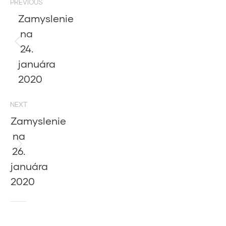
PREVIOUS
navigation
Zamyslenie
na
24.
Previous
post:
januára
2020
NEXT
Zamyslenie
na
26.
Next
post:
januára
2020