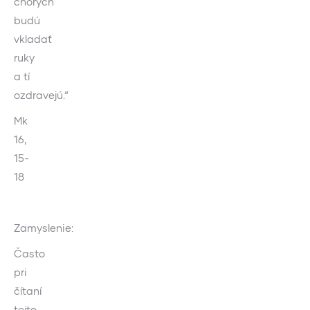
chorých
budú
vkladať
ruky
a tí
ozdravejú.“
Mk
16,
15-
18
Zamyslenie:
Často
pri
čítaní
tejto