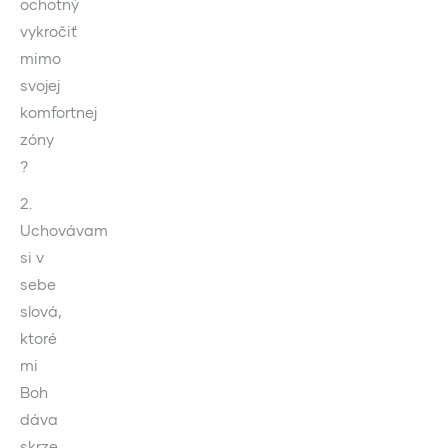
ochotný
vykročiť
mimo
svojej
komfortnej
zóny
?
2.
Uchovávam
si v
sebe
slová,
ktoré
mi
Boh
dáva
skrze