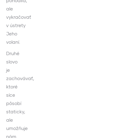
pohodlia,
ale
vykračovať
v ústrety
Jeho
volaní.
Druhé
slovo
je
zachovávať,
ktoré
síce
pôsobí
staticky,
ale
umožňuje
nám