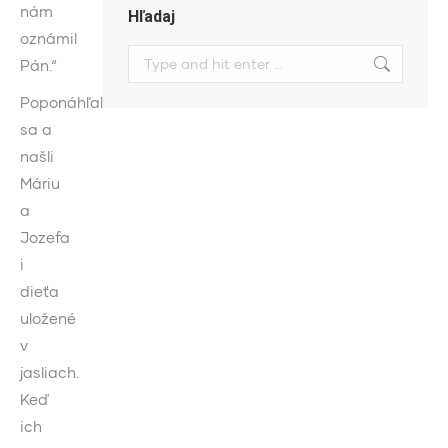
nám
Hľadaj
oznámil
Search:
Pán.“
Poponáhľali
sa a
našli
Máriu
a
Jozefa
i
dieťa
uložené
v
jasliach.
Keď
ich