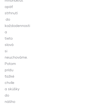
mnohokrát
opäť
strhnutí
do
každodennosti
a
tieto
slová
si
neuchováme.
Potom
prídu
ťažké
chvíle
a skúšky
do
nášho