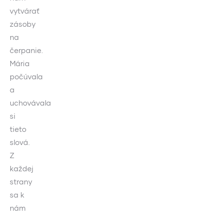
vytvárať
zásoby
na
čerpanie.
Mária
počúvala
a
uchovávala
si
tieto
slová.
Z
každej
strany
sa k
nám