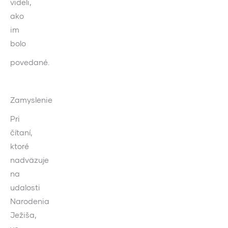
videli,
ako
im
bolo
povedané.
Zamyslenie
Pri
čítaní,
ktoré
nadväzuje
na
udalosti
Narodenia
Ježiša,