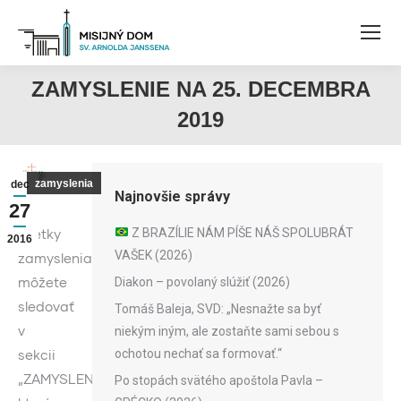
ZAMYSLENIE NA 25. DECEMBRA
2019
zamyslenia
dec
Najnovšie správy
27
Z BRAZÍLIE NÁM PÍŠE NÁŠ SPOLUBRÁT
Všetky
2016
VAŠEK (2026)
zamyslenia
môžete
Diakon – povolaný slúžiť (2026)
sledovať
Tomáš Baleja, SVD: „Nesnažte sa byť
v
niekým iným, ale zostaňte sami sebou s
ochotou nechať sa formovať.“
sekcii
„ZAMYSLENIA“,
Po stopách svätého apoštola Pavla –