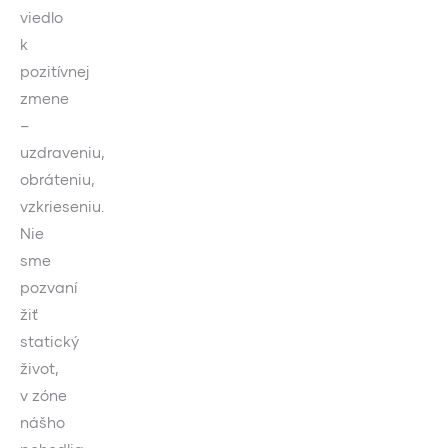
viedlo
k
pozitívnej
zmene
–
uzdraveniu,
obráteniu,
vzkrieseniu.
Nie
sme
pozvaní
žiť
statický
život,
v zóne
nášho