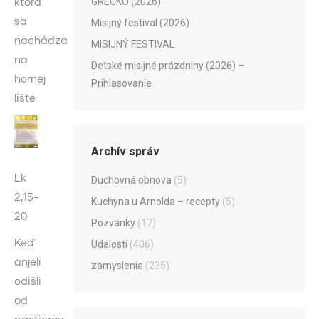
ktorá
GRÉCKO (2026)
sa
Misijný festival (2026)
nachádza
MISIJNÝ FESTIVAL
na
Detské misijné prázdniny (2026) –
hornej
Prihlasovanie
lište
Archív správ
Lk
Duchovná obnova
(5)
2,15-
Kuchyna u Arnolda – recepty
(5)
20
Pozvánky
(17)
Keď
Udalosti
(406)
anjeli
zamyslenia
(235)
odišli
od