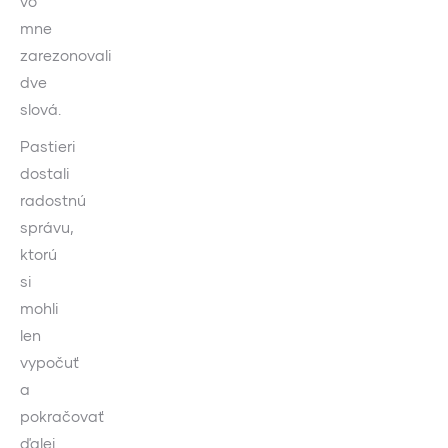
vo
mne
zarezonovali
dve
slová.
Pastieri
dostali
radostnú
správu,
ktorú
si
mohli
len
vypočuť
a
pokračovať
ďalej