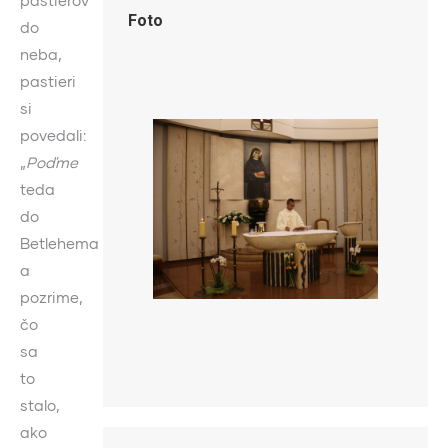
pastierov
Foto
do
neba,
pastieri
si
povedali:
„
Poďme
teda
do
Betlehema
a
pozrime,
čo
sa
to
stalo,
ako