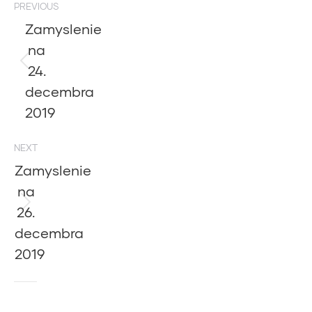
PREVIOUS
navigation
Zamyslenie
na
24.
Previous
post:
decembra
2019
NEXT
Zamyslenie
na
26.
Next
post:
decembra
2019