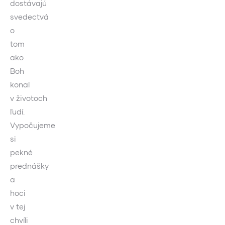
dostávajú
svedectvá
o
tom
ako
Boh
konal
v životoch
ľudí.
Vypočujeme
si
pekné
prednášky
a
hoci
v tej
chvíli