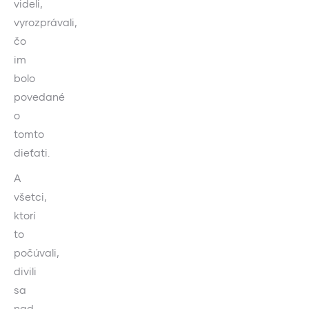
videli,
vyrozprávali,
čo
im
bolo
povedané
o
tomto
dieťati.
A
všetci,
ktorí
to
počúvali,
divili
sa
nad