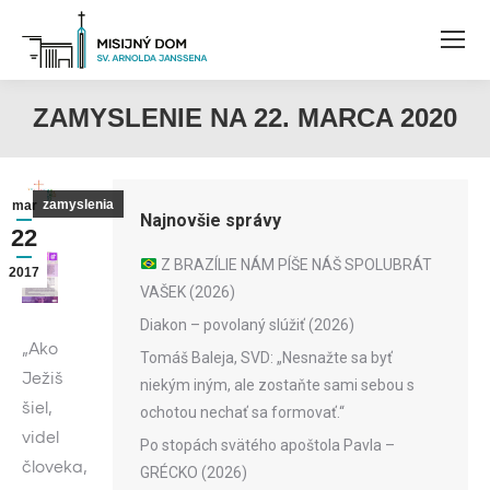
ZAMYSLENIE NA 22. MARCA 2020
zamyslenia
mar
Najnovšie správy
22
Z BRAZÍLIE NÁM PÍŠE NÁŠ SPOLUBRÁT
2017
VAŠEK (2026)
Diakon – povolaný slúžiť (2026)
„Ako
Tomáš Baleja, SVD: „Nesnažte sa byť
Ježiš
niekým iným, ale zostaňte sami sebou s
šiel,
ochotou nechať sa formovať.“
videl
Po stopách svätého apoštola Pavla –
človeka,
GRÉCKO (2026)