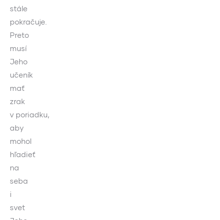
stále
pokračuje.
Preto
musí
Jeho
učeník
mať
zrak
v poriadku,
aby
mohol
hľadieť
na
seba
i
svet