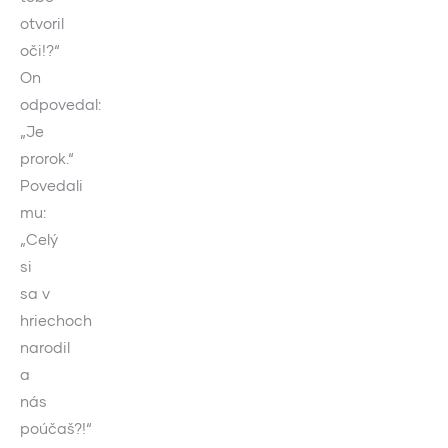
otvoril
oči!?“
On
odpovedal:
„Je
prorok.“
Povedali
mu:
„Celý
si
sa v
hriechoch
narodil
a
nás
poúčaš?!“