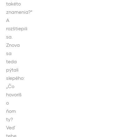
takéto
znamenia?“
A
rozštiepili
sa.
Znova
sa
teda
pýtali
slepého:
„Čo
hovoríš
o
ňom
ty?
Veď
tebe