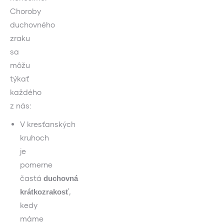
Choroby
duchovného
zraku
sa
môžu
týkať
každého
z nás:
V kresťanských
kruhoch
je
pomerne
častá
duchovná
,
krátkozrakosť
kedy
máme