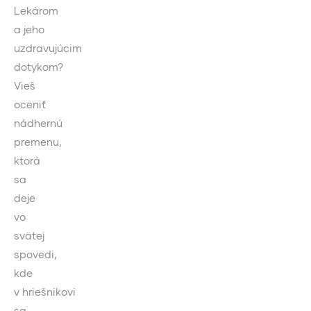
Lekárom
a jeho
uzdravujúcim
dotykom?
Vieš
oceniť
nádhernú
premenu,
ktorá
sa
deje
vo
svätej
spovedi,
kde
v hriešnikovi
sa