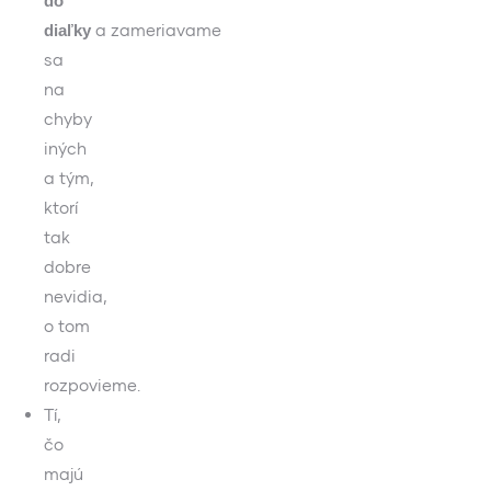
do
a zameriavame
diaľky
sa
na
chyby
iných
a tým,
ktorí
tak
dobre
nevidia,
o tom
radi
rozpovieme.
Tí,
čo
majú