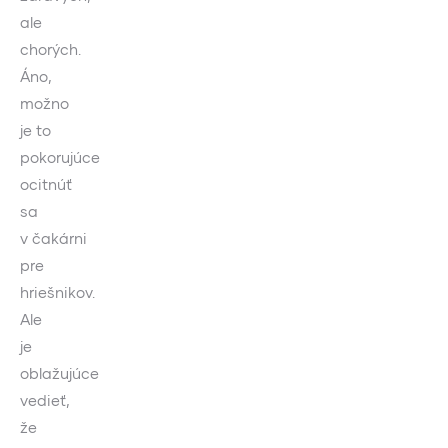
ale
chorých.
Áno,
možno
je to
pokorujúce
ocitnúť
sa
v čakárni
pre
hriešnikov.
Ale
je
oblažujúce
vedieť,
že