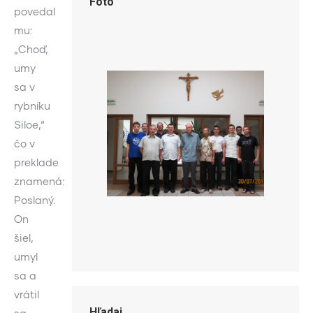
Foto
povedal
mu:
„Choď,
umy
sa v
rybníku
Siloe,“
čo v
preklade
znamená:
Poslaný.
On
šiel,
umyl
sa a
vrátil
Hľadaj