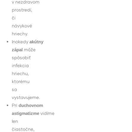
v nezdravom
prostredí,
či
návykové
hriechy.
Inokedy
akútny
môže
zápal
spôsobiť
infekcia
hriechu,
ktorému
sa
vystavujeme.
Pri
duchovnom
vidíme
astigmatizme
len
čiastočne,