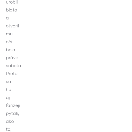
urobil
blato
a
otvoril
mu
oči,
bola
práve
sobota.
Preto
sa
ho
aj
farizeji
pýtali,
ako
to,