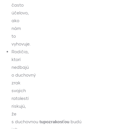
často
účelovo,
ako
nám
to
vyhovuje.
Rodičia,
ktorí
nedbajú
o duchovný
zrak
svojich
ratolestí
riskujú,
že
s duchovnou
budú
tupozrakosťou