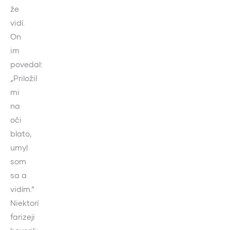
že
vidí.
On
im
povedal:
„Priložil
mi
na
oči
blato,
umyl
som
sa a
vidím.“
Niektorí
farizeji