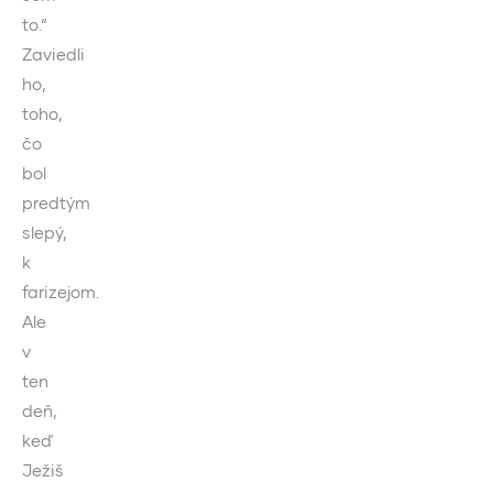
to.“
Zaviedli
ho,
toho,
čo
bol
predtým
slepý,
k
farizejom.
Ale
v
ten
deň,
keď
Ježiš