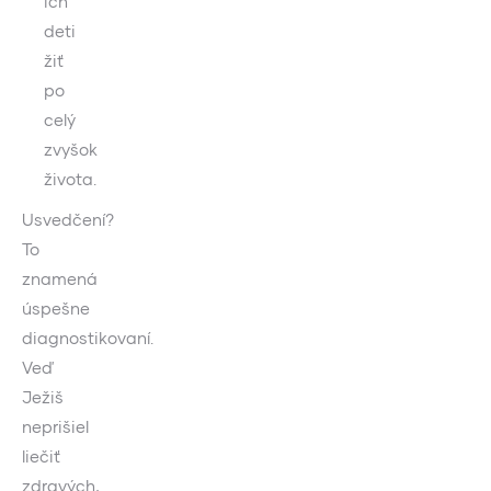
ich
deti
žiť
po
celý
zvyšok
života.
Usvedčení?
To
znamená
úspešne
diagnostikovaní.
Veď
Ježiš
neprišiel
liečiť
zdravých,