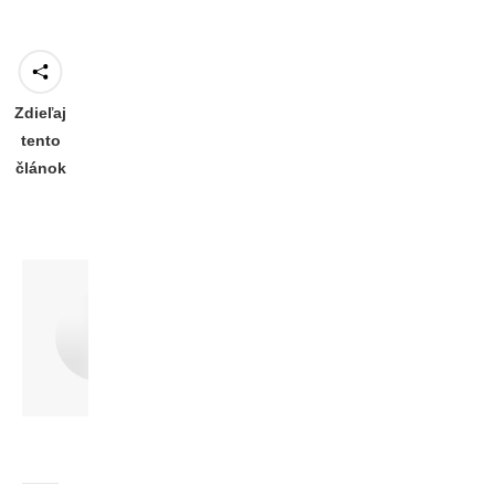
Zdieľaj
tento
článok
Author:
Václav Plánka
http://www.mladymisionar.sk