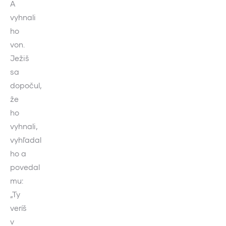
A
vyhnali
ho
von.
Ježiš
sa
dopočul,
že
ho
vyhnali,
vyhľadal
ho a
povedal
mu:
„Ty
veríš
v