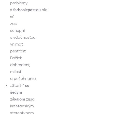
problémy
s
nie
farbosleposťou
sú
zas
schopní
s vďačnosťou
vnímať
pestrosť
Božích
dobrodení,
milostí
a požehnania.
„Starší“
so
šedým
žijúci
zákalom
kresťanským
stereotypom