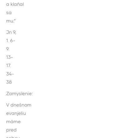
a klaňal
sa
mu.“
Jn 9,
1. 6-
9.
13-
17.
34-
38
Zamyslenie:
V dnešnom
evanjeliu
máme
pred