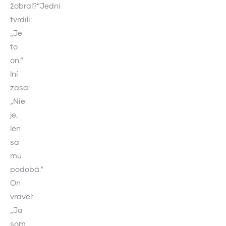
žobral?“Jedni
tvrdili:
„Je
to
on.“
Iní
zasa:
„Nie
je,
len
sa
mu
podobá.“
On
vravel:
„Ja
som