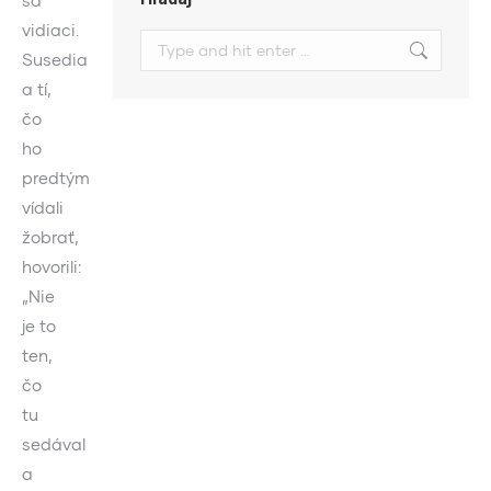
sa
vidiaci.
Search:
Susedia
a tí,
čo
ho
predtým
vídali
žobrať,
hovorili:
„Nie
je to
ten,
čo
tu
sedával
a