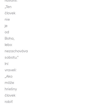
hovorili:
„Ten
človek
nie
je
od
Boha,
lebo
nezachováva
sobotu.“
Iní
vraveli:
„Ako
môže
hriešny
človek
robiť