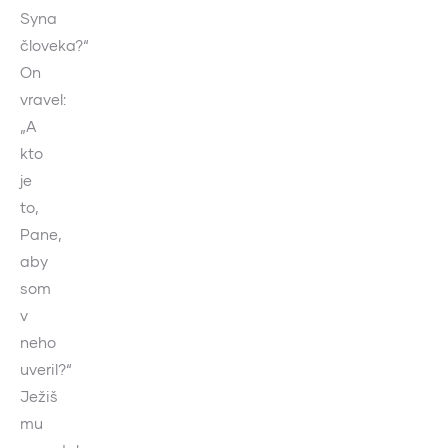
Syna
človeka?“
On
vravel:
„A
kto
je
to,
Pane,
aby
som
v
neho
uveril?“
Ježiš
mu