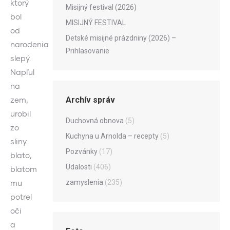
ktorý
Misijný festival (2026)
bol
MISIJNÝ FESTIVAL
od
Detské misijné prázdniny (2026) –
narodenia
Prihlasovanie
slepý.
Napľul
na
Archív správ
zem,
urobil
Duchovná obnova
(5)
zo
Kuchyna u Arnolda – recepty
(5)
sliny
Pozvánky
(17)
blato,
Udalosti
(406)
blatom
zamyslenia
(235)
mu
potrel
oči
a