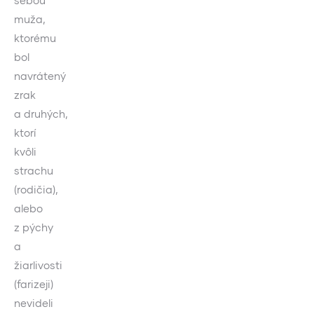
sebou
muža,
ktorému
bol
navrátený
zrak
a druhých,
ktorí
kvôli
strachu
(rodičia),
alebo
z pýchy
a
žiarlivosti
(farizeji)
nevideli