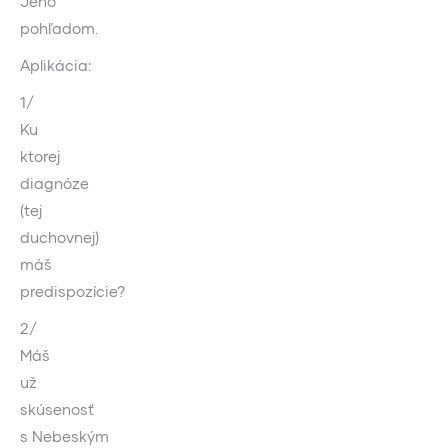
Jeho
pohľadom.
Aplikácia:
1/
Ku
ktorej
diagnóze
(tej
duchovnej)
máš
predispozície?
2/
Máš
už
skúsenosť
s Nebeským