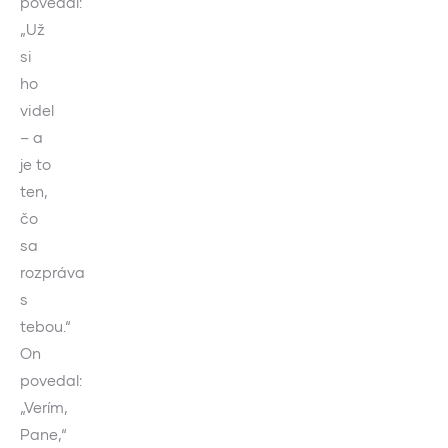
povedal:
„Už
si
ho
videl
– a
je to
ten,
čo
sa
rozpráva
s
tebou.“
On
povedal:
„Verím,
Pane,“