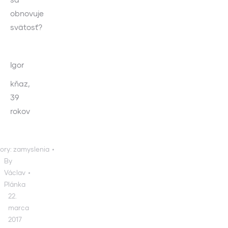
obnovuje
svätosť?
Igor
kňaz,
39
rokov
ory:
zamyslenia
By
Václav
Plánka
22.
marca
2017