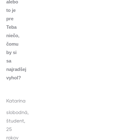
alebo
to je
pre
Teba
niečo,
čomu
by si
sa
najradšej
vyhol?
Katarína
slobodná,
študent,
25
rokov