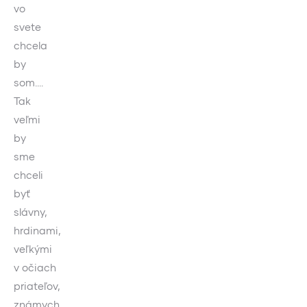
vo
svete
chcela
by
som….
Tak
veľmi
by
sme
chceli
byť
slávny,
hrdinami,
veľkými
v očiach
priateľov,
známych,