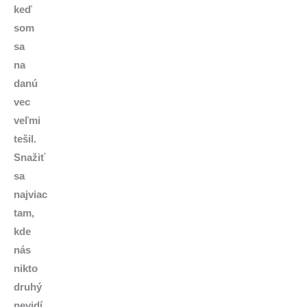
keď
som
sa
na
danú
vec
veľmi
tešil.
Snažiť
sa
najviac
tam,
kde
nás
nikto
druhý
nevidí.