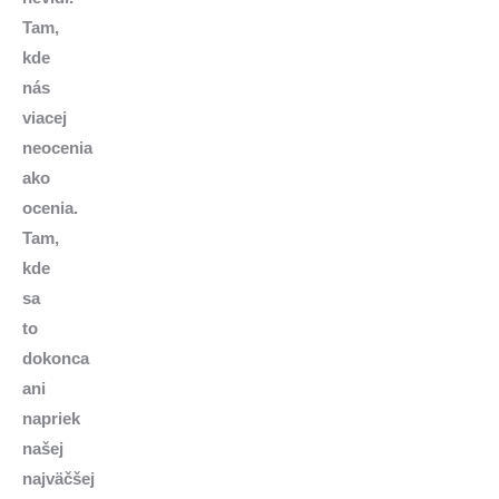
Tam,
kde
nás
viacej
neocenia
ako
ocenia.
Tam,
kde
sa
to
dokonca
ani
napriek
našej
najväčšej