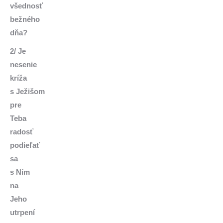
všednosť
bežného
dňa?
2/ Je
nesenie
kríža
s Ježišom
pre
Teba
radosť
podieľať
sa
s Ním
na
Jeho
utrpení