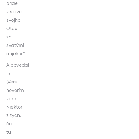
príde
v sláve
svojho
Otca
so
svätými
anjelmi.“
A povedal
im:
„Veru,
hovorím
vám:
Niektorí
z tých,
čo
tu