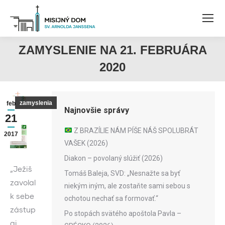
ZAMYSLENIE NA 21. FEBRUÁRA
2020
zamyslenia
feb
Najnovšie správy
21
Z BRAZÍLIE NÁM PÍŠE NÁŠ SPOLUBRÁT
2017
VAŠEK (2026)
Diakon – povolaný slúžiť (2026)
„Ježiš
Tomáš Baleja, SVD: „Nesnažte sa byť
zavolal
niekým iným, ale zostaňte sami sebou s
k sebe
ochotou nechať sa formovať.“
zástup
Po stopách svätého apoštola Pavla –
aj