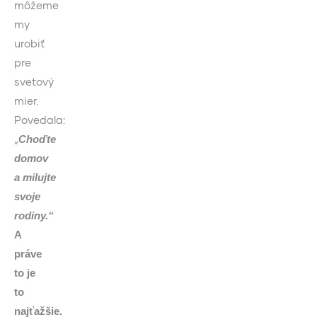
môžeme
my
urobiť
pre
svetový
mier.
Povedala:
„
Choďte
domov
a milujte
svoje
rodiny.“
A
práve
to je
to
najťažšie.