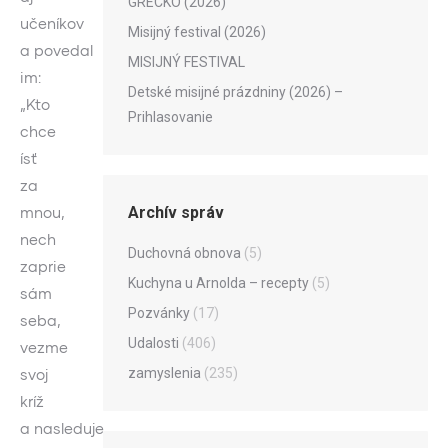
GRÉCKO (2026)
učeníkov
Misijný festival (2026)
a povedal
MISIJNÝ FESTIVAL
im:
Detské misijné prázdniny (2026) –
„Kto
Prihlasovanie
chce
ísť
za
Archív správ
mnou,
nech
Duchovná obnova
(5)
zaprie
Kuchyna u Arnolda – recepty
(5)
sám
Pozvánky
(17)
seba,
Udalosti
(406)
vezme
zamyslenia
(235)
svoj
kríž
a nasleduje