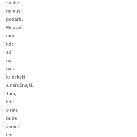
snahe
nemusí
podariť.
Milovať
tam,
kde
sú
na
nás
kritickejší
a náročnejší.
Tam,
kde
o nás
bude
vedieť
len