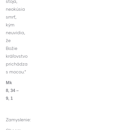
stoja,
neokúsia
smrť,
kým
neuvidia,
že
Božie
kráľovstvo
prichádza
s mocou.“
Mk
8, 34 –
9, 1
Zamyslenie: