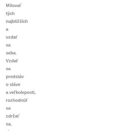
Milovať
tých
najbližších
a
vzdať
sa
seba.
Vzdať
sa
predstáv
o sláve
a veľkoleposti,
rozhodnúť
sa
zdržať
sa,