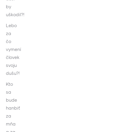
by
uškodil?!
Lebo
za
čo
vymení
človek
svoju
dušu?!
Kto
sa
bude
hanbiť
za
mňa
a za