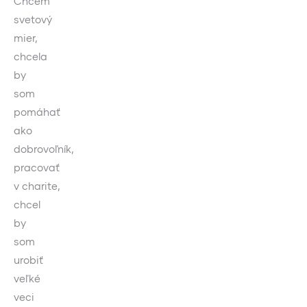
Chcem
svetový
mier,
chcela
by
som
pomáhať
ako
dobrovoľník,
pracovať
v charite,
chcel
by
som
urobiť
veľké
veci