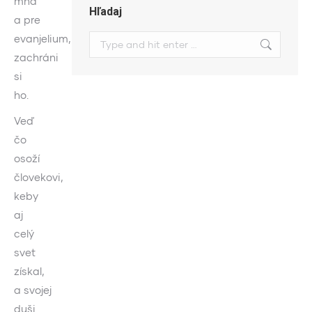
mňa
Hľadaj
a pre
evanjelium,
Search:
zachráni
si
ho.
Veď
čo
osoží
človekovi,
keby
aj
celý
svet
získal,
a svojej
duši