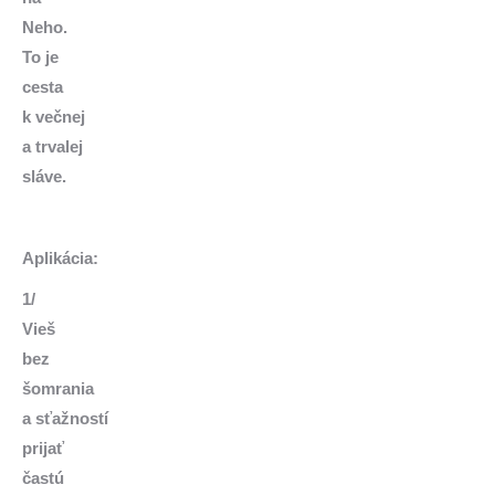
Neho.
To je
cesta
k večnej
a trvalej
sláve.
Aplikácia:
1/
Vieš
bez
šomrania
a sťažností
prijať
častú