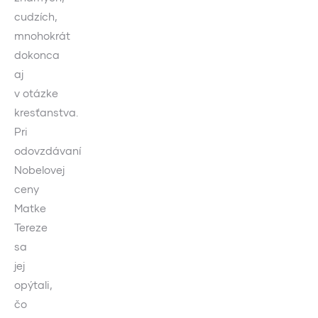
cudzích,
mnohokrát
dokonca
aj
v otázke
kresťanstva.
Pri
odovzdávaní
Nobelovej
ceny
Matke
Tereze
sa
jej
opýtali,
čo