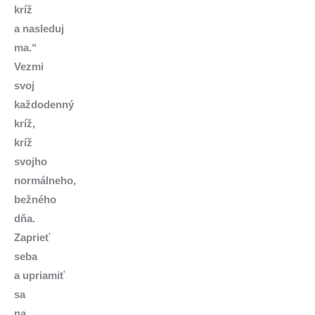
kríž
a nasleduj
ma.“
Vezmi
svoj
každodenný
kríž,
kríž
svojho
normálneho,
bežného
dňa.
Zaprieť
seba
a upriamiť
sa
na