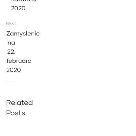
2020
NEXT
Zamyslenie
na
22.
Next
post:
februára
2020
Related
Posts
Zamyslenie