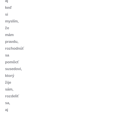
aj
keď
si
myslím,
že
mám
pravdu,
rozhodnúť
sa
pomôcť
susedovi,
ktorý
žije
sám,
rozdeliť
sa,
aj