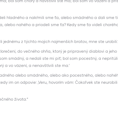
 ma; bol som chorý a navštívili ste ma; bol som vo väzení a priš
deli hladného a nakŕmili sme ťa, alebo smädného a dali sme ti
 ťa, alebo nahého a priodeli sme ťa? Kedy sme ťa videli choréh
li jednému z týchto mojich najmenších bratov, mne ste urobili.
orečení, do večného ohňa, ktorý je pripravený diablovi a jeho
som smädný, a nedali ste mi piť; bol som pocestný, a nepritúlil
ý a vo väzení, a nenavštívili ste ma.‘
 hladného alebo smädného, alebo ako pocestného, alebo nahé
tedy im on odpovie: ‚Veru, hovorím vám: Čokoľvek ste neurobili
ečného života.“