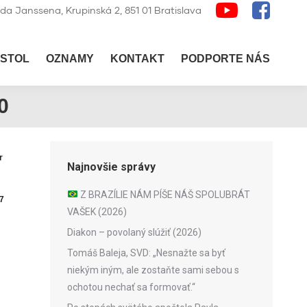
lda Janssena, Krupinská 2, 851 01 Bratislava
STOL
OZNAMY
KONTAKT
PODPORTE NÁS
0
r
Najnovšie správy
Z BRAZÍLIE NÁM PÍŠE NÁŠ SPOLUBRÁT
7
VAŠEK (2026)
Diakon – povolaný slúžiť (2026)
Tomáš Baleja, SVD: „Nesnažte sa byť
niekým iným, ale zostaňte sami sebou s
ochotou nechať sa formovať.“