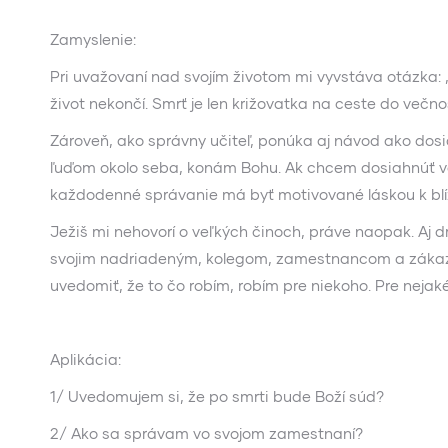
Zamyslenie:
Pri uvažovaní nad svojím životom mi vyvstáva otázka:
život nekončí. Smrť je len križovatka na ceste do večn
Zároveň, ako správny učiteľ, ponúka aj návod ako dos
ľuďom okolo seba, konám Bohu. Ak chcem dosiahnúť v
každodenné správanie má byť motivované láskou k bl
Ježiš mi nehovorí o veľkých činoch, práve naopak. Aj dr
svojim nadriadeným, kolegom, zamestnancom a zákazni
uvedomiť, že to čo robím, robím pre niekoho. Pre neja
Aplikácia:
1/ Uvedomujem si, že po smrti bude Boží súd?
2/ Ako sa správam vo svojom zamestnaní?