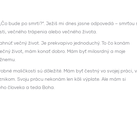
 „Čo bude po smrti?“. Ježiš mi dnes jasne odpovedá – smrťou 
osti, večného trápenia alebo večného života.
iahnúť večný život. Je prekvapivo jednoduchý. To čo konám
ečný život, mám konať dobro. Mám byť milosrdný a moje
ížnemu.
obné maličkosti sú dôležité. Mám byť čestný vo svojej práci, 
kom. Svoju prácu nekonám len kôli výplate. Ale mám si
kého človeka a teda Boha.