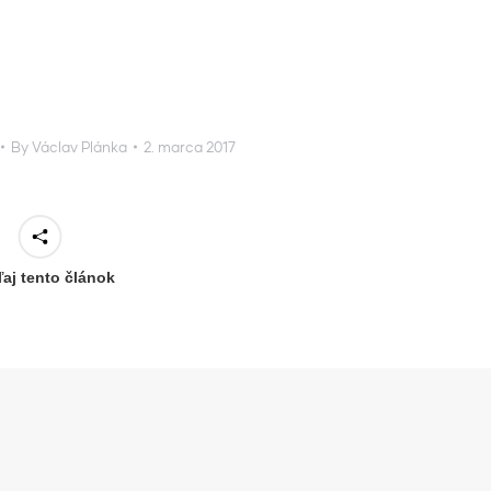
By
Václav Plánka
2. marca 2017
ľaj tento článok