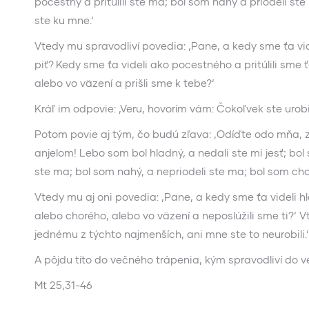
pocestný a pritúlili ste ma; bol som nahý a priodeli ste
ste ku mne.‘
Vtedy mu spravodliví povedia: ‚Pane, a kedy sme ťa vi
piť? Kedy sme ťa videli ako pocestného a pritúlili sme
alebo vo väzení a prišli sme k tebe?‘
Kráľ im odpovie: ‚Veru, hovorím vám: Čokoľvek ste urobi
Potom povie aj tým, čo budú zľava: ‚Odíďte odo mňa, zl
anjelom! Lebo som bol hladný, a nedali ste mi jesť; bol 
ste ma; bol som nahý, a nepriodeli ste ma; bol som chor
Vtedy mu aj oni povedia: ‚Pane, a kedy sme ťa videli
alebo chorého, alebo vo väzení a neposlúžili sme ti?‘ V
jednému z týchto najmenších, ani mne ste to neurobili.‘
A pôjdu títo do večného trápenia, kým spravodliví do v
Mt 25,31-46