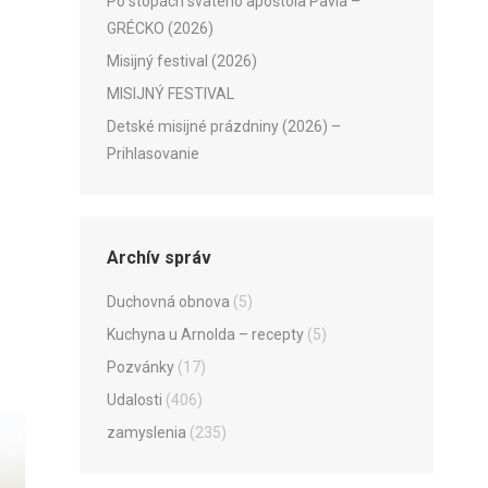
Po stopách svätého apoštola Pavla –
GRÉCKO (2026)
Misijný festival (2026)
MISIJNÝ FESTIVAL
Detské misijné prázdniny (2026) –
Prihlasovanie
Archív správ
Duchovná obnova
(5)
Kuchyna u Arnolda – recepty
(5)
Pozvánky
(17)
Udalosti
(406)
zamyslenia
(235)