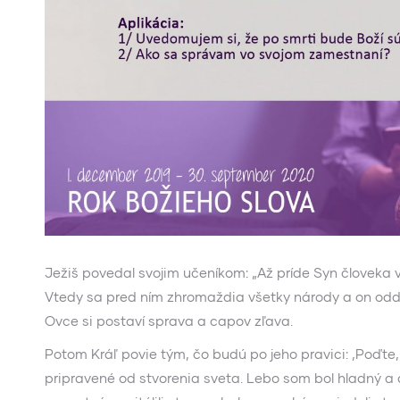
Ježiš povedal svojim učeníkom: „Až príde Syn človeka vo 
Vtedy sa pred ním zhromaždia všetky národy a on odde
Ovce si postaví sprava a capov zľava.
Potom Kráľ povie tým, čo budú po jeho pravici: ‚Poďte,
pripravené od stvorenia sveta. Lebo som bol hladný a d