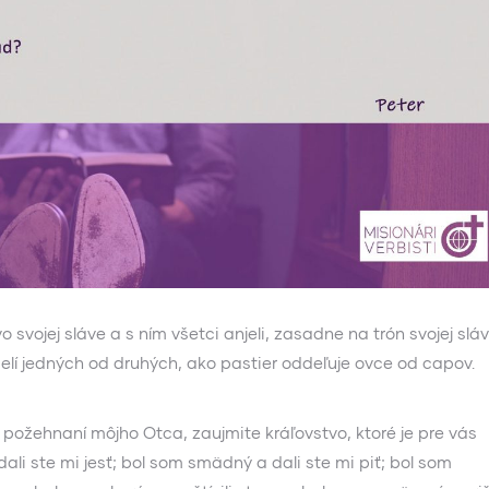
svojej sláve a s ním všetci anjeli, zasadne na trón svojej sláv
lí jedných od druhých, ako pastier oddeľuje ovce od capov.
 požehnaní môjho Otca, zaujmite kráľovstvo, ktoré je pre vás
ali ste mi jesť; bol som smädný a dali ste mi piť; bol som