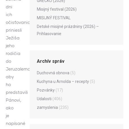
GRÉCKO (2026)
dni
Misijný festival (2026)
ich
MISIJNÝ FESTIVAL
očisťovania,
Detské misijné prázdniny (2026) –
priniesli
Prihlasovanie
Ježiša
jeho
rodičia
Archív správ
do
Jeruzalema,
Duchovná obnova
(5)
aby
Kuchyna u Arnolda – recepty
(5)
ho
Pozvánky
(17)
predstavili
Udalosti
(406)
Pánovi,
zamyslenia
(235)
ako
je
napísané