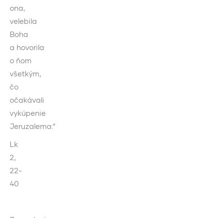
ona,
velebila
Boha
a hovorila
o ňom
všetkým,
čo
očakávali
vykúpenie
Jeruzalema.“
Lk
2,
22-
40