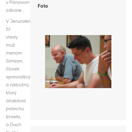
v Pánovom
Foto
zákone…
V Jeruzaleme
žil
vtedy
muž
menom
Simeon,
človek
spravodlivý
a nábožný,
ktorý
očakával
potechu
Izraela,
a Duch