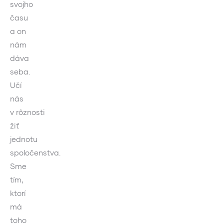
svojho
času
a on
nám
dáva
seba.
Učí
nás
v rôznosti
žiť
jednotu
spoločenstva.
Sme
tím,
ktorí
má
toho