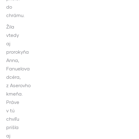
do
chrámu.
Žila
vtedy
aj
prorokyňa
Anna,
Fanuelova
dcéra,
z Aserovho
kmeňa.
Práve
v tú
chvíľu
prišla
aj