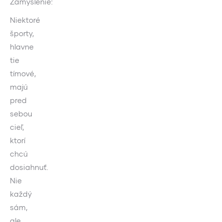
Zamyslenie:
Niektoré
športy,
hlavne
tie
tímové,
majú
pred
sebou
cieľ,
ktorí
chcú
dosiahnuť.
Nie
každý
sám,
ale