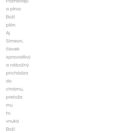
Poznávajú
a plnia
Boží
plán.
Aj
Simeon,
človek
spravodlivý
a nábožný
prichádza
do
chrámu,
pretože
mu
to
vnuká
Boží