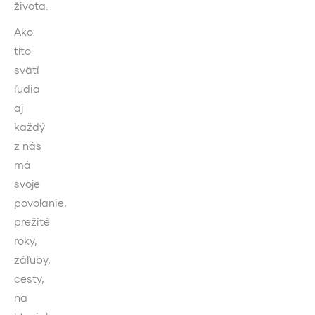
života.
Ako
títo
svätí
ľudia
aj
každý
z nás
má
svoje
povolanie,
prežité
roky,
záľuby,
cesty,
na