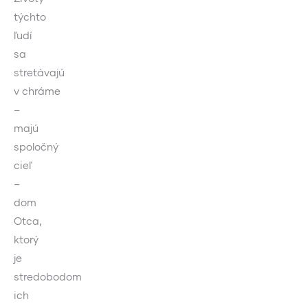
týchto
ľudí
sa
stretávajú
v chráme
–
majú
spoločný
cieľ
–
dom
Otca,
ktorý
je
stredobodom
ich