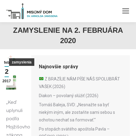
ZAMYSLENIE NA 2. FEBRUÁRA
2020
zamyslenia
feb
Najnovšie správy
2
Z BRAZÍLIE NÁM PÍŠE NÁŠ SPOLUBRÁT
2017
VAŠEK (2026)
Diakon – povolaný slúžiť (2026)
„Keď
Tomáš Baleja, SVD: „Nesnažte sa byť
uplynuli
niekým iným, ale zostaňte sami sebou s
podľa
ochotou nechať sa formovať.“
Mojžišovho
Po stopách svätého apoštola Pavla –
zákona