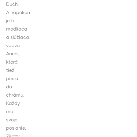
Duch.
A napokon
je tu
modliaca
a slúžiaca
vdova
Anna,
ktorá
tiež
prišla
do
chrámu.
Každý
má
svoje
poslanie.
Životy