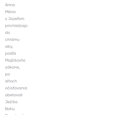
Anna.
Mária
s Jozefom
prichádzajú
do
chrámu
aby,
podľa
Mojžišovho
zákona,
po
dňoch
očisťovania
obetovali
Ježiša
Bohu.