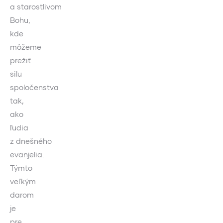
a starostlivom
Bohu,
kde
môžeme
prežiť
silu
spoločenstva
tak,
ako
ľudia
z dnešného
evanjelia.
Týmto
veľkým
darom
je
pre