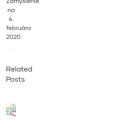
Zamyslenie
na
4.
Next
post:
februára
2020
Related
Posts
Zamyslenie
na 14.
augusta
2020
14. augusta