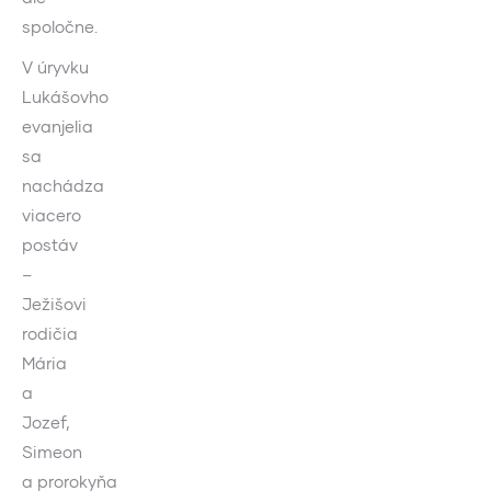
spoločne.
V úryvku
Lukášovho
evanjelia
sa
nachádza
viacero
postáv
–
Ježišovi
rodičia
Mária
a
Jozef,
Simeon
a prorokyňa