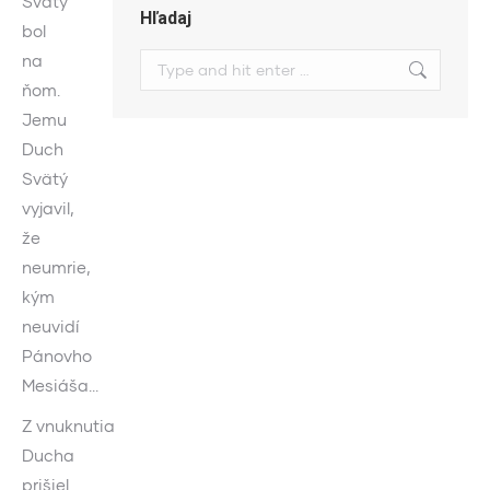
Svätý
Hľadaj
bol
na
Search:
ňom.
Jemu
Duch
Svätý
vyjavil,
že
neumrie,
kým
neuvidí
Pánovho
Mesiáša…
Z vnuknutia
Ducha
prišiel