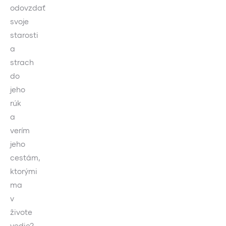
odovzdať
svoje
starosti
a
strach
do
jeho
rúk
a
verím
jeho
cestám,
ktorými
ma
v
živote
vedie?