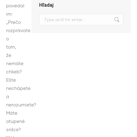
Hľadaj
povedal
im:
Search:
„Prečo
rozprávate
o
tom,
že
nemáte
chlieb?
Ešte
nechápete
a
nerozumiete?
Máte
otupené
srdce?