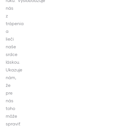
ruku. Vyslobodzuje
nás
z
trápenia
a
lieči
naše
srdce
láskou.
Ukazuje
nám,
že
pre
nás
toho
môže
spraviť