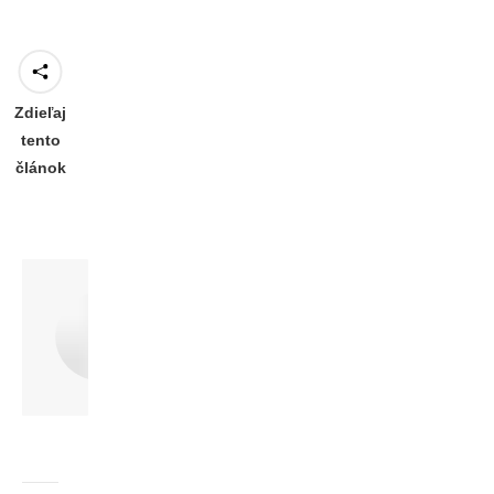
Zdieľaj
tento
článok
Author:
Václav Plánka
http://www.mladymisionar.sk