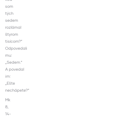
som
tých
sedem
rozlámal
štyrom
tisícom?“
Odpovedali
mu:
„Sedem.“
A povedal
im:
„Ešte
nechápete?“
Mk
8,
14-