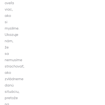
oveľa
viac,
ako
si
myslíme.
Ukazuje
nám,
že
sa
nemusíme
strachovať,
ako
zvládneme
danú
situáciu,
pretože
na