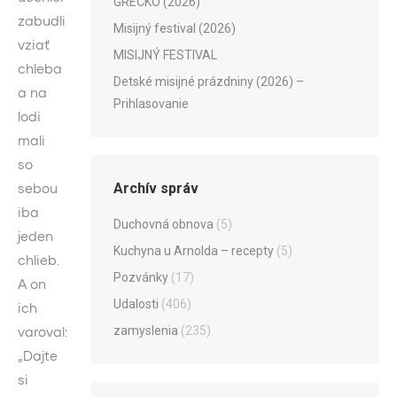
GRÉCKO (2026)
zabudli
Misijný festival (2026)
vziať
MISIJNÝ FESTIVAL
chleba
Detské misijné prázdniny (2026) –
a na
Prihlasovanie
lodi
mali
so
Archív správ
sebou
iba
Duchovná obnova
(5)
jeden
Kuchyna u Arnolda – recepty
(5)
chlieb.
Pozvánky
(17)
A on
Udalosti
(406)
ich
zamyslenia
(235)
varoval:
„Dajte
si