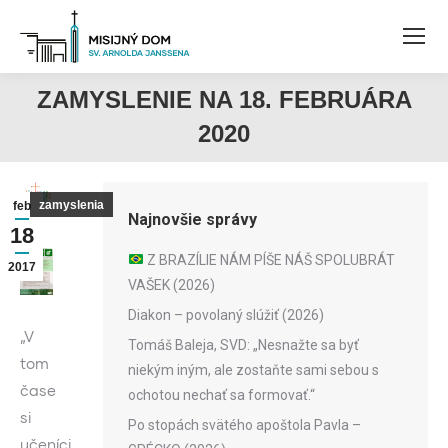
ZAMYSLENIE NA 18. FEBRUÁRA
2020
zamyslenia
feb
Najnovšie správy
18
Z BRAZÍLIE NÁM PÍŠE NÁŠ SPOLUBRÁT
2017
VAŠEK (2026)
Diakon – povolaný slúžiť (2026)
„V
Tomáš Baleja, SVD: „Nesnažte sa byť
tom
niekým iným, ale zostaňte sami sebou s
čase
ochotou nechať sa formovať.“
si
Po stopách svätého apoštola Pavla –
učeníci