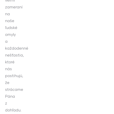
veľmi
zameraní
na
naše
ľudské
omyly
a
každodenné
nešťastia,
ktoré
nás
postihujú,
že
strácame
Pána
z
dohľadu.