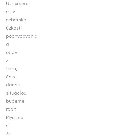
Uzavrieme
sa v
schránke
úzkostí,
pochybovania
a
obáv
z
toho,
čo s
danou
situáciou
budeme
robiť.
Myslíme
si,
že