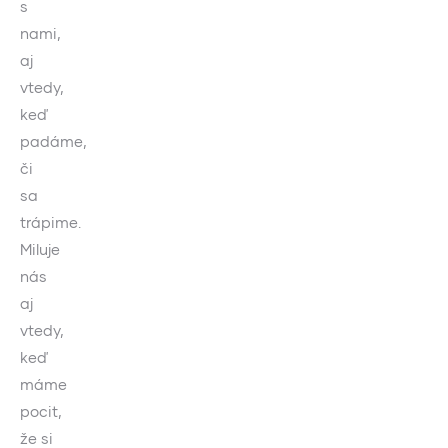
s
nami,
aj
vtedy,
keď
padáme,
či
sa
trápime.
Miluje
nás
aj
vtedy,
keď
máme
pocit,
že si