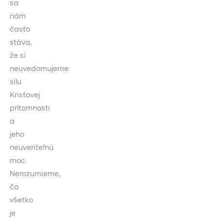
sa
nám
často
stáva,
že si
neuvedomujeme
silu
Kristovej
prítomnosti
a
jeho
neuveriteľnú
moc.
Nerozumieme,
čo
všetko
je