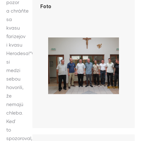
pozor
Foto
a chráňte
sa
kvasu
farizejov
i kvasu
Herodesa!“Oni
si
medzi
sebou
hovorili,
že
nemajú
chleba.
Keď
to
spozoroval,