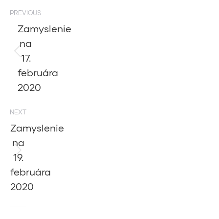
Post
PREVIOUS
navigation
Zamyslenie
na
17.
Previous
post:
februára
2020
NEXT
Zamyslenie
na
19.
Next
post:
februára
2020