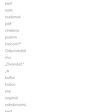
keď
som
rozlámal
päť
chlebov
piatim
tisícom?“
Odpovedali
mu:
„Dvanásť.“
„A
koľko
košov
ste
naplnili
odrobinami,
keď