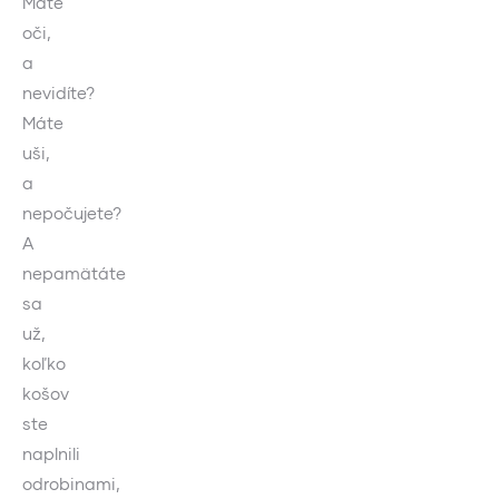
Máte
oči,
a
nevidíte?
Máte
uši,
a
nepočujete?
A
nepamätáte
sa
už,
koľko
košov
ste
naplnili
odrobinami,