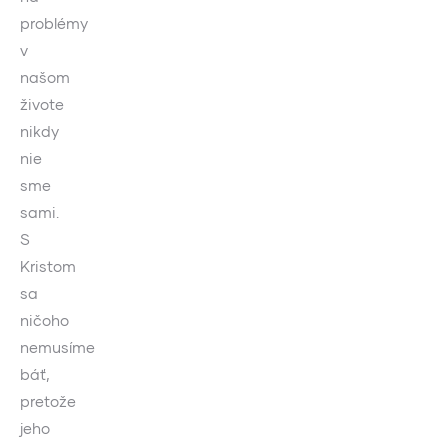
problémy
v
našom
živote
nikdy
nie
sme
sami.
S
Kristom
sa
ničoho
nemusíme
báť,
pretože
jeho