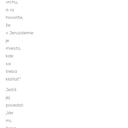
vrchu,
a vy
hovoríte,
že
v Jeruzaleme
je
miesto,
kde
sa
treba
klaňať.“
Ježiš
jej
povedal:
„Ver
mi,