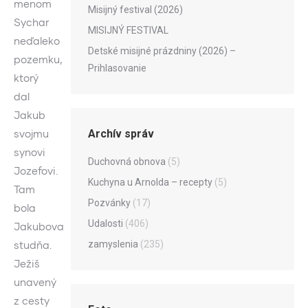
menom
Misijný festival (2026)
Sychar
MISIJNÝ FESTIVAL
neďaleko
Detské misijné prázdniny (2026) –
pozemku,
Prihlasovanie
ktorý
dal
Jakub
Archív správ
svojmu
synovi
Duchovná obnova
(5)
Jozefovi.
Kuchyna u Arnolda – recepty
(5)
Tam
Pozvánky
(17)
bola
Udalosti
(406)
Jakubova
zamyslenia
(235)
studňa.
Ježiš
unavený
z cesty