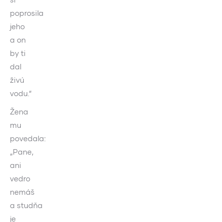
poprosila
jeho
a on
by ti
dal
živú
vodu.“
Žena
mu
povedala:
„Pane,
ani
vedro
nemáš
a studňa
je