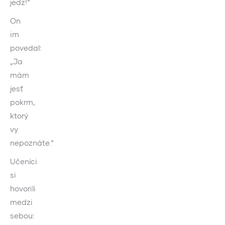
jedz!“
On
im
povedal:
„Ja
mám
jesť
pokrm,
ktorý
vy
nepoznáte.“
Učeníci
si
hovorili
medzi
sebou: