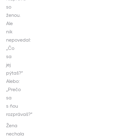
so
ženou.
Ale
nik
nepovedal:
„Čo
sa
jej
pýtaš?“
Alebo:
„Prečo
sa
s ňou
rozprávaš?“
Žena
nechala