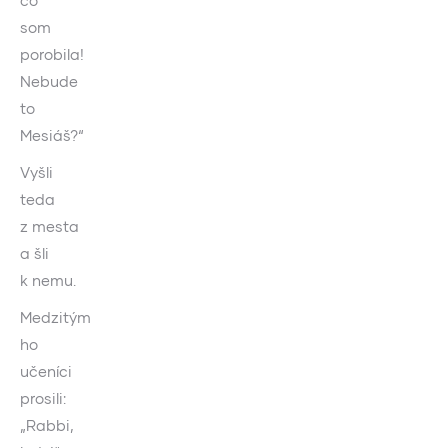
čo
som
porobila!
Nebude
to
Mesiáš?“
Vyšli
teda
z mesta
a šli
k nemu.
Medzitým
ho
učeníci
prosili:
„Rabbi,