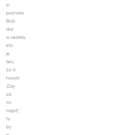
si
poznala
Boží
dar
a vedela,
kto
je
ten,
čo ti
hovorí:
‚Daj
sa
mi
napiť,‘
ty
by
si