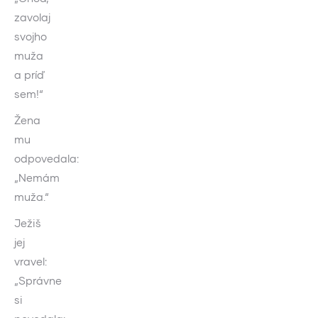
zavolaj
svojho
muža
a príď
sem!“
Žena
mu
odpovedala:
„Nemám
muža.“
Ježiš
jej
vravel:
„Správne
si