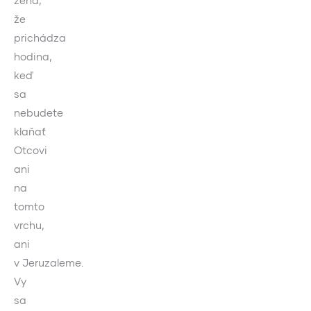
žena,
že
prichádza
hodina,
keď
sa
nebudete
klaňať
Otcovi
ani
na
tomto
vrchu,
ani
v Jeruzaleme.
Vy
sa