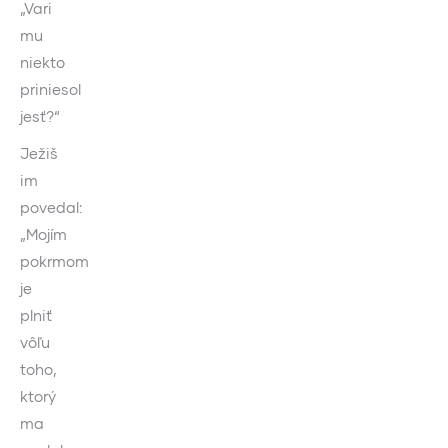
„Vari
mu
niekto
priniesol
jesť?“
Ježiš
im
povedal:
„Mojím
pokrmom
je
plniť
vôľu
toho,
ktorý
ma