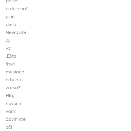
poslal,
a dokonať
jeho
dielo.
Nevravíte
aj
vy:
‚Ešte
štyri
mesiace
a bude
žatva?‘
Hľa,
hovorím
vám:
Zdvihnite
oči