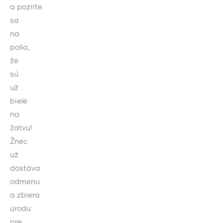
a pozrite
sa
na
polia,
že
sú
už
biele
na
žatvu!
Žnec
už
dostáva
odmenu
a zbiera
úrodu
pre