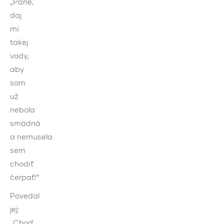
„Pane,
daj
mi
takej
vody,
aby
som
už
nebola
smädná
a nemusela
sem
chodiť
čerpať!“
Povedal
jej:
„Choď,