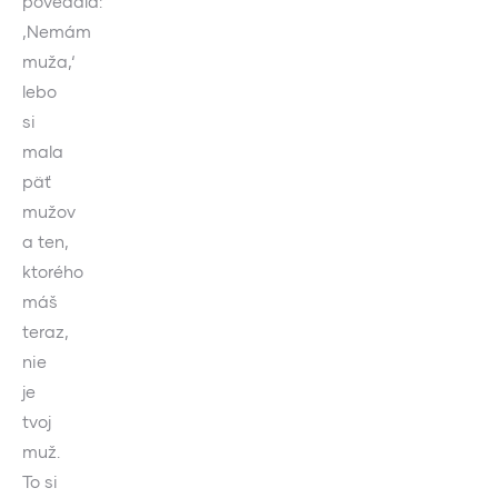
povedala:
‚Nemám
muža,‘
lebo
si
mala
päť
mužov
a ten,
ktorého
máš
teraz,
nie
je
tvoj
muž.
To si