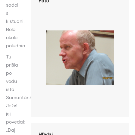
Foto
sadol
si
k studni.
Bolo
okolo
poludnia.
Tu
prišla
po
vodu
istá
Samaritánka.
Ježiš
jej
povedal:
„Daj
Hľadaj