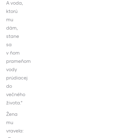
A voda,
ktorú
mu
dám,
stane
sa
v ňom
prameňom
vody
prúdiacej
do
večného
života.“
Žena
mu
vravela: