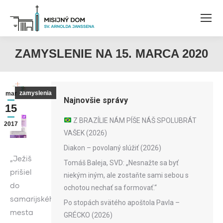
ZAMYSLENIE NA 15. MARCA 2020
zamyslenia
mar
Najnovšie správy
15
Z BRAZÍLIE NÁM PÍŠE NÁŠ SPOLUBRÁT
2017
VAŠEK (2026)
Diakon – povolaný slúžiť (2026)
„Ježiš
Tomáš Baleja, SVD: „Nesnažte sa byť
prišiel
niekým iným, ale zostaňte sami sebou s
do
ochotou nechať sa formovať.“
samarijského
Po stopách svätého apoštola Pavla –
mesta
GRÉCKO (2026)