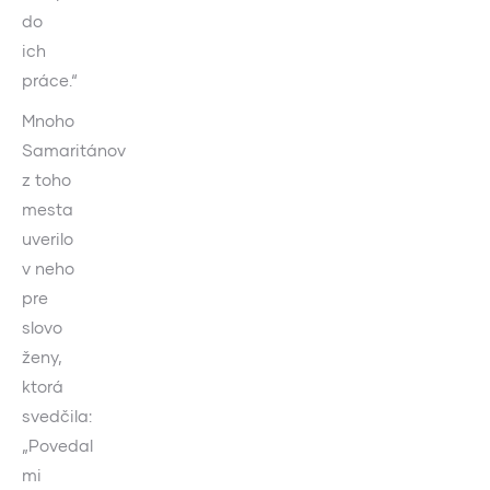
do
ich
práce.“
Mnoho
Samaritánov
z toho
mesta
uverilo
v neho
pre
slovo
ženy,
ktorá
svedčila:
„Povedal
mi