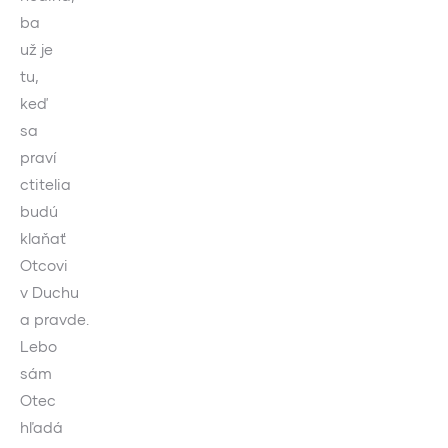
ba
už je
tu,
keď
sa
praví
ctitelia
budú
klaňať
Otcovi
v Duchu
a pravde.
Lebo
sám
Otec
hľadá