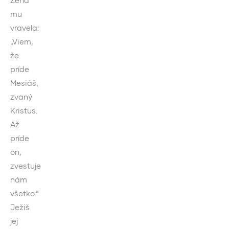
Žena
mu
vravela:
„Viem,
že
príde
Mesiáš,
zvaný
Kristus.
Až
príde
on,
zvestuje
nám
všetko.“
Ježiš
jej