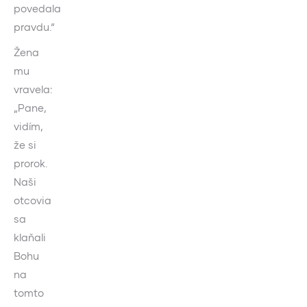
povedala
pravdu.“
Žena
mu
vravela:
„Pane,
vidím,
že si
prorok.
Naši
otcovia
sa
klaňali
Bohu
na
tomto