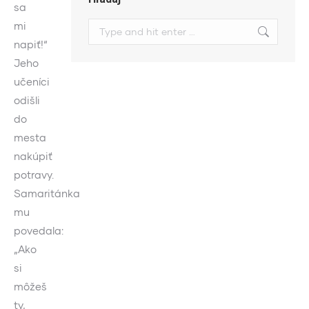
sa
mi
Search:
napiť!“
Jeho
učeníci
odišli
do
mesta
nakúpiť
potravy.
Samaritánka
mu
povedala:
„Ako
si
môžeš
ty,