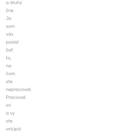
a druhý
žne.
Ja
som
vás
poslal
žať
to,
na
čom
ste
nepracovali.
Pracovali
iní
a vy
ste
vstúpili