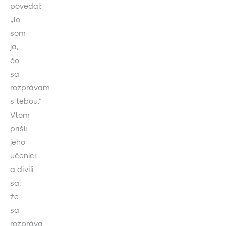
povedal:
„To
som
ja,
čo
sa
rozprávam
s tebou.“
Vtom
prišli
jeho
učeníci
a divili
sa,
že
sa
rozpráva