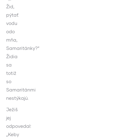
Žid,
pýtať
vodu
odo
mňa,
Samaritánky?“
Židia
sa
totiž
so
Samaritánmi
nestýkajú.
Ježiš
jej
odpovedal:
„Keby