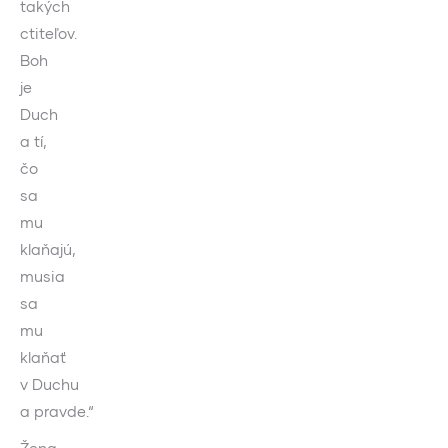
takých
ctiteľov.
Boh
je
Duch
a tí,
čo
sa
mu
klaňajú,
musia
sa
mu
klaňať
v Duchu
a pravde.“