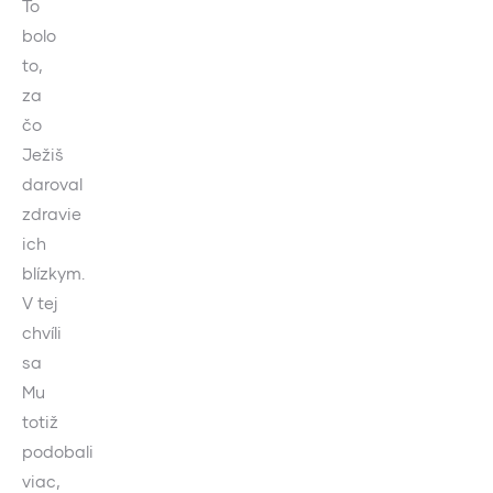
To
bolo
to,
za
čo
Ježiš
daroval
zdravie
ich
blízkym.
V tej
chvíli
sa
Mu
totiž
podobali
viac,