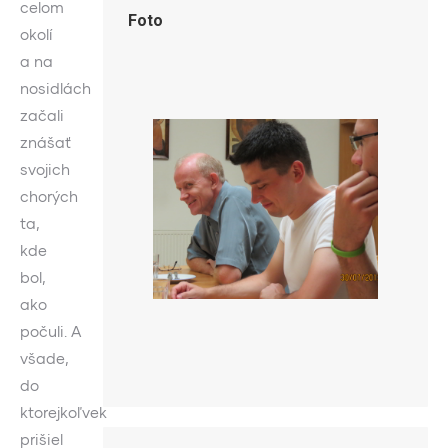
celom
Foto
okolí
a na
nosidlách
začali
znášať
svojich
chorých
ta,
kde
bol,
ako
počuli. A
všade,
do
ktorejkoľvek
prišiel