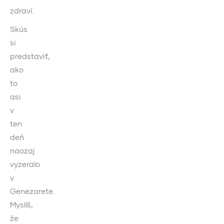
zdraví.
Skús
si
predstaviť,
ako
to
asi
v
ten
deň
naozaj
vyzeralo
v
Genezarete.
Myslíš,
že