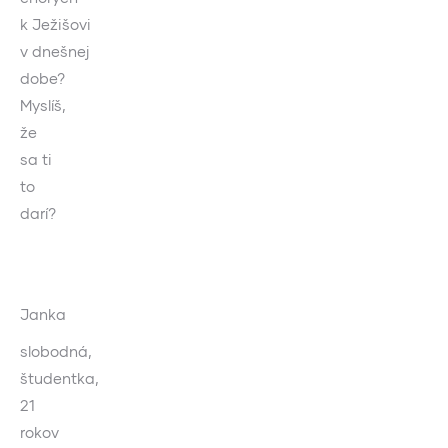
k Ježišovi
v dnešnej
dobe?
Myslíš,
že
sa ti
to
darí?
Janka
slobodná,
študentka,
21
rokov