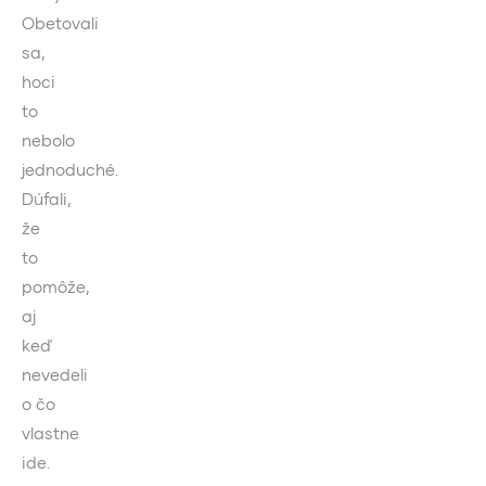
Obetovali
sa,
hoci
to
nebolo
jednoduché.
Dúfali,
že
to
pomôže,
aj
keď
nevedeli
o čo
vlastne
ide.