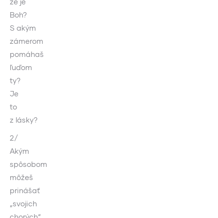
že je
Boh?
S akým
zámerom
pomáhaš
ľuďom
ty?
Je
to
z lásky?
2/
Akým
spôsobom
môžeš
prinášať
„svojich
chorých“