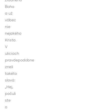
Boha
a už
vôbec
nie
nejakého
Krista.
V
uliciach
pravdepodobne
zneli
takéto
slová:
„Hej,
počuli
ste
o