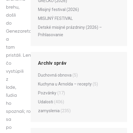
GRÉCKO (2026)
brehu,
Misijný festival (2026)
došli
MISIJNÝ FESTIVAL
do
Detské misijné prázdniny (2026) –
Genezareta
Prihlasovanie
a
tam
pristáli. Len
Archív správ
čo
vystúpili
Duchovná obnova
(5)
z
Kuchyna u Arnolda – recepty
(5)
lode,
Pozvánky
(17)
ľudia
Udalosti
(406)
ho
zamyslenia
(235)
spoznali; rozbehli
sa
po