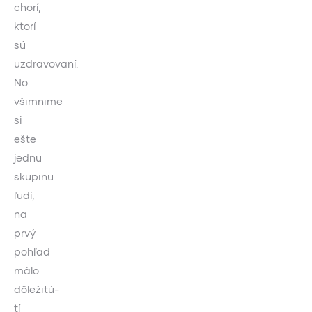
chorí,
ktorí
sú
uzdravovaní.
No
všimnime
si
ešte
jednu
skupinu
ľudí,
na
prvý
pohľad
málo
dôležitú-
tí