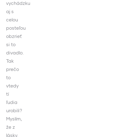
vychádzku
aj s
celou
posteľou
obzrieť
si to
divadlo.
Tak
prečo
to
vtedy
tí
ľudia
urobili?
Myslím,
že z
lásky.