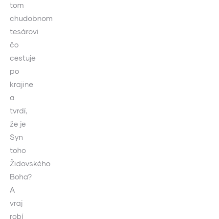
tom
chudobnom
tesárovi
čo
cestuje
po
krajine
a
tvrdí,
že je
Syn
toho
Židovského
Boha?
A
vraj
robí