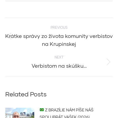
Post
PREVIOUS
navigation
Krátke správy zo života komunity verbistov
Previous
na Krupinskej
post:
NEXT
Verbistom na skúšku…
Next
post:
Related Posts
Z BRAZÍLIE NÁM PÍŠE NÁŠ
SPOLUBRÁT VAŠEK (2026)