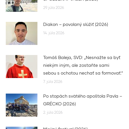
29. júla 2026
Diakon – povolaný slúžiť (2026)
14. júla 2026
Tomáš Baleja, SVD: „Nesnažte sa byť
niekým iným, ale zostaňte sami
sebou s ochotou nechať sa formovať.“
7. júla 2026
Po stopách svätého apoštola Pavla –
GRÉCKO (2026)
2. júla 2026
Misijný festival (2026)