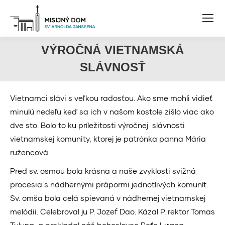
VÝROČNÁ VIETNAMSKÁ
SLÁVNOSŤ
Vietnamci slávi s veľkou radosťou. Ako sme mohli vidieť
minulú nedeľu keď sa ich v našom kostole zišlo viac ako
dve sto. Bolo to ku príležitosti výročnej slávnosti
vietnamskej komunity, ktorej je patrónka panna Mária
ružencová.
Pred sv. osmou bola krásna a naše zvyklosti svižná
procesia s nádhernými prápormi jednotlivých komunít.
Sv. omša bola celá spievaná v nádhernej vietnamskej
melódii. Celebroval ju P. Jozef Dao. Kázal P. rektor Tomas
Tulung a prekladal náš bohoslovec Peťo Lượng.