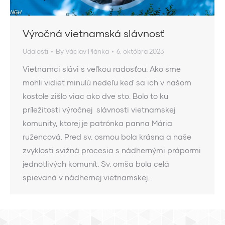
Výročná vietnamská slávnosť
Udalosti
By
Václav Plánka
6. októbra 2023
Vietnamci slávi s veľkou radosťou. Ako sme
mohli vidieť minulú nedeľu keď sa ich v našom
kostole zišlo viac ako dve sto. Bolo to ku
príležitosti výročnej slávnosti vietnamskej
komunity, ktorej je patrónka panna Mária
ružencová. Pred sv. osmou bola krásna a naše
zvyklosti svižná procesia s nádhernými prápormi
jednotlivých komunít. Sv. omša bola celá
spievaná v nádhernej vietnamskej…