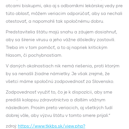
otcami biskupmi, ako aj s odborníkmi lekárskej vedy pre
túto oblasť, môžem veriacim odporúčať, aby sa nechali
otestovať, a napomohli tak spoločnému dobru.
Predstavitelia štátu majú snahu a záujem dosiahnuť,
aby sa šírenie vírusu a jeho vážne dôsledky zastavili.
Treba im v tom pomôcť, a to aj napriek kritickým
hlasom, či pochybnostiam.
V daných okolnostiach nik nemá riešenia, proti ktorým
by sa nenašli žiadne námietky. Je však zrejmé, že
všetci máme spoločnú zodpovednosť za Slovensko.
Zodpovednosť využiť to, čo je k dispozícii, aby sme
predišli kolapsu zdravotníctva a ďalším vážnym
následkom. Prosím preto veriacich, aj všetkých ľudí
dobrej vôle, aby výzvu štátu v tomto smere prijali.“
zdroj:
https://www.tkkbs.sk/view.php?