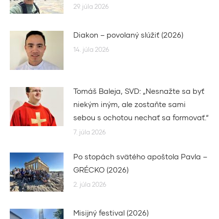
29. júla 2026
Diakon – povolaný slúžiť (2026)
14. júla 2026
Tomáš Baleja, SVD: „Nesnažte sa byť
niekým iným, ale zostaňte sami
sebou s ochotou nechať sa formovať.“
7. júla 2026
Po stopách svätého apoštola Pavla –
GRÉCKO (2026)
2. júla 2026
Misijný festival (2026)