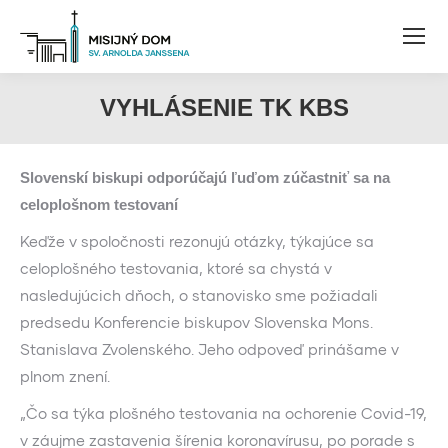
VYHLÁSENIE TK KBS
Slovenskí biskupi odporúčajú ľuďom zúčastniť sa na
celoplošnom testovaní
Keďže v spoločnosti rezonujú otázky, týkajúce sa
celoplošného testovania, ktoré sa chystá v
nasledujúcich dňoch, o stanovisko sme požiadali
predsedu Konferencie biskupov Slovenska Mons.
Stanislava Zvolenského. Jeho odpoveď prinášame v
plnom znení.
„Čo sa týka plošného testovania na ochorenie Covid-19,
v záujme zastavenia šírenia koronavírusu, po porade s