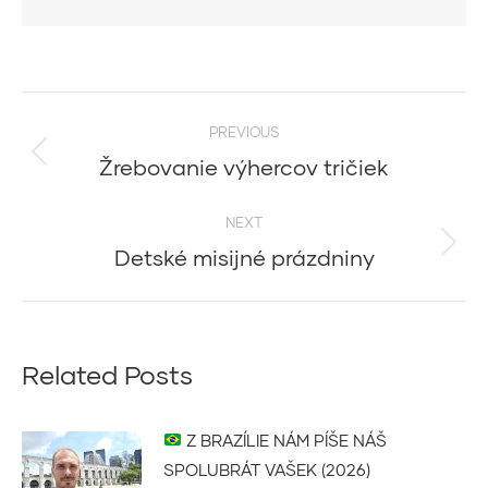
Post
PREVIOUS
navigation
Žrebovanie výhercov tričiek
Previous
post:
NEXT
Detské misijné prázdniny
Next
post:
Related Posts
Z BRAZÍLIE NÁM PÍŠE NÁŠ
SPOLUBRÁT VAŠEK (2026)