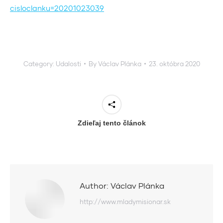
cisloclanku=20201023039
Category:
Udalosti
By
Václav Plánka
23. októbra 2020
Zdieľaj tento článok
Author:
Václav Plánka
http://www.mladymisionar.sk