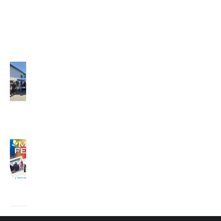
GRÉCKO
(2026)
2. júla
2026
Misijný
festival
(2026)
29. júna
2026
MISIJNÝ
FESTIVAL
24. júna
2026