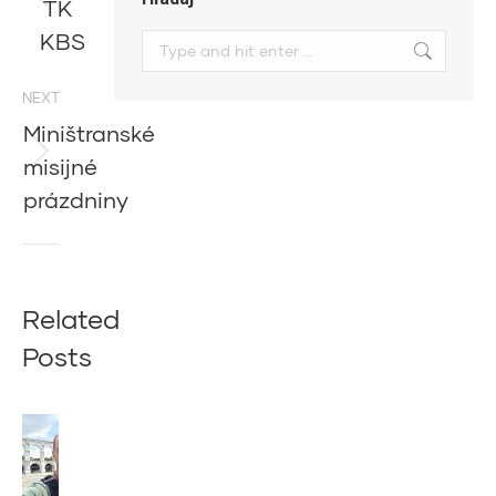
TK
Previous
post:
KBS
Search:
NEXT
Miništranské
misijné
Next
post:
prázdniny
Related
Posts
Z
BRAZÍLIE
NÁM PÍŠE