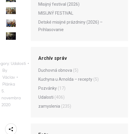
Misijný festival (2026)
MISIJNÝ FESTIVAL
Detské misijné prázdniny (2026) –
Prihlasovanie
Archív správ
gory:
Udalosti
Duchovná obnova
(5)
By
Václav
Kuchyna u Arnolda – recepty
(5)
Plánka
Pozvánky
(17)
5.
Udalosti
(406)
novembra
2020
zamyslenia
(235)