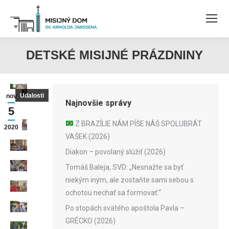
DETSKÉ MISIJNÉ PRÁZDNINY
Udalosti
nov
Najnovšie správy
5
Z BRAZÍLIE NÁM PÍŠE NÁŠ SPOLUBRÁT
2020
VAŠEK (2026)
Diakon – povolaný slúžiť (2026)
Tomáš Baleja, SVD: „Nesnažte sa byť
niekým iným, ale zostaňte sami sebou s
ochotou nechať sa formovať.“
Po stopách svätého apoštola Pavla –
GRÉCKO (2026)