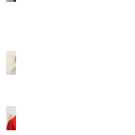
NÁŠ
SPOLUBRÁT
VAŠEK
(2026)
29. júla 2026
Diakon –
povolaný
slúžiť
(2026)
14. júla
2026
Tomáš
Baleja,
SVD:
„Nesnažte