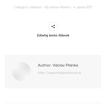
Category:
Udalosti
By
Václav Plánka
4. apríla 2017
Zdieľaj tento článok
Author:
Václav Plánka
http://www.mladymisionar.sk