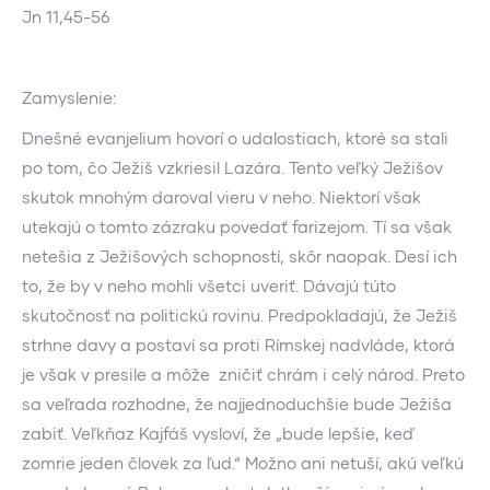
Jn 11,45-56
Zamyslenie:
Dnešné evanjelium hovorí o udalostiach, ktoré sa stali
po tom, čo Ježiš vzkriesil Lazára. Tento veľký Ježišov
skutok mnohým daroval vieru v neho. Niektorí však
utekajú o tomto zázraku povedať farizejom. Tí sa však
netešia z Ježišových schopností, skôr naopak. Desí ich
to, že by v neho mohli všetci uveriť. Dávajú túto
skutočnosť na politickú rovinu. Predpokladajú, že Ježiš
strhne davy a postaví sa proti Rímskej nadvláde, ktorá
je však v presile a môže zničiť chrám i celý národ. Preto
sa veľrada rozhodne, že najjednoduchšie bude Ježiša
zabiť. Veľkňaz Kajfáš vysloví, že „bude lepšie, keď
zomrie jeden človek za ľud.“ Možno ani netuší, akú veľkú