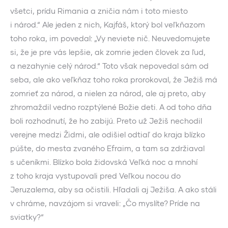
všetci, prídu Rimania a zničia nám i toto miesto
i národ.“ Ale jeden z nich, Kajfáš, ktorý bol veľkňazom
toho roka, im povedal: „Vy neviete nič. Neuvedomujete
si, že je pre vás lepšie, ak zomrie jeden človek za ľud,
a nezahynie celý národ.“ Toto však nepovedal sám od
seba, ale ako veľkňaz toho roka prorokoval, že Ježiš má
zomrieť za národ, a nielen za národ, ale aj preto, aby
zhromaždil vedno rozptýlené Božie deti. A od toho dňa
boli rozhodnutí, že ho zabijú. Preto už Ježiš nechodil
verejne medzi Židmi, ale odišiel odtiaľ do kraja blízko
púšte, do mesta zvaného Efraim, a tam sa zdržiaval
s učeníkmi. Blízko bola židovská Veľká noc a mnohí
z toho kraja vystupovali pred Veľkou nocou do
Jeruzalema, aby sa očistili. Hľadali aj Ježiša. A ako stáli
v chráme, navzájom si vraveli: „Čo myslíte? Príde na
sviatky?“