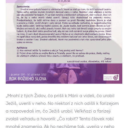
„Mnohí z tých Židov, čo prišli k Márii a videli, čo urobil
Ježiš, uverili v neho. No niektorí z nich odišli k farizejom
a rozpovedali im, čo Ježiš urobil. Veľkňazi a farizeji
zvolali veľradu a hovorili: „Čo robiť? Tento človek robí
mnohé znamenia. Ak ho necháme tak, uveria v neho