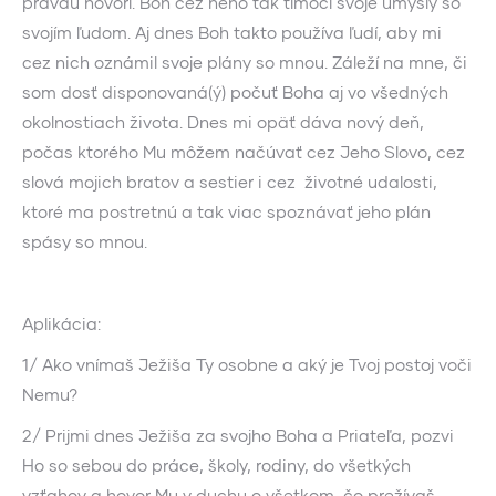
pravdu hovorí. Boh cez neho tak tlmočí svoje úmysly so
svojím ľudom. Aj dnes Boh takto používa ľudí, aby mi
cez nich oznámil svoje plány so mnou. Záleží na mne, či
som dosť disponovaná(ý) počuť Boha aj vo všedných
okolnostiach života. Dnes mi opäť dáva nový deň,
počas ktorého Mu môžem načúvať cez Jeho Slovo, cez
slová mojich bratov a sestier i cez životné udalosti,
ktoré ma postretnú a tak viac spoznávať jeho plán
spásy so mnou.
Aplikácia:
1/ Ako vnímaš Ježiša Ty osobne a aký je Tvoj postoj voči
Nemu?
2/ Prijmi dnes Ježiša za svojho Boha a Priateľa, pozvi
Ho so sebou do práce, školy, rodiny, do všetkých
vzťahov a hovor Mu v duchu o všetkom, čo prežívaš.