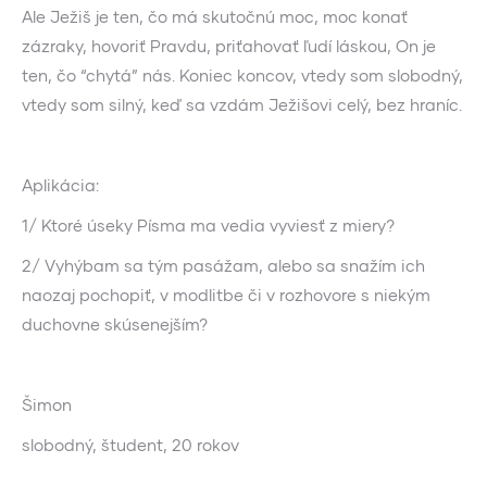
Ale Ježiš je ten, čo má skutočnú moc, moc konať
zázraky, hovoriť Pravdu, priťahovať ľudí láskou, On je
ten, čo “chytá” nás. Koniec koncov, vtedy som slobodný,
vtedy som silný, keď sa vzdám Ježišovi celý, bez hraníc.
Aplikácia:
1/ Ktoré úseky Písma ma vedia vyviesť z miery?
2/ Vyhýbam sa tým pasážam, alebo sa snažím ich
naozaj pochopiť, v modlitbe či v rozhovore s niekým
duchovne skúsenejším?
Šimon
slobodný, študent, 20 rokov