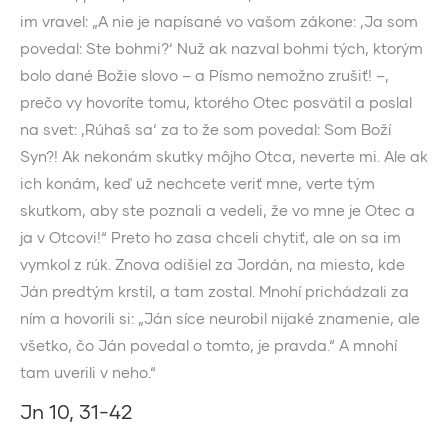
im vravel: „A nie je napísané vo vašom zákone: ‚Ja som
povedal: Ste bohmi?‘ Nuž ak nazval bohmi tých, ktorým
bolo dané Božie slovo – a Písmo nemožno zrušiť! –,
prečo vy hovoríte tomu, ktorého Otec posvätil a poslal
na svet: ‚Rúhaš sa‘ za to že som povedal: Som Boží
Syn?! Ak nekonám skutky môjho Otca, neverte mi. Ale ak
ich konám, keď už nechcete veriť mne, verte tým
skutkom, aby ste poznali a vedeli, že vo mne je Otec a
ja v Otcovi!“ Preto ho zasa chceli chytiť, ale on sa im
vymkol z rúk. Znova odišiel za Jordán, na miesto, kde
Ján predtým krstil, a tam zostal. Mnohí prichádzali za
ním a hovorili si: „Ján síce neurobil nijaké znamenie, ale
všetko, čo Ján povedal o tomto, je pravda.“ A mnohí
tam uverili v neho.“
Jn 10, 31-42