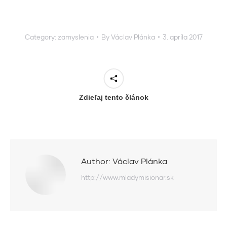
Category:
zamyslenia
By
Václav Plánka
3. apríla 2017
Zdieľaj tento článok
Author:
Václav Plánka
http://www.mladymisionar.sk