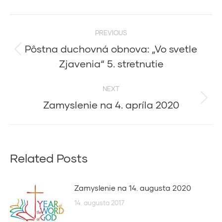
Post
PREVIOUS
navigation
Pôstna duchovná obnova: „Vo svetle
Previous
Zjavenia“ 5. stretnutie
post:
NEXT
Zamyslenie na 4. apríla 2020
Next
post:
Related Posts
Zamyslenie na 14. augusta 2020
14. augusta 2017