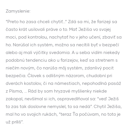
Zamyslenie:
“Preto ho zasa chceli chytiť…” Zdá sa mi, že farizeji sa
často krát usilovali práve o to. Mať Ježiša vo svojej
moci, pod kontrolou, nachytať ho v jeho učení, zbaviť sa
ho. Narúšal ich systém, možno sa necítili byť v bezpečí
alebo aj mali výčitky svedomia. A u seba vidím niekedy
podobnú tendenciu ako u farizejov, keď sa stretnem s
niečím novým, čo narúša môj systém, zdanlivý pocit
bezpečia. Človek s odlišným názorom, chudobní pri
dverách kostolov, či na námestiach, nepohodlná pasáž
z Písma, … Rád by som hryzavé myšlienky niekde
zakopal, nevšímal si ich, ospravedlňoval sa: “veď Ježiš
to zas tak doslovne nemyslel, to sa nedá”. Chytil Ježiša,
mal ho vo svojich rukách, “teraz Ťa počúvam, no toto je
už príliš”.