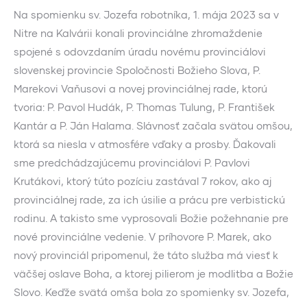
Na spomienku sv. Jozefa robotníka, 1. mája 2023 sa v
Nitre na Kalvárii konali provinciálne zhromaždenie
spojené s odovzdaním úradu novému provinciálovi
slovenskej provincie Spoločnosti Božieho Slova, P.
Marekovi Vaňusovi a novej provinciálnej rade, ktorú
tvoria: P. Pavol Hudák, P. Thomas Tulung, P. František
Kantár a P. Ján Halama. Slávnosť začala svätou omšou,
ktorá sa niesla v atmosfére vďaky a prosby. Ďakovali
sme predchádzajúcemu provinciálovi P. Pavlovi
Krutákovi, ktorý túto pozíciu zastával 7 rokov, ako aj
provinciálnej rade, za ich úsilie a prácu pre verbistickú
rodinu. A takisto sme vyprosovali Božie požehnanie pre
nové provinciálne vedenie. V príhovore P. Marek, ako
nový provinciál pripomenul, že táto služba má viesť k
väčšej oslave Boha, a ktorej pilierom je modlitba a Božie
Slovo. Keďže svätá omša bola zo spomienky sv. Jozefa,