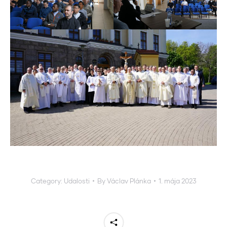
Category:
Udalosti
By
Václav Plánka
1. mája 2023