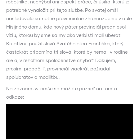
robotníka, nechýbal ani aspekt práce, či úsilia, ktorú je
potrebné vynaložiť pri tejto službe. Po svätej omši
nasledovalo samotné provinciálne zhromaždenie v aule
Misijného domu, kde nový páter provinciál predniesol
víziu, ktorou by sme sa my ako verbisti mali uberať.
Kreatívne použil slová Svätého otca Františka, ktorý
častokrát pripomína tri slová, ktoré by nemali v rodine
ale aj v rehoľnom spoločenstve chýbať: Ďakujem,
prosím, prepáč. P. provinciál viackrát požiadal
spolubratov o modlitbu.
Na záznam sv. omše sa môžete pozrieť na tomto
odkaze: