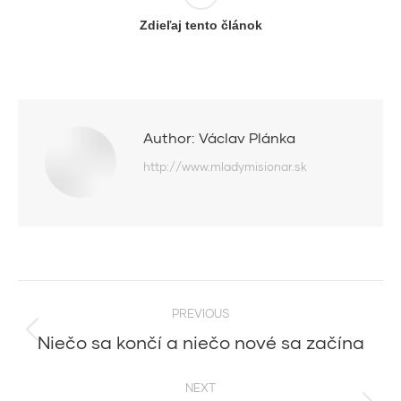
Zdieľaj tento článok
Author:
Václav Plánka
http://www.mladymisionar.sk
Post
PREVIOUS
navigation
Niečo sa končí a niečo nové sa začína
Previous
post:
NEXT