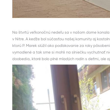
Na štvrtú veľkonočnú nedeľu sa v našom dome konala r
v Nitre. A keďže bol súčasťou našej komunity aj kosto
ktorú P. Marek slúžil ako poďakovanie za roky pôsobe
vymodlené a tak sme si mohli na slniečku vychutnať ni
doobedia, ktoré bolo plné mladých rodín s deťmi, ale a