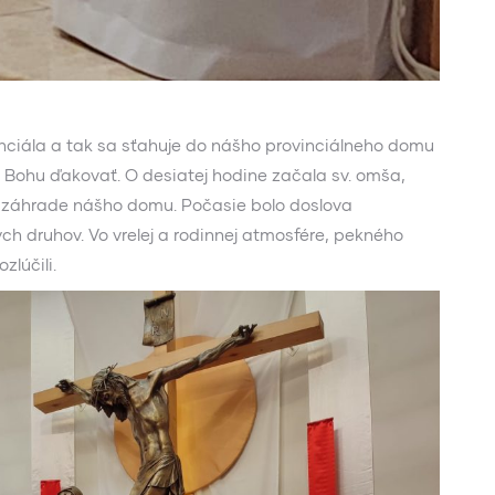
nciála a tak sa sťahuje do nášho provinciálneho domu
o Bohu ďakovať. O desiatej hodine začala sv. omša,
 v záhrade nášho domu. Počasie bolo doslova
ch druhov. Vo vrelej a rodinnej atmosfére, pekného
lúčili.