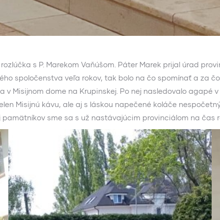
ozlúčka s P. Marekom Vaňúšom. Páter Marek prijal úrad provi
lného spoločenstva veľa rokov, tak bolo na čo spomínať a za č
nia v Misijnom dome na Krupinskej. Po nej nasledovalo agapé
elen Misijnú kávu, ale aj s láskou napečené koláče nespočetný
j pamätníkov sme sa s už nastávajúcim provinciálom na čas roz