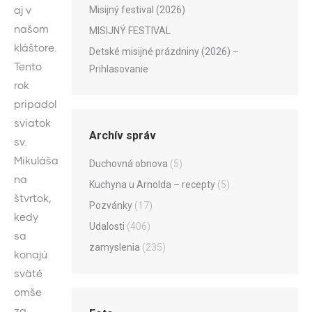
aj v
Misijný festival (2026)
našom
MISIJNÝ FESTIVAL
kláštore.
Detské misijné prázdniny (2026) –
Tento
Prihlasovanie
rok
pripadol
sviatok
Archív správ
sv.
Mikuláša
Duchovná obnova
(5)
na
Kuchyna u Arnolda – recepty
(5)
štvrtok,
Pozvánky
(17)
kedy
Udalosti
(406)
sa
zamyslenia
(235)
konajú
sväté
omše
za