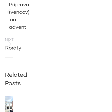
navigation
Príprava
(vencov)
Previous
na
post:
advent
NEXT
Roráty
Next
post:
Related
Posts
Z
BRAZÍLIE
NÁM PÍŠE