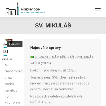
SV. MIKULÁŠ
Udalosti
dec
Najnovšie správy
10
Z BRAZÍLIE NÁM PÍŠE NÁŠ SPOLUBRÁT
Dňa
2018
VAŠEK (2026)
6.
Diakon – povolaný slúžiť (2026)
decembra
sme
Tomáš Baleja, SVD: „Nesnažte sa byť
niekým iným, ale zostaňte sami sebou s
mohli
ochotou nechať sa formovať.“
privítať
Po stopách svätého apoštola Pavla –
sv.
GRÉCKO (2026)
Mikuláša