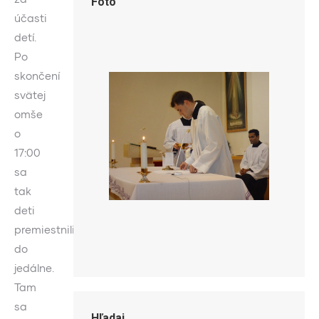
Foto
účasti
detí.
Po
skončení
svätej
omše
o
17:00
sa
tak
deti
premiestnili
do
jedálne.
Tam
sa
Hľadaj