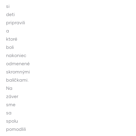
si
deti
pripravili
a
ktoré
boli
nakoniec
odmenené
skromnými
balíčkami.
Na
záver
sme
sa
spolu
pomodlili