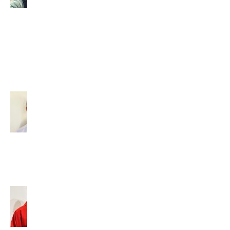
NÁŠ
SPOLUBRÁT
VAŠEK
(2026)
29. júla 2026
Diakon –
povolaný
slúžiť
(2026)
14. júla
2026
Tomáš
Baleja,
SVD: