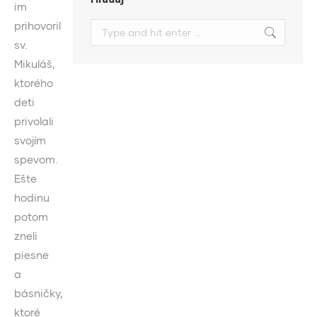
im
prihovoril
Search:
sv.
Mikuláš,
ktorého
deti
privolali
svojím
spevom.
Ešte
hodinu
potom
zneli
piesne
a
básničky,
ktoré