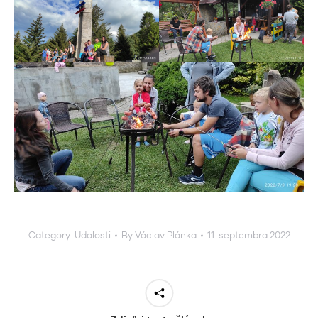
Category:
Udalosti
By
Václav Plánka
11. septembra 2022