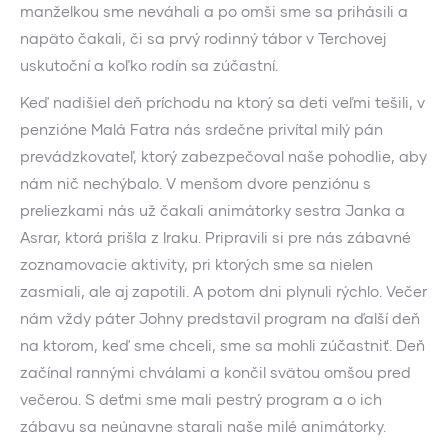
manželkou sme neváhali a po omši sme sa prihásili a
napäto čakali, či sa prvý rodinný tábor v Terchovej
uskutoční a koľko rodín sa zúčastní.
Keď nadišiel deň príchodu na ktorý sa deti veľmi tešili, v
penzióne Malá Fatra nás srdečne privítal milý pán
prevádzkovateľ, ktorý zabezpečoval naše pohodlie, aby
nám nič nechýbalo. V menšom dvore penziónu s
preliezkami nás už čakali animátorky sestra Janka a
Asrar, ktorá prišla z Iraku. Pripravili si pre nás zábavné
zoznamovacie aktivity, pri ktorých sme sa nielen
zasmiali, ale aj zapotili. A potom dni plynuli rýchlo. Večer
nám vždy páter Johny predstavil program na ďalší deň
na ktorom, keď sme chceli, sme sa mohli zúčastniť. Deň
začínal rannými chválami a končil svätou omšou pred
večerou. S deťmi sme mali pestrý program a o ich
zábavu sa neúnavne starali naše milé animátorky.