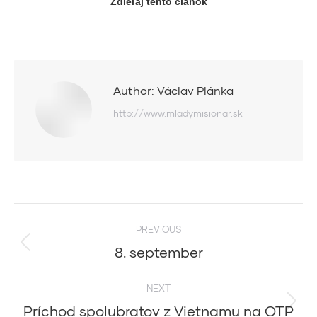
Zdieľaj tento článok
Author:
Václav Plánka
http://www.mladymisionar.sk
Post
PREVIOUS
navigation
8. september
Previous
post:
NEXT
Príchod spolubratov z Vietnamu na OTP
Next