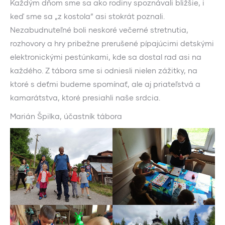
Každým dňom sme sa ako rodiny spoznávali bližšie, i
keď sme sa „z kostola” asi stokrát poznali.
Nezabudnuteľné boli neskoré večerné stretnutia,
rozhovory a hry pribežne prerušené pípajúcimi detskými
elektronickými pestúnkami, kde sa dostal rad asi na
každého. Z tábora sme si odniesli nielen zážitky, na
ktoré s deťmi budeme spomínať, ale aj priateľstvá a
kamarátstva, ktoré presiahli naše srdcia.
Marián Špilka, účastník tábora