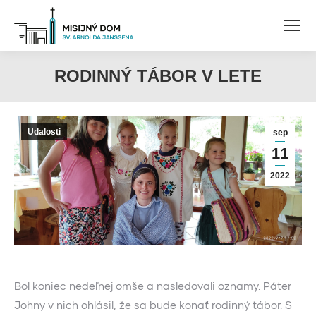
RODINNÝ TÁBOR V LETE
Udalosti
sep
11
2022
Bol koniec nedeľnej omše a nasledovali oznamy. Páter
Johny v nich ohlásil, že sa bude konať rodinný tábor. S