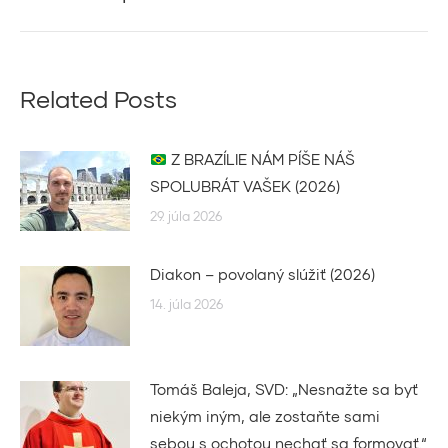
post:
Related Posts
Z BRAZÍLIE NÁM PÍŠE NÁŠ
SPOLUBRÁT VAŠEK (2026)
29. júla 2026
Diakon – povolaný slúžiť (2026)
14. júla 2026
Tomáš Baleja, SVD: „Nesnažte sa byť
niekým iným, ale zostaňte sami
sebou s ochotou nechať sa formovať.“