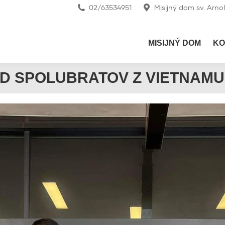
02/63534951
Misijný dom sv. Arno
MISIJNÝ DOM
KO
D SPOLUBRATOV Z VIETNAMU