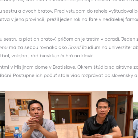
 sestru a dvoch bratov. Pred vstupom do rehole vyštudoval b
a v jeho provincii, prežil jeden rok na fare v neďalekej farno
stru a piatich bratov) pričom on je tretím v poradí. Jeden 
eter
má za sebou rovnako ako
Jozef
štúdium na univerzite: a
bal, volejbal, rád bicykluje či hrá na klavír.
tmi v Misijnom dome v Bratislave. Okrem štúdia sa aktívne za
ní. Postupne ich počuť stále viac rozprávať po slovensky a u