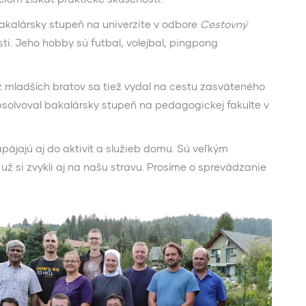
akalársky stupeň na univerzite v odbore
Cestovný
sti. Jeho hobby sú futbal, volejbal, pingpong
z mladších bratov sa tiež vydal na cestu zasväteného
bsolvoval bakalársky stupeň na pedagogickej fakulte v
pájajú aj do aktivít a služieb domu. Sú veľkým
ž si zvykli aj na našu stravu. Prosíme o sprevádzanie