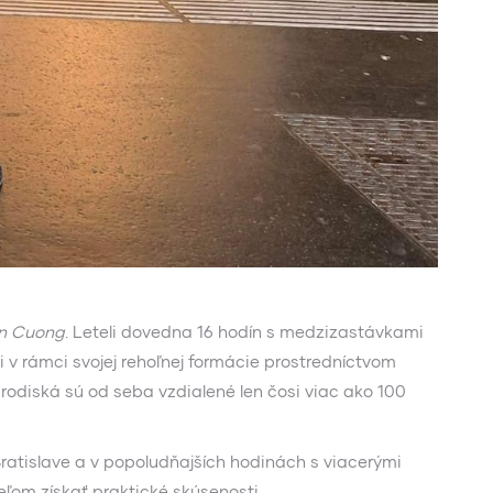
n Cuong
. Leteli dovedna 16 hodín s medzizastávkami
i v rámci svojej rehoľnej formácie prostredníctvom
odiská sú od seba vzdialené len čosi viac ako 100
ratislave a v popoludňajších hodinách s viacerými
ieľom získať praktické skúsenosti.