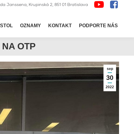
lda Janssena, Krupinská 2, 851 01 Bratislava
STOL
OZNAMY
KONTAKT
PODPORTE NÁS
 NA OTP
sep
30
2022