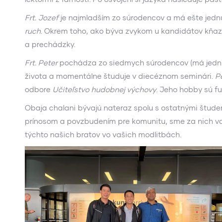
Frt. Jozef
je najmladším zo súrodencov a má ešte jednu
ruch
. Okrem toho, ako býva zvykom u kandidátov kňazstv
a prechádzky.
Frt. Peter
pochádza zo siedmych súrodencov (má jednu se
života a momentálne študuje v diecéznom seminári.
P
odbore
Učiteľstvo hudobnej výchovy
. Jeho hobby sú fut
Obaja chalani bývajú nateraz spolu s ostatnými študen
prínosom a povzbudením pre komunitu, sme za nich vďač
týchto našich bratov vo vašich modlitbách.