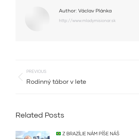
Author:
Václav Plánka
http://www.mladymisionar.sk
Post
PREVIOUS
navigation
Rodinný tábor v lete
Previous
post:
Related Posts
Z BRAZÍLIE NÁM PÍŠE NÁŠ