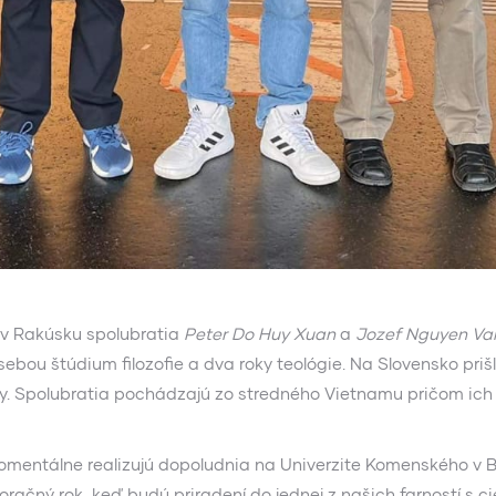
t v Rakúsku spolubratia
Peter Do Huy Xuan
a
Jozef Nguyen Va
ebou štúdium filozofie a dva roky teológie. Na Slovensko prišl
y. Spolubratia pochádzajú zo stredného Vietnamu pričom ich r
momentálne realizujú dopoludnia na Univerzite Komenského v B
toračný rok, keď budú priradení do jednej z našich farností s c