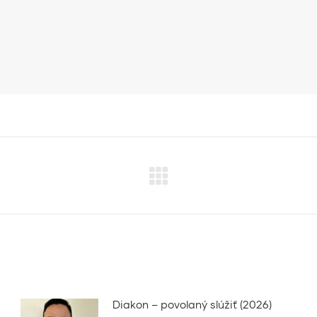
Next
post:
Diakon – povolaný slúžiť (2026)