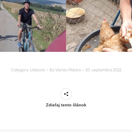
Category:
Udalosti
By
Václav Plánka
30. septembra 2022
Zdieľaj tento článok