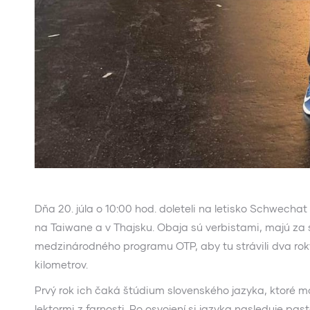
Dňa 20. júla o 10:00 hod. doleteli na letisko Schwecha
na Taiwane a v Thajsku. Obaja sú verbistami, majú za s
medzinárodného programu OTP, aby tu strávili dva rok
kilometrov.
Prvý rok ich čaká štúdium slovenského jazyka, ktoré 
lektormi z farnosti. Po osvojení si jazyka nasleduje pas