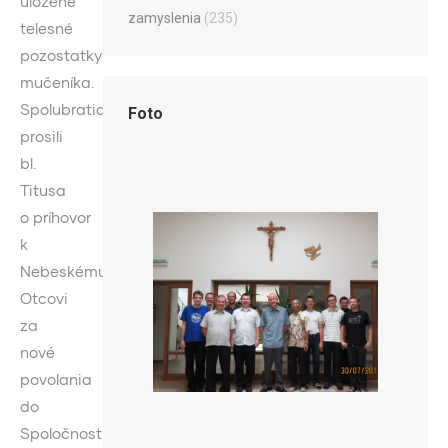
uložené
zamyslenia
(235)
telesné
pozostatky
mučeníka.
Spolubratia
Foto
prosili
bl.
Titusa
o príhovor
k
Nebeskému
Otcovi
za
nové
povolania
do
Spoločnosti