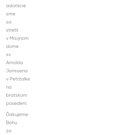
adorácie
sme
sa
stretli
v Misijnom
dome
sv.
Arnolda
Janssena
v Petržalke
na
bratskom
posedení.
Ďakujeme
Bohu
za