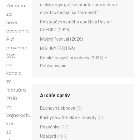
niekým iným, ale zostaňte sami sebou s
Zemana
ochotou nechať sa formovať.“
za
Po stopách svätého apoštola Pavla –
nové
GRÉCKO (2026)
povolania.
Púť
Misijný festival (2026)
provincie
MISIJNÝ FESTIVAL
SVD
Detské misijné prázdniny (2026) –
sa
Prihlasovanie
konala
19.
februára
Archív správ
2018
vo
Duchovná obnova
(5)
Vajnoroch,
Kuchyna u Arnolda – recepty
(5)
kde
Pozvánky
(17)
sú
Udalosti
(406)