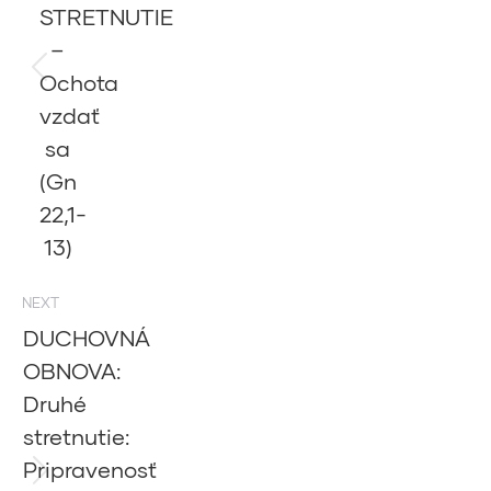
STRETNUTIE
–
Ochota
Previous
post:
vzdať
sa
(Gn
22,1-
13)
NEXT
DUCHOVNÁ
OBNOVA:
Druhé
stretnutie:
Pripravenosť
Next