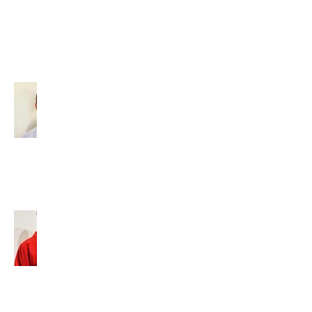
VAŠEK
(2026)
29. júla 2026
Diakon –
povolaný
slúžiť
(2026)
14. júla
2026
Tomáš
Baleja,
SVD:
„Nesnažte
sa byť
niekým