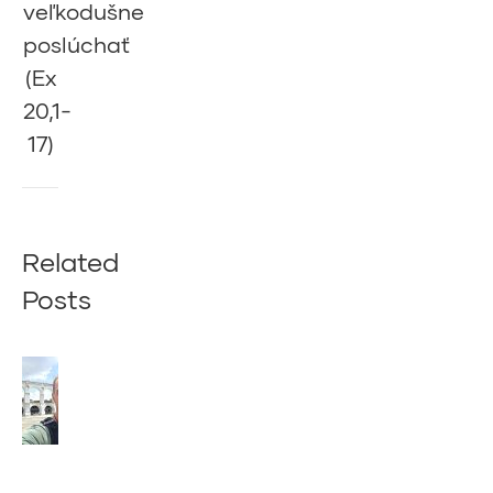
veľkodušne
post:
poslúchať
(Ex
20,1-
17)
Related
Posts
Z
BRAZÍLIE
NÁM PÍŠE
NÁŠ
SPOLUBRÁT