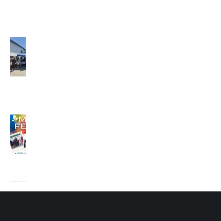
2. júla
2026
Misijný
festival
(2026)
29. júna
2026
MISIJNÝ
FESTIVAL
24. júna
2026