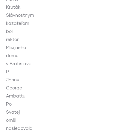
Kruták.
Slávnostným
kazateľom
bol
rektor
Misijného
domu
v Bratislave
P.
Johny
George
Ambattu.
Po
Svätej
omši
nasledovala