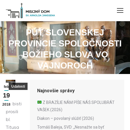
PÚŤ SLOVENSKEJ
PROVINCIE SPOLOČNOSTI
You are here:
BOŽIEHO SLOVA VO
VAJNOROCH
Udalosti
feb
Najnovšie správy
19
Z BRAZÍLIE NÁM PÍŠE NÁŠ SPOLUBRÁT
Verbisti
2018
VAŠEK (2026)
prosili
Diakon – povolaný slúžiť (2026)
bl.
Titusa
Tomáš Baleja, SVD: „Nesnažte sa byť