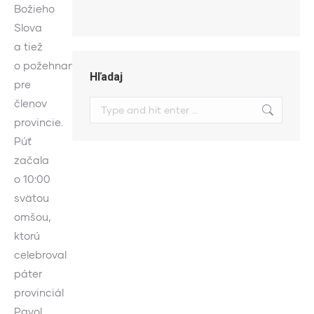
Božieho
Slova
a tiež
o požehnanie
Hľadaj
pre
členov
Search:
provincie.
Púť
začala
o 10:00
svätou
omšou,
ktorú
celebroval
páter
provinciál
Pavol