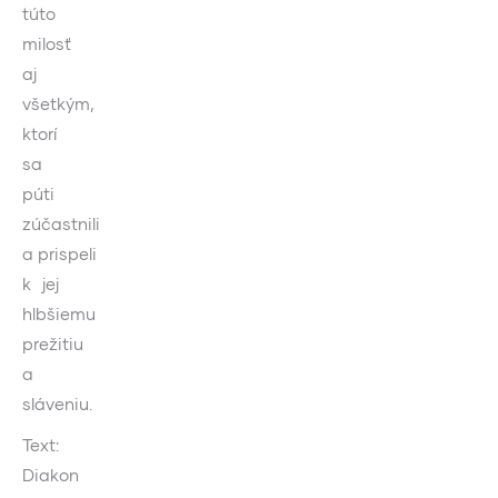
túto
milosť
aj
všetkým,
ktorí
sa
púti
zúčastnili
a prispeli
k jej
hlbšiemu
prežitiu
a
sláveniu.
Text:
Diakon