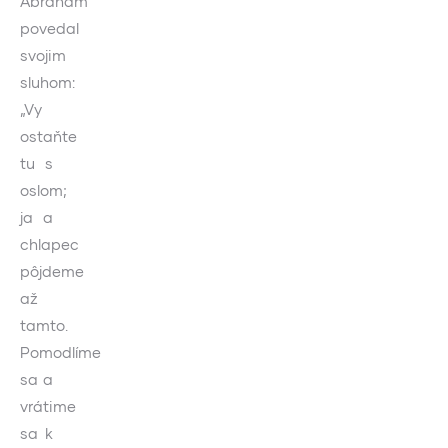
Abrahám
povedal
svojim
sluhom:
„Vy
ostaňte
tu s
oslom;
ja a
chlapec
pôjdeme
až
tamto.
Pomodlíme
sa a
vrátime
sa k