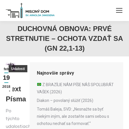
DUCHOVNÁ OBNOVA: PRVÉ
STRETNUTIE – OCHOTA VZDAŤ SA
(GN 22,1-13)
Udalosti
feb
Najnovšie správy
19
Z BRAZÍLIE NÁM PÍŠE NÁŠ SPOLUBRÁT
2018
Text
VAŠEK (2026)
Písma
Diakon – povolaný slúžiť (2026)
Tomáš Baleja, SVD: „Nesnažte sa byť
Po
niekým iným, ale zostaňte sami sebou s
týchto
ochotou nechať sa formovať.“
udalostiach