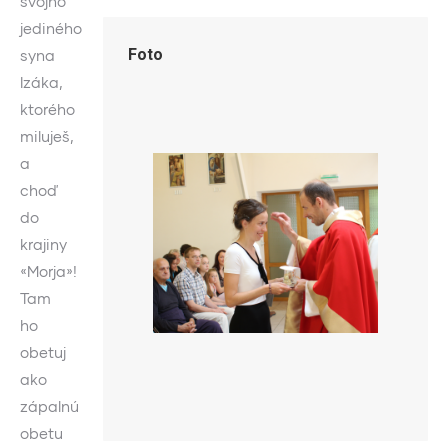
svojho
jediného
Foto
syna
Izáka,
ktorého
miluješ,
a
choď
do
krajiny
«Morja»!
Tam
ho
obetuj
ako
zápalnú
obetu