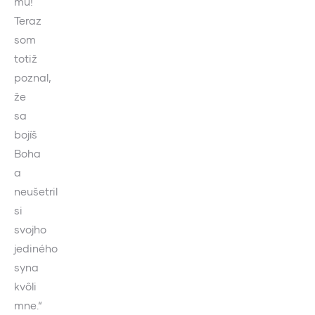
mu!
Teraz
som
totiž
poznal,
že
sa
bojíš
Boha
a
neušetril
si
svojho
jediného
syna
kvôli
mne.“