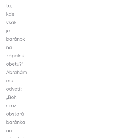
tu,
kde
však
je
baránok
na
zápalnú
obetu?“
Abrahám
mu
odvetil:
„Boh
si už
obstará
baránka
na