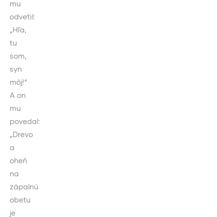
mu
odvetil:
„Hľa,
tu
som,
syn
môj!“
A on
mu
povedal:
„Drevo
a
oheň
na
zápalnú
obetu
je