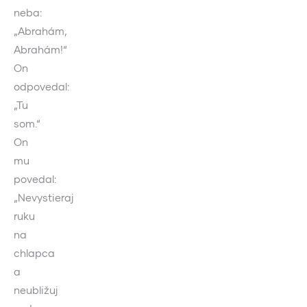
neba:
„Abrahám,
Abrahám!“
On
odpovedal:
„Tu
som.“
On
mu
povedal:
„Nevystieraj
ruku
na
chlapca
a
neubližuj