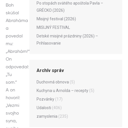
Po stopách svätého apoštola Pavla –
Boh
GRÉCKO (2026)
skúšal
Misijný festival (2026)
Abraháma
MISIJNÝ FESTIVAL
a
povedal
Detské misijné prázdniny (2026) –
Prihlasovanie
mu:
„Abrahám!“
On
odpovedal:
Archív správ
„Tu
som.“
Duchovná obnova
(5)
A on
Kuchyna u Arnolda – recepty
(5)
hovoril:
Pozvánky
(17)
„Vezmi
Udalosti
(406)
svojho
zamyslenia
(235)
syna,