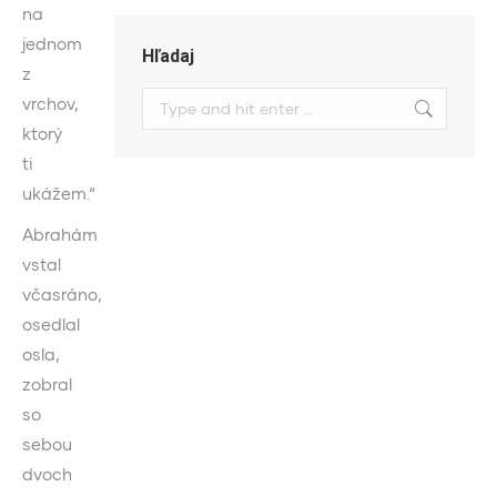
na
jednom
Hľadaj
z
Search:
vrchov,
ktorý
ti
ukážem.“
Abrahám
vstal
včasráno,
osedlal
osla,
zobral
so
sebou
dvoch