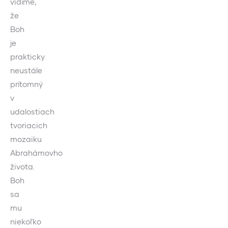
vidíme,
že
Boh
je
prakticky
neustále
prítomný
v
udalostiach
tvoriacich
mozaiku
Abrahámovho
života.
Boh
sa
mu
niekoľko