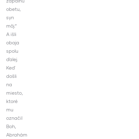
zápalnú
obetu,
syn
môj.“
A išli
obaja
spolu
ďalej.
Keď
došli
na
miesto,
ktoré
mu
označil
Boh,
Abrahám