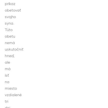
príkaz
obetovať
svojho
syna.
Túto
obetu
nemá
uskutočniť
hneď,
ale
má
ísť
na
miesto
vzdialené
tri
dni