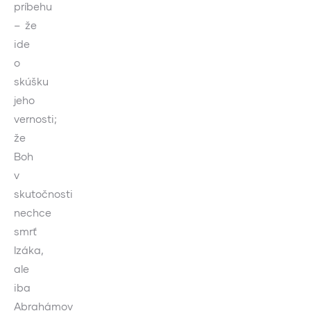
príbehu
– že
ide
o
skúšku
jeho
vernosti;
že
Boh
v
skutočnosti
nechce
smrť
Izáka,
ale
iba
Abrahámov