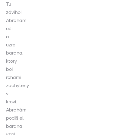
Tu
zdvihol
Abrahám
oči
a
uzrel
barana,
ktorý
bol
rohami
zachytený
v
kroví.
Abrahám
podišiel,
barana
vzal