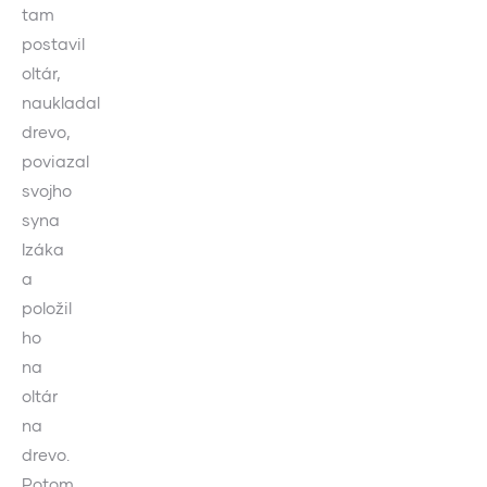
tam
postavil
oltár,
naukladal
drevo,
poviazal
svojho
syna
Izáka
a
položil
ho
na
oltár
na
drevo.
Potom