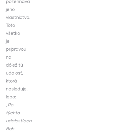
požehnáva
jeho
vlastníctvo.
Toto
všetko
je
prípravou
na
dôležitú
udalosť,
ktorá
nasleduje,
lebo:
„Po
týchto
udalostiach
Boh