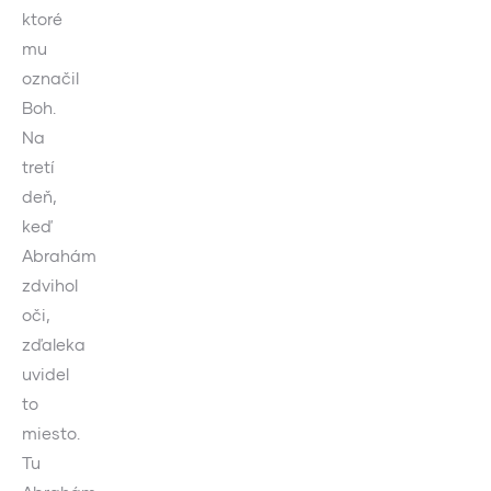
ktoré
mu
označil
Boh.
Na
tretí
deň,
keď
Abrahám
zdvihol
oči,
zďaleka
uvidel
to
miesto.
Tu