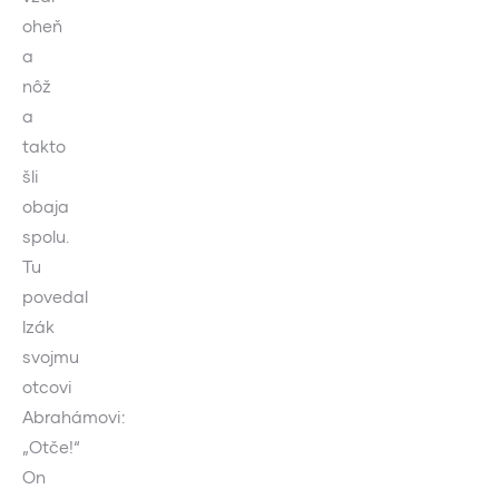
oheň
a
nôž
a
takto
šli
obaja
spolu.
Tu
povedal
Izák
svojmu
otcovi
Abrahámovi:
„Otče!“
On