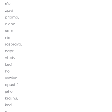
ráz
zjaví
priamo,
alebo
sa s
ním
rozpráva,
napr.
vtedy
keď
ho
vyzýva
opustiť
jeho
krajinu,
keď
s