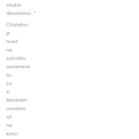
skúšal
Abraháma
…
“
Čitateľovi
je
hneď
na
začiatku
oznámené
to,
čo
si
Abrahám
uvedomí
až
na
konci