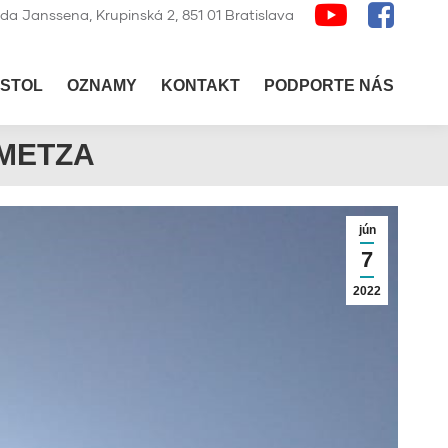
lda Janssena, Krupinská 2, 851 01 Bratislava
STOL
OZNAMY
KONTAKT
PODPORTE NÁS
EMETZA
jún
7
2022