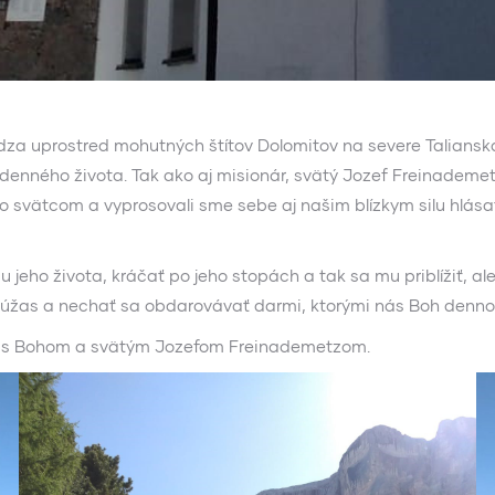
a uprostred mohutných štítov Dolomitov na severe Talianska,
nného života. Tak ako aj misionár, svätý Jozef Freinademetz,
mto svätcom a vyprosovali sme sebe aj našim blízkym silu hlása
iu jeho života, kráčať po jeho stopách a tak sa mu priblížiť, 
oj, úžas a nechať sa obdarovávať darmi, ktorými nás Boh denn
ne s Bohom a svätým Jozefom Freinademetzom.