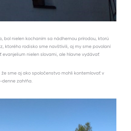
 bol nielen kochaním sa nádhernou prírodou, ktorú
 ktorého rodisko sme navštívili, aj my sme povolaní
ť evanjelium nielen slovami, ale hlavne vydávať
ale že sme aj ako spoločenstvo mohli kontemlovať v
o-denne zahŕňa.