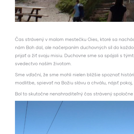
Čas strávený v malom mestečku Oies, ktoré sa nachádz
nám Boh dal, ale načerpaním duchovných síl do každode
prijať a žiť svoju misiu. Duchovne sme sa spájali s tý
svedectvo naším životom.
Sme vďační, že sme mohli nielen bližšie spoznať histór
modlitbe, spievať na Božiu slávu a chválu, nájsť pok
Bol to skutočne nenahraditeľný čas strávený spoloč