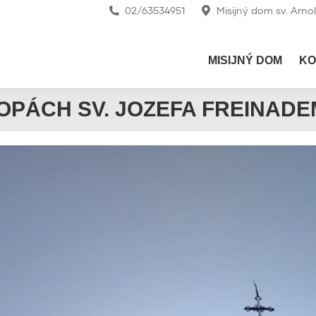
02/63534951
Misijný dom sv. Arno
MISIJNÝ DOM
KO
OPÁCH SV. JOZEFA FREINAD